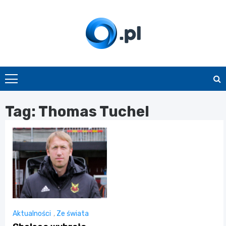
Skip
to
content
O.pl
Tag:
Thomas Tuchel
Aktualności
,
Ze świata