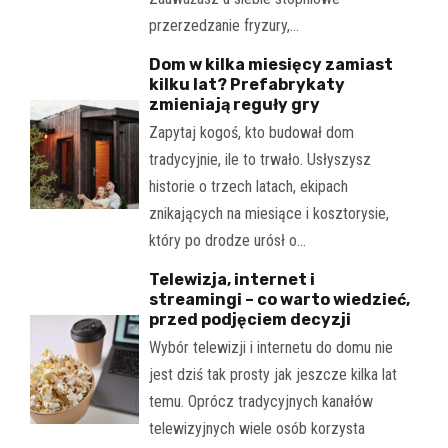
przerzedzanie fryzury,…
Dom w kilka miesięcy zamiast
kilku lat? Prefabrykaty
zmieniają reguły gry
Zapytaj kogoś, kto budował dom
tradycyjnie, ile to trwało. Usłyszysz
historie o trzech latach, ekipach
znikających na miesiące i kosztorysie,
który po drodze urósł o…
Telewizja, internet i
streamingi – co warto wiedzieć,
przed podjęciem decyzji
Wybór telewizji i internetu do domu nie
jest dziś tak prosty jak jeszcze kilka lat
temu. Oprócz tradycyjnych kanałów
telewizyjnych wiele osób korzysta