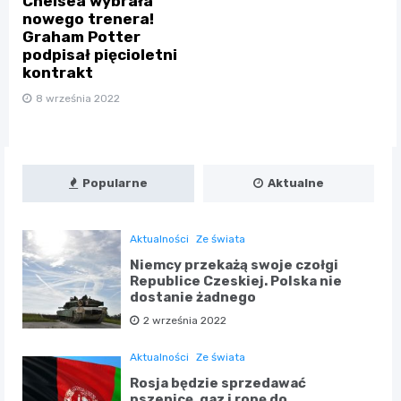
Chelsea wybrała
nowego trenera!
Graham Potter
podpisał pięcioletni
kontrakt
8 września 2022
Popularne
Aktualne
Aktualności
Ze świata
Niemcy przekażą swoje czołgi
Republice Czeskiej. Polska nie
dostanie żadnego
2 września 2022
Aktualności
Ze świata
Rosja będzie sprzedawać
pszenicę, gaz i ropę do