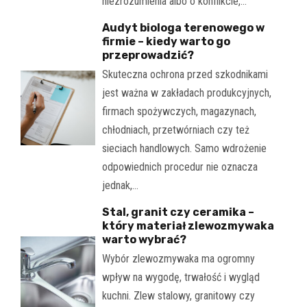
niezrozumienia albo o konflikcie,…
Audyt biologa terenowego w
firmie – kiedy warto go
przeprowadzić?
Skuteczna ochrona przed szkodnikami
jest ważna w zakładach produkcyjnych,
firmach spożywczych, magazynach,
chłodniach, przetwórniach czy też
sieciach handlowych. Samo wdrożenie
odpowiednich procedur nie oznacza
jednak,…
Stal, granit czy ceramika –
który materiał zlewozmywaka
warto wybrać?
Wybór zlewozmywaka ma ogromny
wpływ na wygodę, trwałość i wygląd
kuchni. Zlew stalowy, granitowy czy