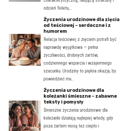
charakterystyczną, falującą strukturę i
odcień fioletu,…
Życzenia urodzinowe dla zięcia
od teściowej – serdeczne i z
humorem
Relacja teściowej z zięciem potrafi być
naprawdę wyjątkowa — pełna
życzliwości, drobnych żartów,
codziennego wsparcia i wzajemnego
szacunku. Urodziny to piękna okazja, by
powiedzieć mu…
Życzenia urodzinowe dla
koleżanki śmieszne – zabawne
teksty i pomysły
Śmieszne życzenia urodzinowe dla
koleżanki działają najlepiej wtedy, gdy
poza żartem niosą też ciepło i