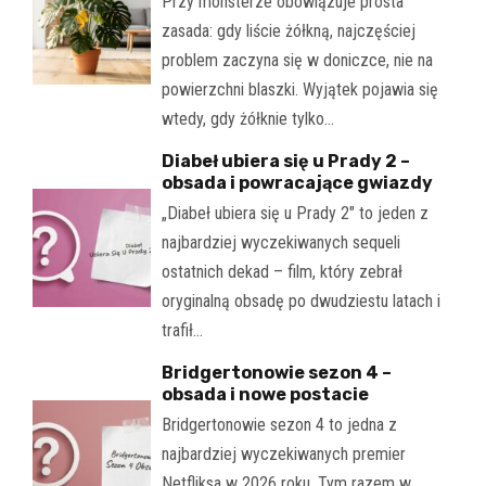
Przy monsterze obowiązuje prosta
zasada: gdy liście żółkną, najczęściej
problem zaczyna się w doniczce, nie na
powierzchni blaszki. Wyjątek pojawia się
wtedy, gdy żółknie tylko…
Diabeł ubiera się u Prady 2 –
obsada i powracające gwiazdy
„Diabeł ubiera się u Prady 2" to jeden z
najbardziej wyczekiwanych sequeli
ostatnich dekad – film, który zebrał
oryginalną obsadę po dwudziestu latach i
trafił…
Bridgertonowie sezon 4 –
obsada i nowe postacie
Bridgertonowie sezon 4 to jedna z
najbardziej wyczekiwanych premier
Netfliksa w 2026 roku. Tym razem w