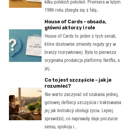
kilku polskich pokoleń. Premiera w lutym
1986 roku zbiegła się z falą…
House of Cards – obsada,
główni aktorzy i role
House of Cards to jeden z tych seriali,
które dosłownie zmieniły reguły gry w
branży rozrywkowej. Była to pierwsza
oryginalna produkcja platformy Netflix, a
jej…
Co to jest szczęście – jak je
rozumieć?
Nie warto zaczynać od szukania jednej,
gotowej definicji szczęścia i traktowania
jej jak instrukcji obsługi życia. Lepiej
sprawdzić, co naprawdę daje poczucie
sensu, spokoju i…