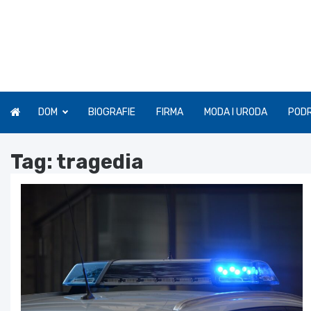
Skip
to
content
DOM
BIOGRAFIE
FIRMA
MODA I URODA
POD
Tag:
tragedia