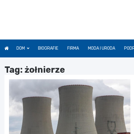
Skip
to
content
DOM
BIOGRAFIE
FIRMA
MODA I URODA
POD
Tag:
żołnierze