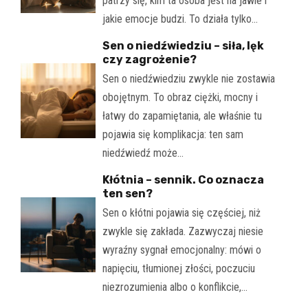
patrzy się, kim ta osoba jest na jawie i
jakie emocje budzi. To działa tylko…
Sen o niedźwiedziu – siła, lęk
czy zagrożenie?
Sen o niedźwiedziu zwykle nie zostawia
obojętnym. To obraz ciężki, mocny i
łatwy do zapamiętania, ale właśnie tu
pojawia się komplikacja: ten sam
niedźwiedź może…
Kłótnia – sennik. Co oznacza
ten sen?
Sen o kłótni pojawia się częściej, niż
zwykle się zakłada. Zazwyczaj niesie
wyraźny sygnał emocjonalny: mówi o
napięciu, tłumionej złości, poczuciu
niezrozumienia albo o konflikcie,…