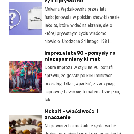
życie prywatne
Malwina Wędzikowska przez lata
funkcjonowała w polskim show-biznesie
jako ta, którą widać na ekranie, ale o
której prywatnym życiu wiadomo
niewiele. Urodzona 24 lutego 1981…
Impreza lata 90 – pomysły na
niezapomniany klimat
Dobra impreza w stylu lat 90. potrafi
sprawić, że goście po kilku minutach
przestają tylko „wpadać”, a zaczynają
naprawdę bawić się tematem. Dzieje się
tak…
Mokait – właściwości i
znaczenie
Na powierzchni mokaitu często widać
drobne przejścia barw: krem przechodzi