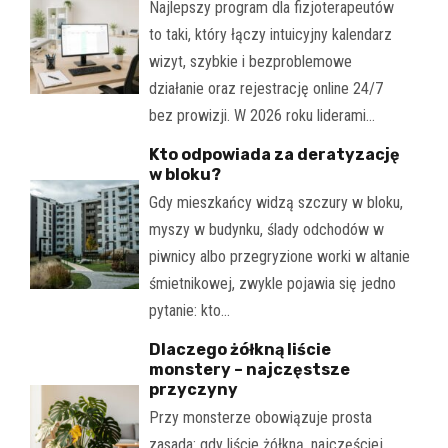
Najlepszy program dla fizjoterapeutów
to taki, który łączy intuicyjny kalendarz
wizyt, szybkie i bezproblemowe
działanie oraz rejestrację online 24/7
bez prowizji. W 2026 roku liderami…
Kto odpowiada za deratyzację
w bloku?
Gdy mieszkańcy widzą szczury w bloku,
myszy w budynku, ślady odchodów w
piwnicy albo przegryzione worki w altanie
śmietnikowej, zwykle pojawia się jedno
pytanie: kto…
Dlaczego żółkną liście
monstery – najczęstsze
przyczyny
Przy monsterze obowiązuje prosta
zasada: gdy liście żółkną, najczęściej