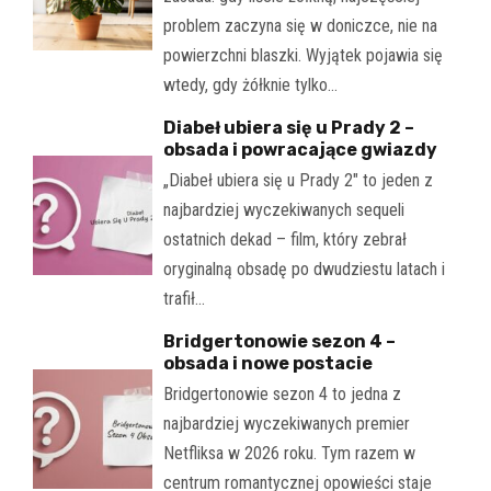
problem zaczyna się w doniczce, nie na
powierzchni blaszki. Wyjątek pojawia się
wtedy, gdy żółknie tylko…
Diabeł ubiera się u Prady 2 –
obsada i powracające gwiazdy
„Diabeł ubiera się u Prady 2" to jeden z
najbardziej wyczekiwanych sequeli
ostatnich dekad – film, który zebrał
oryginalną obsadę po dwudziestu latach i
trafił…
Bridgertonowie sezon 4 –
obsada i nowe postacie
Bridgertonowie sezon 4 to jedna z
najbardziej wyczekiwanych premier
Netfliksa w 2026 roku. Tym razem w
centrum romantycznej opowieści staje