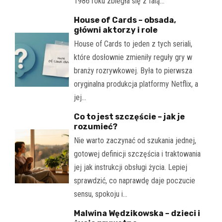
1986 roku zbiegła się z falą…
House of Cards – obsada,
główni aktorzy i role
House of Cards to jeden z tych seriali,
które dosłownie zmieniły reguły gry w
branży rozrywkowej. Była to pierwsza
oryginalna produkcja platformy Netflix, a
jej…
Co to jest szczęście – jak je
rozumieć?
Nie warto zaczynać od szukania jednej,
gotowej definicji szczęścia i traktowania
jej jak instrukcji obsługi życia. Lepiej
sprawdzić, co naprawdę daje poczucie
sensu, spokoju i…
Malwina Wędzikowska – dzieci i