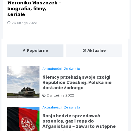
Weronika Woszczek –
biografia, filmy,
seriale
23 lutego 2026
Popularne
Aktualne
Aktualności
Ze świata
Niemcy przekażą swoje czołgi
Republice Czeskiej. Polska nie
dostanie żadnego
2 września 2022
Aktualności
Ze świata
Rosja będzie sprzedawać
pszenicę, gaz i ropę do
Afganistanu – zawarto wstępne