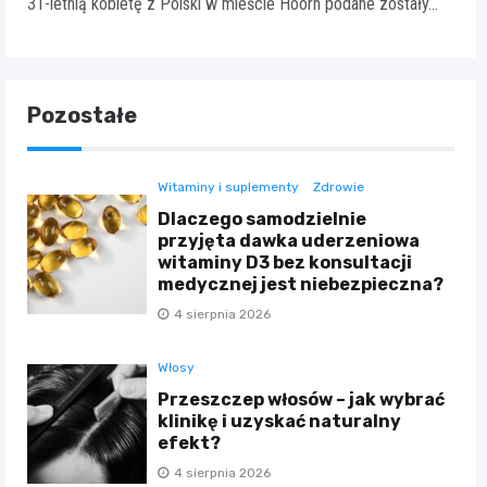
31-letnią kobietę z Polski w mieście Hoorn podane zostały…
Pozostałe
Witaminy i suplementy
Zdrowie
Dlaczego samodzielnie
przyjęta dawka uderzeniowa
witaminy D3 bez konsultacji
medycznej jest niebezpieczna?
4 sierpnia 2026
Włosy
Przeszczep włosów – jak wybrać
klinikę i uzyskać naturalny
efekt?
4 sierpnia 2026