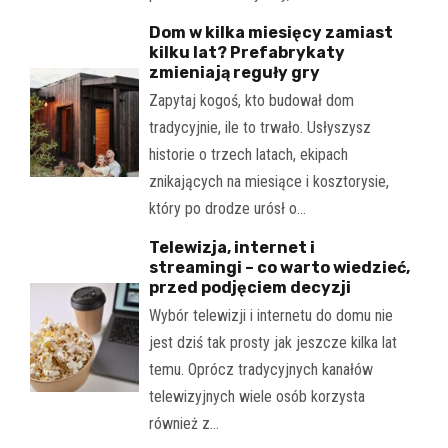
Dom w kilka miesięcy zamiast
kilku lat? Prefabrykaty
zmieniają reguły gry
Zapytaj kogoś, kto budował dom
tradycyjnie, ile to trwało. Usłyszysz
historie o trzech latach, ekipach
znikających na miesiące i kosztorysie,
który po drodze urósł o…
Telewizja, internet i
streamingi – co warto wiedzieć,
przed podjęciem decyzji
Wybór telewizji i internetu do domu nie
jest dziś tak prosty jak jeszcze kilka lat
temu. Oprócz tradycyjnych kanałów
telewizyjnych wiele osób korzysta
również z…