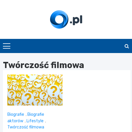
Skip
to
content
O.pl
Twórczość filmowa
Biografie
,
Biografie
aktorów
,
Lifestyle
,
Twórczość filmowa