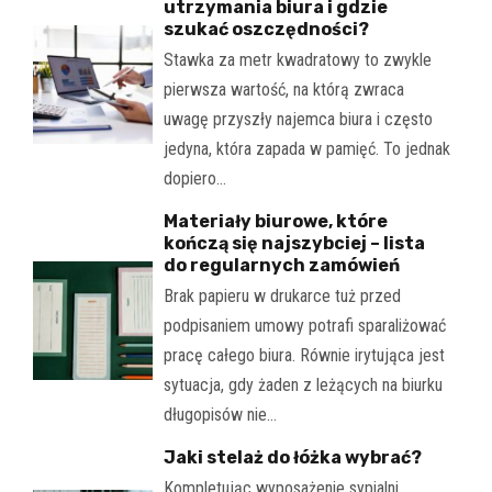
utrzymania biura i gdzie
szukać oszczędności?
Stawka za metr kwadratowy to zwykle
pierwsza wartość, na którą zwraca
uwagę przyszły najemca biura i często
jedyna, która zapada w pamięć. To jednak
dopiero…
Materiały biurowe, które
kończą się najszybciej – lista
do regularnych zamówień
Brak papieru w drukarce tuż przed
podpisaniem umowy potrafi sparaliżować
pracę całego biura. Równie irytująca jest
sytuacja, gdy żaden z leżących na biurku
długopisów nie…
Jaki stelaż do łóżka wybrać?
Kompletując wyposażenie sypialni,