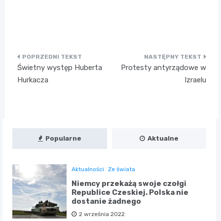
Nawigacja
Świetny występ Huberta
Protesty antyrządowe w
wpisu
Hurkacza
Izraelu
Popularne
Aktualne
Aktualności
Ze świata
Niemcy przekażą swoje czołgi
Republice Czeskiej. Polska nie
dostanie żadnego
2 września 2022