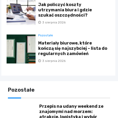
Jak policzyć koszty
utrzymania biura i gdzie
szukać oszczędności?
3 sierpnia 2026
Pozostałe
Materiały biurowe, które
kończą się najszybciej – lista do
regularnych zamówień
3 sierpnia 2026
Pozostałe
Przepis na udany weekend ze
znajomymi nad morzem:
atrakcje, logistyka i wybór