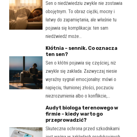
Sen o niedźwiedziu zwykle nie zostawia
obojętnym. To obraz ciężki, mocny i
łatwy do zapamiętania, ale właśnie tu
pojawia się komplikacja: ten sam
niedźwiedź może…
Kłótnia – sennik. Co oznacza
ten sen?
Sen o kłótni pojawia się częściej, niż
zwykle się zakłada. Zazwyczaj niesie
wyraźny sygnał emocjonalny: mówi o
napięciu, tłumionej złości, poczuciu
niezrozumienia albo o konflikcie,…
Audyt biologa terenowego w
firmie – kiedy warto go
przeprowadzić?
Skuteczna ochrona przed szkodnikami
jest ważna w zakładach produkcyjnych,