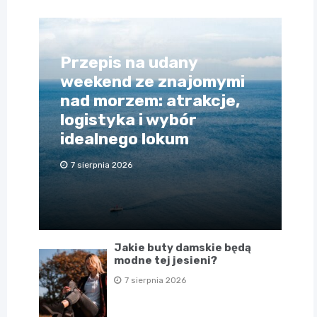
Przepis na udany
weekend ze znajomymi
nad morzem: atrakcje,
logistyka i wybór
idealnego lokum
7 sierpnia 2026
Jakie buty damskie będą
modne tej jesieni?
7 sierpnia 2026