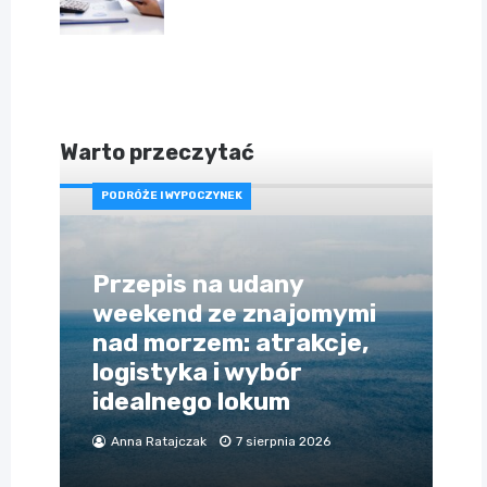
Warto przeczytać
PODRÓŻE I WYPOCZYNEK
Przepis na udany
weekend ze znajomymi
nad morzem: atrakcje,
logistyka i wybór
idealnego lokum
Anna Ratajczak
7 sierpnia 2026