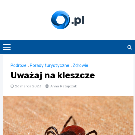
Skip
to
content
O.pl
Podróże
,
Porady turystyczne
,
Zdrowie
Uważaj na kleszcze
26 marca 2023
Anna Ratajczak