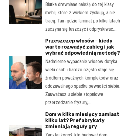
Biurka drewniane należą do tej klasy
mebli, które z wiekiem zyskują, a nie
tracą. Tam gdzie laminat po kilku latach
zaczyna się łuszczyć i odpryskiwać,…
Przeszczep włosów – kiedy
warto rozważyć zabieg i jak
wybrać odpowiednią metodę?
Nadmierne wypadanie włosów dotyka
wielu osób i bardzo często staje się
źródłem poważnych kompleksów oraz
odczuwalnego spadku pewności siebie.
Zauważasz u siebie stopniowe
przerzedzanie fryzury,…
Dom w kilka miesięcy zamiast
kilku lat? Prefabrykaty
zmieniają reguły gry
Zapytaj kogoś, kto budował dom