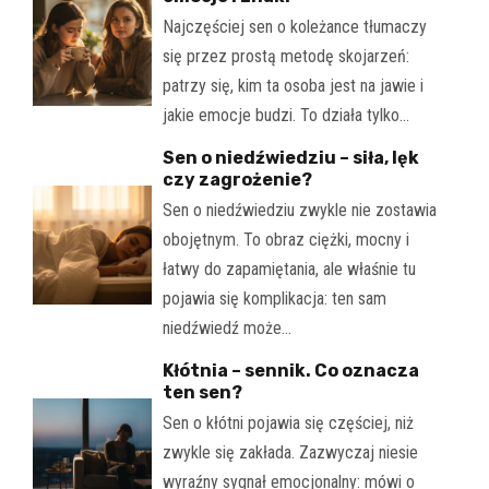
Najczęściej sen o koleżance tłumaczy
się przez prostą metodę skojarzeń:
patrzy się, kim ta osoba jest na jawie i
jakie emocje budzi. To działa tylko…
Sen o niedźwiedziu – siła, lęk
czy zagrożenie?
Sen o niedźwiedziu zwykle nie zostawia
obojętnym. To obraz ciężki, mocny i
łatwy do zapamiętania, ale właśnie tu
pojawia się komplikacja: ten sam
niedźwiedź może…
Kłótnia – sennik. Co oznacza
ten sen?
Sen o kłótni pojawia się częściej, niż
zwykle się zakłada. Zazwyczaj niesie
wyraźny sygnał emocjonalny: mówi o