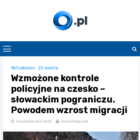
Skip
to
content
O.pl
Aktualności
,
Ze świata
Wzmożone kontrole
policyjne na czesko –
słowackim pograniczu.
Powodem wzrost migracji
3 października 2022
Anna Ratajczak