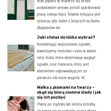
Brak papieru w drukarce tuż przed
podpisaniem umowy potrafi sparaliżować
pracę całego biura. Równie irytująca jest
sytuacja, gdy żaden z leżących na biurku
długopisów nie…
Jaki stelaż do łóżka wybrać?
Kompletując wyposażenie sypialni,
inwestujemy mnóstwo czasu w wybór
ramy łóżka, która determinuje wygląd
sypialni, oraz materaca, który jest
elementem odpowiadającym za
pierwsze odczucie wygody. W…
Walka z plamami na twarzy –
skąd się biorą ciemne ślady i jak
się ich pozbyć
Plamy po trądziku lub słońcu potrafią
utrzymać się na naskórku przez długie