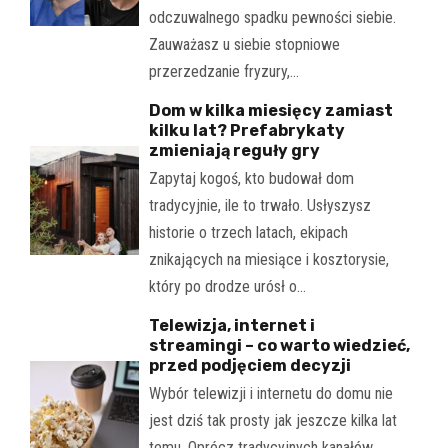
odczuwalnego spadku pewności siebie.
Zauważasz u siebie stopniowe
przerzedzanie fryzury,…
Dom w kilka miesięcy zamiast
kilku lat? Prefabrykaty
zmieniają reguły gry
Zapytaj kogoś, kto budował dom
tradycyjnie, ile to trwało. Usłyszysz
historie o trzech latach, ekipach
znikających na miesiące i kosztorysie,
który po drodze urósł o…
Telewizja, internet i
streamingi – co warto wiedzieć,
przed podjęciem decyzji
Wybór telewizji i internetu do domu nie
jest dziś tak prosty jak jeszcze kilka lat
temu. Oprócz tradycyjnych kanałów