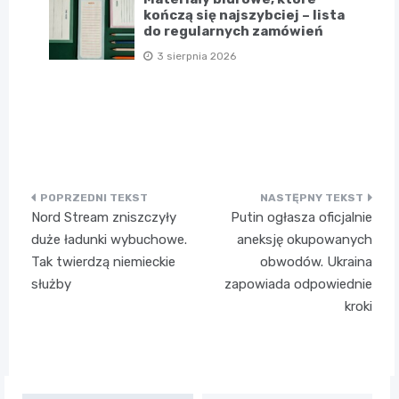
kończą się najszybciej – lista
do regularnych zamówień
3 sierpnia 2026
Nawigacja
Nord Stream zniszczyły
Putin ogłasza oficjalnie
wpisu
duże ładunki wybuchowe.
aneksję okupowanych
Tak twierdzą niemieckie
obwodów. Ukraina
służby
zapowiada odpowiednie
kroki