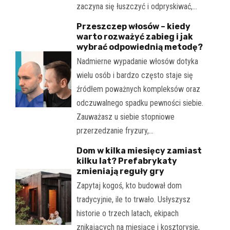
zaczyna się łuszczyć i odpryskiwać,…
Przeszczep włosów – kiedy
warto rozważyć zabieg i jak
wybrać odpowiednią metodę?
Nadmierne wypadanie włosów dotyka
wielu osób i bardzo często staje się
źródłem poważnych kompleksów oraz
odczuwalnego spadku pewności siebie.
Zauważasz u siebie stopniowe
przerzedzanie fryzury,…
Dom w kilka miesięcy zamiast
kilku lat? Prefabrykaty
zmieniają reguły gry
Zapytaj kogoś, kto budował dom
tradycyjnie, ile to trwało. Usłyszysz
historie o trzech latach, ekipach
znikających na miesiące i kosztorysie,