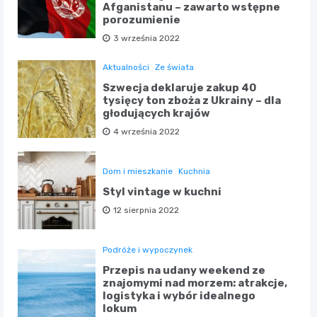
Afganistanu – zawarto wstępne
porozumienie
3 września 2022
Aktualności
Ze świata
Szwecja deklaruje zakup 40
tysięcy ton zboża z Ukrainy – dla
głodujących krajów
4 września 2022
Dom i mieszkanie
Kuchnia
Styl vintage w kuchni
12 sierpnia 2022
Podróże i wypoczynek
Przepis na udany weekend ze
znajomymi nad morzem: atrakcje,
logistyka i wybór idealnego
lokum