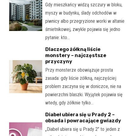
Gdy mieszkańcy widzą szczury w bloku,
myszy w budynku, ślady odchodów w
piwnicy albo przegryzione worki w altanie
śmietnikowej, zwykle pojawia się jedno
pytanie: kto…
Dlaczego żółkną liście
monstery – najczęstsze
przyczyny
Przy monsterze obowiązuje prosta
zasada: gdy liście żółkną, najczęściej
problem zaczyna się w doniczce, nie na
powierzchni blaszki. Wyjątek pojawia się
wtedy, gdy żółknie tylko…
Diabeł ubiera się u Prady 2 –
obsada i powracające gwiazdy
„Diabeł ubiera się u Prady 2" to jeden z