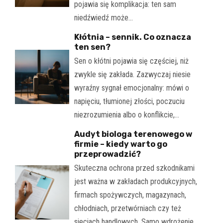
pojawia się komplikacja: ten sam
niedźwiedź może…
Kłótnia – sennik. Co oznacza
ten sen?
Sen o kłótni pojawia się częściej, niż
zwykle się zakłada. Zazwyczaj niesie
wyraźny sygnał emocjonalny: mówi o
napięciu, tłumionej złości, poczuciu
niezrozumienia albo o konflikcie,…
Audyt biologa terenowego w
firmie – kiedy warto go
przeprowadzić?
Skuteczna ochrona przed szkodnikami
jest ważna w zakładach produkcyjnych,
firmach spożywczych, magazynach,
chłodniach, przetwórniach czy też
sieciach handlowych. Samo wdrożenie