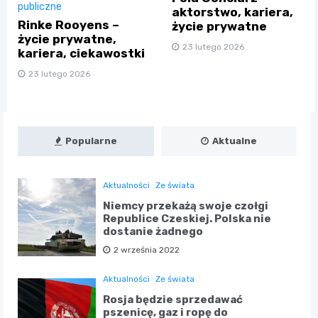
publiczne
aktorstwo, kariera,
Rinke Rooyens –
życie prywatne
życie prywatne,
23 lutego 2026
kariera, ciekawostki
23 lutego 2026
Popularne
Aktualne
Aktualności
Ze świata
Niemcy przekażą swoje czołgi
Republice Czeskiej. Polska nie
dostanie żadnego
2 września 2022
Aktualności
Ze świata
Rosja będzie sprzedawać
pszenicę, gaz i ropę do