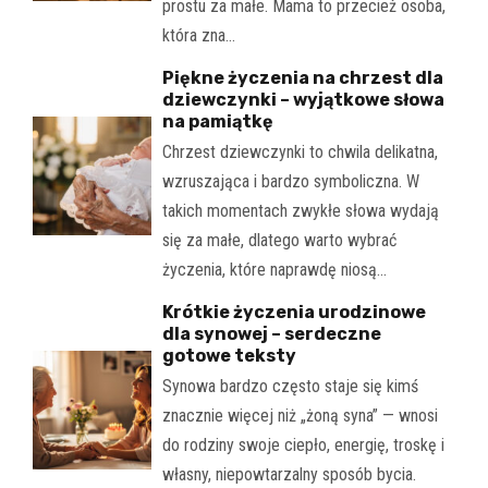
prostu za małe. Mama to przecież osoba,
która zna…
Piękne życzenia na chrzest dla
dziewczynki – wyjątkowe słowa
na pamiątkę
Chrzest dziewczynki to chwila delikatna,
wzruszająca i bardzo symboliczna. W
takich momentach zwykłe słowa wydają
się za małe, dlatego warto wybrać
życzenia, które naprawdę niosą…
Krótkie życzenia urodzinowe
dla synowej – serdeczne
gotowe teksty
Synowa bardzo często staje się kimś
znacznie więcej niż „żoną syna” — wnosi
do rodziny swoje ciepło, energię, troskę i
własny, niepowtarzalny sposób bycia.