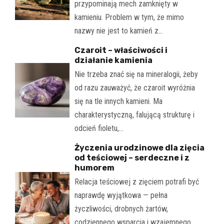
przypominają mech zamknięty w
kamieniu. Problem w tym, że mimo
nazwy nie jest to kamień z…
Czaroit – właściwości i
działanie kamienia
Nie trzeba znać się na mineralogii, żeby
od razu zauważyć, że czaroit wyróżnia
się na tle innych kamieni. Ma
charakterystyczną, falującą strukturę i
odcień fioletu,…
Życzenia urodzinowe dla zięcia
od teściowej – serdeczne i z
humorem
Relacja teściowej z zięciem potrafi być
naprawdę wyjątkowa — pełna
życzliwości, drobnych żartów,
codziennego wsparcia i wzajemnego