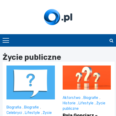
Skip
to
content
O.pl
Życie publiczne
Aktorstwo
,
Biografie
,
Historie
,
Lifestyle
,
Życie
Biografia
,
Biografie
,
publiczne
Celebryci
,
Lifestyle
,
Życie
Pola Gonciarz –