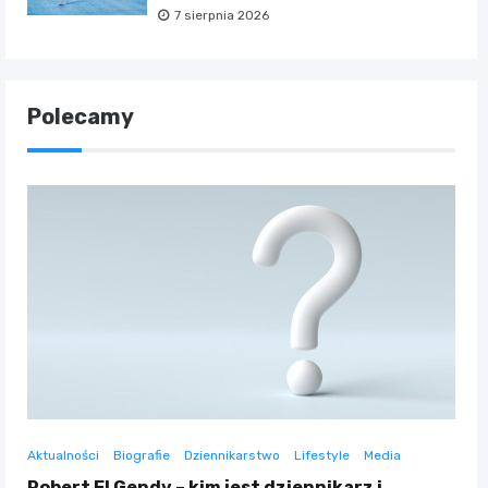
7 sierpnia 2026
Polecamy
Aktualności
Biografie
Dziennikarstwo
Lifestyle
Media
Robert El Gendy – kim jest dziennikarz i