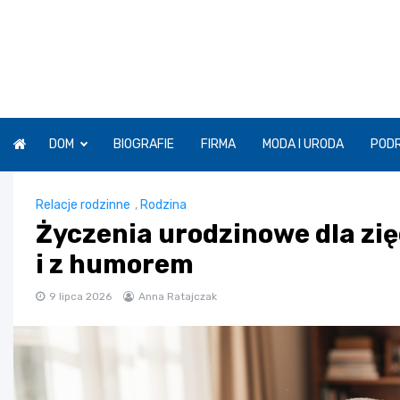
Skip
to
content
DOM
BIOGRAFIE
FIRMA
MODA I URODA
POD
Relacje rodzinne
,
Rodzina
Życzenia urodzinowe dla zię
i z humorem
9 lipca 2026
Anna Ratajczak