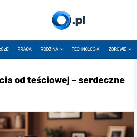
O.pl
RÓŻE
PRACA
RODZINA
TECHNOLOGIA
ZDROWIE
cia od teściowej – serdeczne