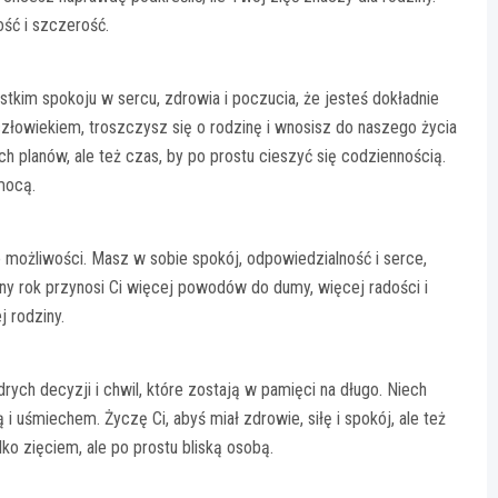
ość i szczerość.
tkim spokoju w sercu, zdrowia i poczucia, że jesteś dokładnie
człowiekiem, troszczysz się o rodzinę i wnosisz do naszego życia
ch planów, ale też czas, by po prostu cieszyć się codziennością.
mocą.
je możliwości. Masz w sobie spokój, odpowiedzialność i serce,
ny rok przynosi Ci więcej powodów do dumy, więcej radości i
j rodziny.
rych decyzji i chwil, które zostają w pamięci na długo. Niech
uśmiechem. Życzę Ci, abyś miał zdrowie, siłę i spokój, ale też
lko zięciem, ale po prostu bliską osobą.