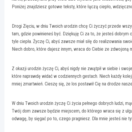
Poniżej znajdziesz gotowe teksty, które łączą ciepło, wdzięczn
Drogi Zięciu, w dniu Twoich urodzin chcę Ci życzyć przede wszys
tam, gdzie powinieneś być. Dziękuję Ci za to, że jesteś dobrym 
tyle ciepła. Życzę Ci, abyś zawsze miał siłę do realizowania swoi
Niech dobro, które dajesz innym, wraca do Ciebie ze zdwojoną 
Z okazji urodzin życzę Ci, abyś nigdy nie zwątpił w siebie i swo
które naprawdę widać w codziennych gestach. Niech każdy kolej
mniej zmartwień. Cieszę się, że los postawił Cię na drodze nasze
W dniu Twoich urodzin życzę Ci życia pełnego dobrych ludzi, mąd
Twój dom zawsze będzie miejscem, do którego wraca się z ulgą i 
odwagę, by sięgać po to, czego pragniesz. Dla mnie jesteś nie ty