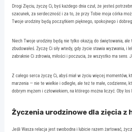
Drogi Zięciu, życzę Ci, byś każdego dnia czuł, że jesteś potrzeb
szacunek, za serdeczność i za to, że przy Tobie moja córka moż
Twoje urodziny będą początkiem pięknego, spokojnego i dobreg
Niech Twoje urodziny będą nie tylko okazją do świętowania, ale t
zbudowałeś. Życzę Ci siły wtedy, gdy życie stawia wyzwania, i 
zabraknie Ci zdrowia, miłości i poczucia, że wszystko ma sens. 
Z całego serca życzę Ci, abyś miał w życiu więcej momentów, któ
marzenia — nie te wielkie i odległe, ale też te małe, codzienne, 
dobrym mężem i człowiekiem, na którego można liczyć. Oby los by
Życzenia urodzinowe dla zięcia 
Jeśli Wasza relacja jest swobodna i lubicie razem żartować, ży