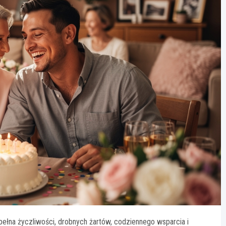
ełna życzliwości, drobnych żartów, codziennego wsparcia i