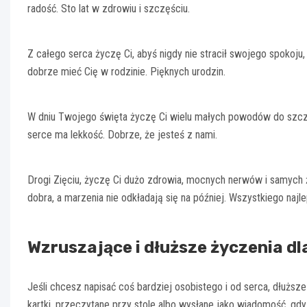
radość. Sto lat w zdrowiu i szczęściu.
Z całego serca życzę Ci, abyś nigdy nie stracił swojego spokoju,
dobrze mieć Cię w rodzinie. Pięknych urodzin.
W dniu Twojego święta życzę Ci wielu małych powodów do szczęś
serce ma lekkość. Dobrze, że jesteś z nami.
Drogi Zięciu, życzę Ci dużo zdrowia, mocnych nerwów i samych ż
dobra, a marzenia nie odkładają się na później. Wszystkiego najl
Wzruszające i dłuższe życzenia dla
Jeśli chcesz napisać coś bardziej osobistego i od serca, dłuż
kartki, przeczytane przy stole albo wysłane jako wiadomość, gdy