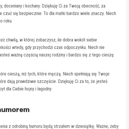
ny, doceniany i kochany. Dziękuję Ci za Twoją obecność, za
e czuć się bezpiecznie. To dla matki bardzo wiele znaczy. Niech
o roku.
eż chwilą, w której zobaczysz, ile dobra wokół siebie
lekkości wtedy, gdy przychodzi czas odpoczynku. Niech nie
Jesteś ważną częścią naszej rodziny i bardzo się z tego cieszę.
re cieszą, niż tych, które męczą. Niech spełniają się Twoje
które dają prawdziwe szczęście. Dziękuję Ci za to, że jesteś
ł dla Ciebie hojny i łagodny.
z humorem
czenia z odrobiną humoru będą strzałem w dziesiątkę. Ważne, żeby