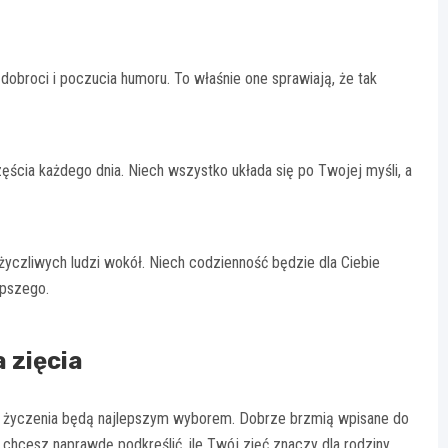
 dobroci i poczucia humoru. To właśnie one sprawiają, że tak
cia każdego dnia. Niech wszystko układa się po Twojej myśli, a
yczliwych ludzi wokół. Niech codzienność będzie dla Ciebie
epszego.
 zięcia
sze życzenia będą najlepszym wyborem. Dobrze brzmią wpisane do
 chcesz naprawdę podkreślić, ile Twój zięć znaczy dla rodziny.