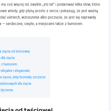
u coś więcej niż zwykłe „sto lat” i podarować kilka słów, które
kowe wtedy, gdy płyną prosto z serca i pokazują, że jest ważną
łać uśmiech, wzruszenie albo poczucie, że jest się naprawdę
a — serdeczne, ciepłe, a miejscami także z humorem.
a zięcia od teściowej
 dla zięcia
ia z humorem
oficjalne i eleganckie
a zięcia, żeby brzmiały szczerze
odzinowych dla zięcia
 życzenia
ięcia od teściowej