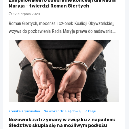
Zaapelowałem o odebranie koncesji dla Radia
Maryja – twierdzi Roman Giertych
19 sierpnia 2024
Roman Giertych, mecenas i członek Koalicji Obywatelskiej,
wzywa do pozbawienia Radia Maryja prawa do nadawania.…
Kronika Kryminalna
Na wokandzie sądowej
Z kraju
Nożownik zatrzymany w związku z napadem:
Śledztwo skupia się na możliwym podłożu