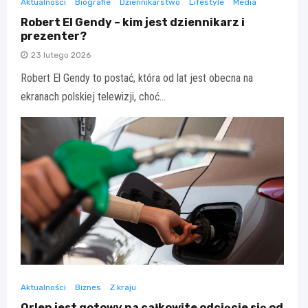
Aktualności
Biografie
Dziennikarstwo
Lifestyle
Media
Robert El Gendy – kim jest dziennikarz i
prezenter?
23 lutego 2026
Robert El Gendy to postać, która od lat jest obecna na
ekranach polskiej telewizji, choć…
Aktualności
Biznes
Z kraju
Orlen jest gotowy na całkowite odcięcie się od