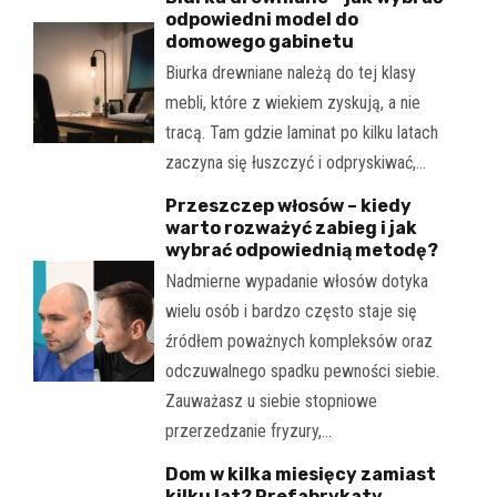
odpowiedni model do
domowego gabinetu
Biurka drewniane należą do tej klasy
mebli, które z wiekiem zyskują, a nie
tracą. Tam gdzie laminat po kilku latach
zaczyna się łuszczyć i odpryskiwać,…
Przeszczep włosów – kiedy
warto rozważyć zabieg i jak
wybrać odpowiednią metodę?
Nadmierne wypadanie włosów dotyka
wielu osób i bardzo często staje się
źródłem poważnych kompleksów oraz
odczuwalnego spadku pewności siebie.
Zauważasz u siebie stopniowe
przerzedzanie fryzury,…
Dom w kilka miesięcy zamiast
kilku lat? Prefabrykaty