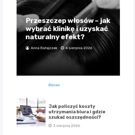
Przeszczep włosów – jak
wybrać klinikę i uzyskać
naturalny efekt?
Anna Ratajczak
4 sierpnia 2026
Biznes
Jak policzyć koszty
utrzymania biura i gdzie
szukać oszczędności?
3 sierpnia 2026