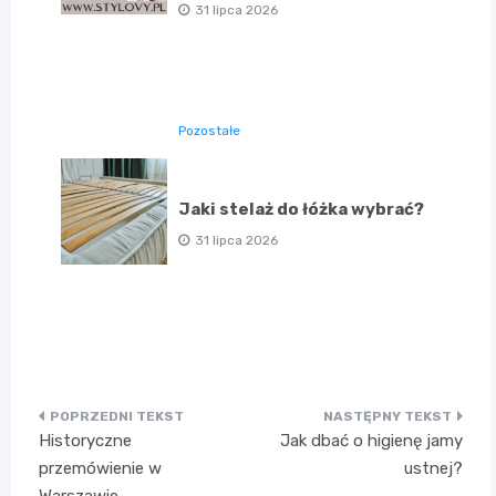
31 lipca 2026
Pozostałe
Jaki stelaż do łóżka wybrać?
31 lipca 2026
Nawigacja
Historyczne
Jak dbać o higienę jamy
wpisu
przemówienie w
ustnej?