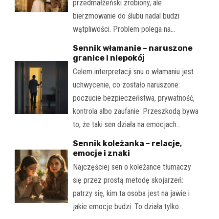
przedmałżeński zrobiony, ale
bierzmowanie do ślubu nadal budzi
wątpliwości. Problem polega na…
Sennik włamanie – naruszone
granice i niepokój
Celem interpretacji snu o włamaniu jest
uchwycenie, co zostało naruszone:
poczucie bezpieczeństwa, prywatność,
kontrola albo zaufanie. Przeszkodą bywa
to, że taki sen działa na emocjach…
Sennik koleżanka – relacje,
emocje i znaki
Najczęściej sen o koleżance tłumaczy
się przez prostą metodę skojarzeń:
patrzy się, kim ta osoba jest na jawie i
jakie emocje budzi. To działa tylko…