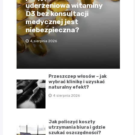
uderzeniowa witaminy
D3 bez konsultacji
medycznej jest
niebezpieczna?
4 sierpnia 2026
Przeszczep włosów – jak
wybrać klinikę i uzyskać
naturalny efekt?
4 sierpnia 2026
Jak policzyć koszty
utrzymania biura i gdzie
szukać oszczędności?