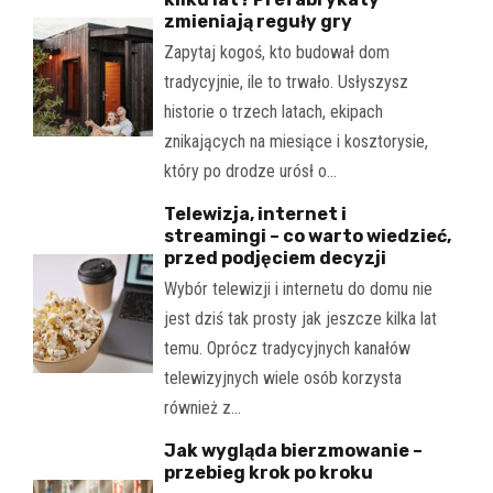
zmieniają reguły gry
Zapytaj kogoś, kto budował dom
tradycyjnie, ile to trwało. Usłyszysz
historie o trzech latach, ekipach
znikających na miesiące i kosztorysie,
który po drodze urósł o…
Telewizja, internet i
streamingi – co warto wiedzieć,
przed podjęciem decyzji
Wybór telewizji i internetu do domu nie
jest dziś tak prosty jak jeszcze kilka lat
temu. Oprócz tradycyjnych kanałów
telewizyjnych wiele osób korzysta
również z…
Jak wygląda bierzmowanie –
przebieg krok po kroku