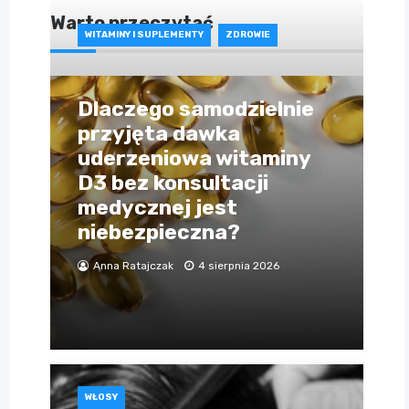
Warto przeczytać
WITAMINY I SUPLEMENTY
ZDROWIE
Dlaczego samodzielnie
przyjęta dawka
uderzeniowa witaminy
D3 bez konsultacji
medycznej jest
niebezpieczna?
Anna Ratajczak
4 sierpnia 2026
WŁOSY