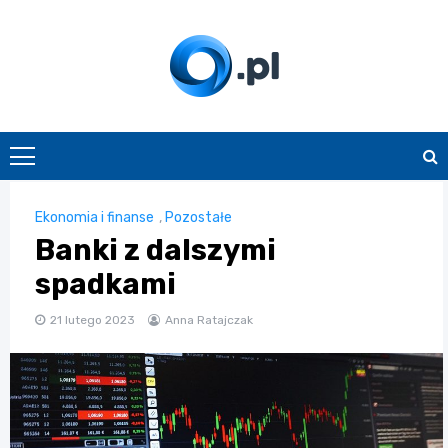
Skip
to
content
O.pl
Ekonomia i finanse
,
Pozostałe
Banki z dalszymi
spadkami
21 lutego 2023
Anna Ratajczak