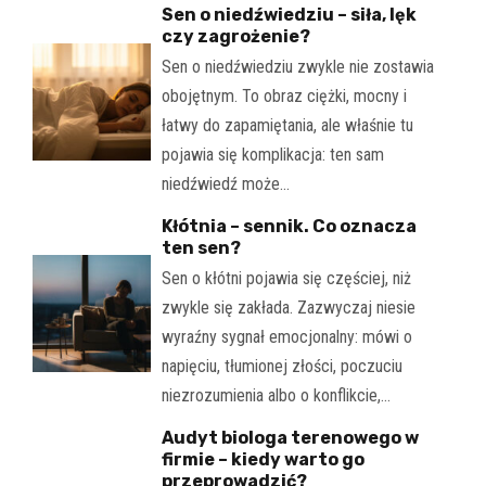
Sen o niedźwiedziu – siła, lęk
czy zagrożenie?
Sen o niedźwiedziu zwykle nie zostawia
obojętnym. To obraz ciężki, mocny i
łatwy do zapamiętania, ale właśnie tu
pojawia się komplikacja: ten sam
niedźwiedź może…
Kłótnia – sennik. Co oznacza
ten sen?
Sen o kłótni pojawia się częściej, niż
zwykle się zakłada. Zazwyczaj niesie
wyraźny sygnał emocjonalny: mówi o
napięciu, tłumionej złości, poczuciu
niezrozumienia albo o konflikcie,…
Audyt biologa terenowego w
firmie – kiedy warto go
przeprowadzić?