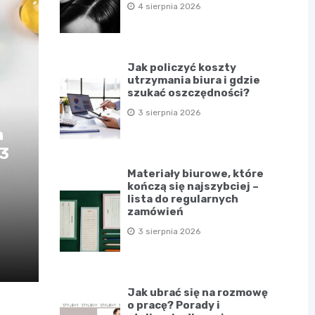
4 sierpnia 2026
Jak policzyć koszty
utrzymania biura i gdzie
szukać oszczędności?
3 sierpnia 2026
a
D3
Materiały biurowe, które
kończą się najszybciej –
lista do regularnych
zamówień
3 sierpnia 2026
Jak ubrać się na rozmowę
o pracę? Porady i