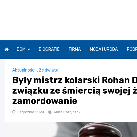
Skip
to
content
DOM
BIOGRAFIE
FIRMA
MODA I URODA
POD
Aktualności
,
Ze świata
Były mistrz kolarski Rohan
związku ze śmiercią swojej ż
zamordowanie
1 stycznia 2024
Anna Ratajczak