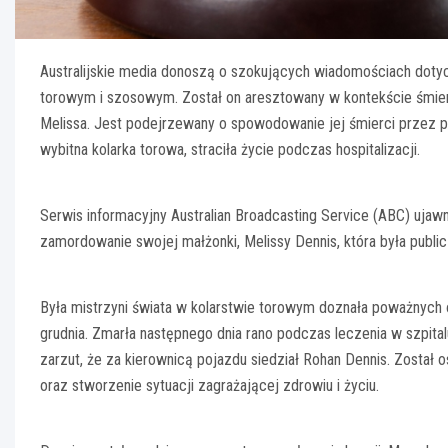
Australijskie media donoszą o szokujących wiadomościach dotyc
torowym i szosowym. Został on aresztowany w kontekście śmiert
Melissa. Jest podejrzewany o spowodowanie jej śmierci przez p
wybitna kolarka torowa, straciła życie podczas hospitalizacji.
Serwis informacyjny Australian Broadcasting Service (ABC) ujaw
zamordowanie swojej małżonki, Melissy Dennis, która była publ
Była mistrzyni świata w kolarstwie torowym doznała poważnych 
grudnia. Zmarła następnego dnia rano podczas leczenia w szpi
zarzut, że za kierownicą pojazdu siedział Rohan Dennis. Zosta
oraz stworzenie sytuacji zagrażającej zdrowiu i życiu.