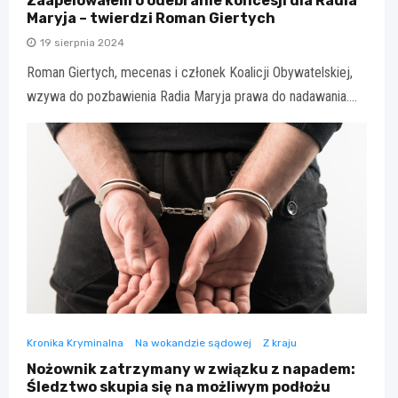
Zaapelowałem o odebranie koncesji dla Radia
Maryja – twierdzi Roman Giertych
19 sierpnia 2024
Roman Giertych, mecenas i członek Koalicji Obywatelskiej,
wzywa do pozbawienia Radia Maryja prawa do nadawania.…
Kronika Kryminalna
Na wokandzie sądowej
Z kraju
Nożownik zatrzymany w związku z napadem:
Śledztwo skupia się na możliwym podłożu