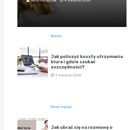
Anna Ratajczak
4 sierpnia 2026
Biznes
Jak policzyć koszty utrzymania
biura i gdzie szukać
oszczędności?
3 sierpnia 2026
Moda męska
Jak ubrać się na rozmowę o