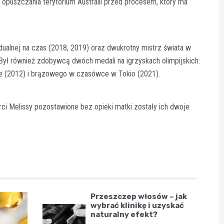
 opuszczania terytorium Australii przed procesem, który ma
dualnej na czas (2018, 2019) oraz dwukrotny mistrz świata w
ył również zdobywcą dwóch medali na igrzyskach olimpijskich:
e (2012) i brązowego w czasówce w Tokio (2021).
ci Melissy pozostawione bez opieki matki zostały ich dwoje
Przeszczep włosów – jak
wybrać klinikę i uzyskać
naturalny efekt?