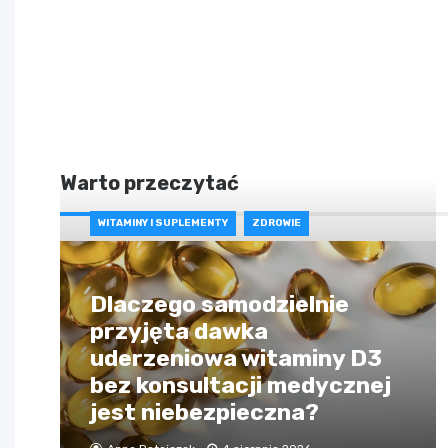
Warto przeczytać
WITAMINY I SUPLEMENTY
ZDROWIE
Dlaczego samodzielnie
przyjęta dawka
uderzeniowa witaminy D3
bez konsultacji medycznej
jest niebezpieczna?