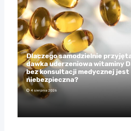
Dlaczego samodzielnie przyjęt
dawka uderzeniowa witaminy 
bez konsultacji medycznej jest
niebezpieczna?
4 sierpnia 2026