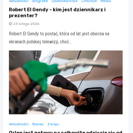
Aktualności
Biografie
Dziennikarstwo
Lifestyle
Media
Robert El Gendy – kim jest dziennikarz i
prezenter?
23 lutego 2026
Robert El Gendy to postać, która od lat jest obecna na
ekranach polskiej telewizji, choć…
Aktualności
Biznes
Z kraju
Orlen jest gotowy na całkowite odcięcie się od