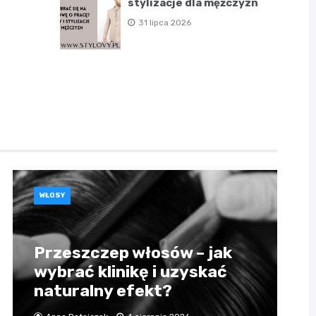
stylizacje dla mężczyzn
31 lipca 2026
WŁOSY
Przeszczep włosów – jak
wybrać klinikę i uzyskać
naturalny efekt?