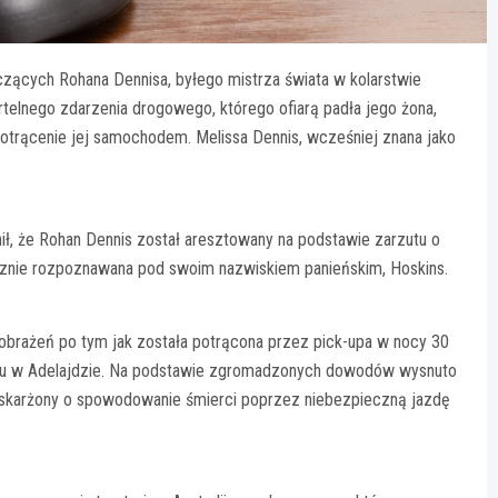
zących Rohana Dennisa, byłego mistrza świata w kolarstwie
elnego zdarzenia drogowego, którego ofiarą padła jego żona,
otrącenie jej samochodem. Melissa Dennis, wcześniej znana jako
nił, że Rohan Dennis został aresztowany na podstawie zarzutu o
icznie rozpoznawana pod swoim nazwiskiem panieńskim, Hoskins.
obrażeń po tym jak została potrącona przez pick-upa w nocy 30
talu w Adelajdzie. Na podstawie zgromadzonych dowodów wysnuto
ł oskarżony o spowodowanie śmierci poprzez niebezpieczną jazdę