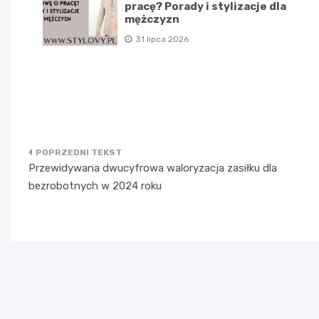
pracę? Porady i stylizacje dla
mężczyzn
31 lipca 2026
Nawigacja
Przewidywana dwucyfrowa waloryzacja zasiłku dla
wpisu
bezrobotnych w 2024 roku