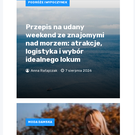
PODRÓŻE I WYPOCZYNEK
Przepis na udany
weekend ze znajomymi
nad morzem: atrakcje,
logistyka i wybór
idealnego lokum
Anna Ratajczak
7 sierpnia 2026
MODA DAMSKA