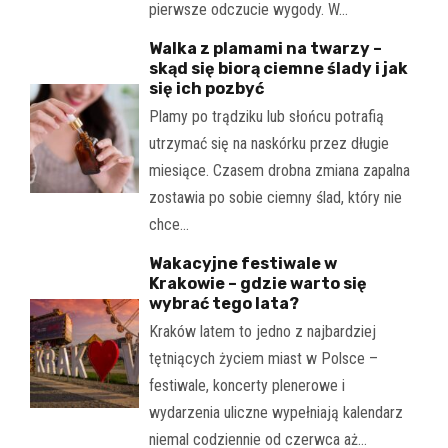
pierwsze odczucie wygody. W…
Walka z plamami na twarzy –
skąd się biorą ciemne ślady i jak
się ich pozbyć
Plamy po trądziku lub słońcu potrafią
utrzymać się na naskórku przez długie
miesiące. Czasem drobna zmiana zapalna
zostawia po sobie ciemny ślad, który nie
chce…
Wakacyjne festiwale w
Krakowie – gdzie warto się
wybrać tego lata?
Kraków latem to jedno z najbardziej
tętniących życiem miast w Polsce –
festiwale, koncerty plenerowe i
wydarzenia uliczne wypełniają kalendarz
niemal codziennie od czerwca aż…