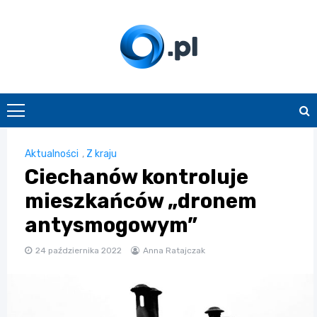
Skip
to
content
O.pl
Aktualności
,
Z kraju
Ciechanów kontroluje
mieszkańców „dronem
antysmogowym”
24 października 2022
Anna Ratajczak