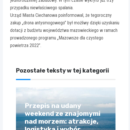
jednorodzinnej zabudowy. W tym czasie wykryto już trzy
przypadku niewłaściwego spalania.
Urząd Miasta Ciechanowa poinformował, że tegoroczny
zakup „drona antysmogowego” był możliwy dzięki uzyskaniu
dotacji z budżetu województwa mazowieckiego w ramach
prowadzonego programu „Mazowsze dla czystego
powietrza 2022”.
Pozostałe teksty w tej kategorii
Przepis na udany
weekend ze znajomymi
nad morzem: atrakcje,
logistyka i wybór