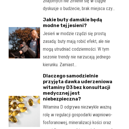
znajomych nie zmienił się w ciągłe
dyskusje o budżecie, brak miejsca czy…
Jakie buty damskie będą
modne tej jesieni?
Jesień w modzie rządzi się prostą
zasadą: buty mają robić efekt, ale nie
mogą utrudniać codzienności. W tym
sezonie trendy nie narzucają jednego
kierunku. Zamiast…
Dlaczego samodzielnie
przyjęta dawka uderzeniowa
witaminy D3 bez konsultacji
medycznej jest
niebezpieczna?
Witamina D odgrywa niezwykle ważną
rolę w regulacji gospodarki wapniowo-
fosforanowej, mineralizacji kości oraz