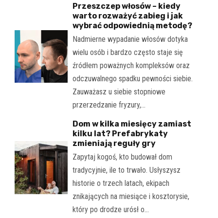
Przeszczep włosów – kiedy
warto rozważyć zabieg i jak
wybrać odpowiednią metodę?
Nadmierne wypadanie włosów dotyka
wielu osób i bardzo często staje się
źródłem poważnych kompleksów oraz
odczuwalnego spadku pewności siebie.
Zauważasz u siebie stopniowe
przerzedzanie fryzury,…
Dom w kilka miesięcy zamiast
kilku lat? Prefabrykaty
zmieniają reguły gry
Zapytaj kogoś, kto budował dom
tradycyjnie, ile to trwało. Usłyszysz
historie o trzech latach, ekipach
znikających na miesiące i kosztorysie,
który po drodze urósł o…