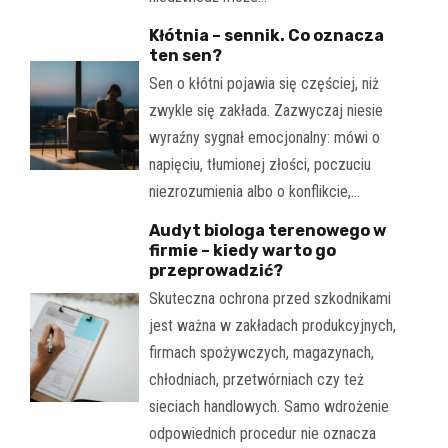
Kłótnia – sennik. Co oznacza
ten sen?
Sen o kłótni pojawia się częściej, niż
zwykle się zakłada. Zazwyczaj niesie
wyraźny sygnał emocjonalny: mówi o
napięciu, tłumionej złości, poczuciu
niezrozumienia albo o konflikcie,…
Audyt biologa terenowego w
firmie – kiedy warto go
przeprowadzić?
Skuteczna ochrona przed szkodnikami
jest ważna w zakładach produkcyjnych,
firmach spożywczych, magazynach,
chłodniach, przetwórniach czy też
sieciach handlowych. Samo wdrożenie
odpowiednich procedur nie oznacza