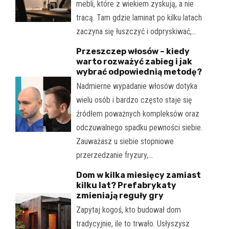
mebli, które z wiekiem zyskują, a nie
tracą. Tam gdzie laminat po kilku latach
zaczyna się łuszczyć i odpryskiwać,…
Przeszczep włosów – kiedy
warto rozważyć zabieg i jak
wybrać odpowiednią metodę?
Nadmierne wypadanie włosów dotyka
wielu osób i bardzo często staje się
źródłem poważnych kompleksów oraz
odczuwalnego spadku pewności siebie.
Zauważasz u siebie stopniowe
przerzedzanie fryzury,…
Dom w kilka miesięcy zamiast
kilku lat? Prefabrykaty
zmieniają reguły gry
Zapytaj kogoś, kto budował dom
tradycyjnie, ile to trwało. Usłyszysz