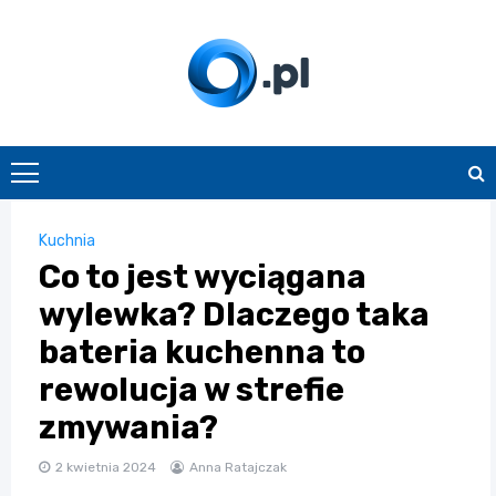
Skip
to
content
O.pl
Kuchnia
Co to jest wyciągana
wylewka? Dlaczego taka
bateria kuchenna to
rewolucja w strefie
zmywania?
2 kwietnia 2024
Anna Ratajczak