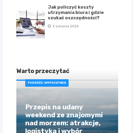
Jak policzyć koszty
utrzymania biura i gdzie
szukać oszczędności?
3 sierpnia 2026
Warto przeczytać
PODRÓŻE I WYPOCZYNEK
Przepis na udany
weekend ze znajomymi
nad morzem: atrakcje,
logistyka i wybór