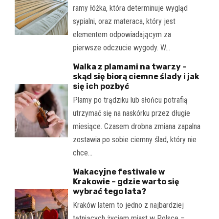
ramy łóżka, która determinuje wygląd
sypialni, oraz materaca, który jest
elementem odpowiadającym za
pierwsze odczucie wygody. W…
Walka z plamami na twarzy –
skąd się biorą ciemne ślady i jak
się ich pozbyć
Plamy po trądziku lub słońcu potrafią
utrzymać się na naskórku przez długie
miesiące. Czasem drobna zmiana zapalna
zostawia po sobie ciemny ślad, który nie
chce…
Wakacyjne festiwale w
Krakowie – gdzie warto się
wybrać tego lata?
Kraków latem to jedno z najbardziej
tętniących życiem miast w Polsce –