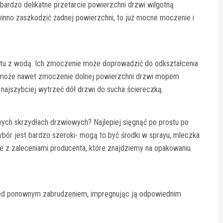
 bardzo delikatne przetarcie powierzchni drzwi wilgotną
winno zaszkodzić żadnej powierzchni, to już mocne moczenie i
taktu z wodą. Ich zmoczenie może doprowadzić do odkształcenia
ć może nawet zmoczenie dolnej powierzchni drzwi mopem
k najszybciej wytrzeć dół drzwi do sucha ściereczką.
wych skrzydłach drzwiowych? Najlepiej sięgnąć po prostu po
ybór jest bardzo szeroki- mogą to być środki w sprayu, mleczka
ie z zaleceniami producenta, które znajdziemy na opakowaniu
ed ponownym zabrudzeniem, impregnując ją odpowiednim