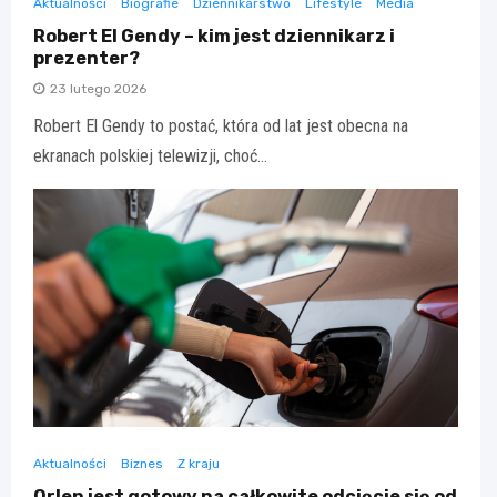
Aktualności
Biografie
Dziennikarstwo
Lifestyle
Media
Robert El Gendy – kim jest dziennikarz i
prezenter?
23 lutego 2026
Robert El Gendy to postać, która od lat jest obecna na
ekranach polskiej telewizji, choć…
Aktualności
Biznes
Z kraju
Orlen jest gotowy na całkowite odcięcie się od