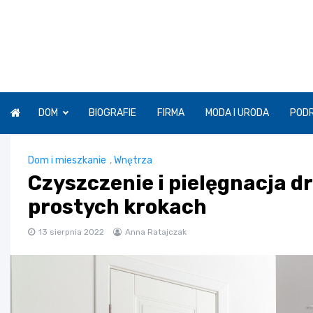
Skip
to
content
DOM
BIOGRAFIE
FIRMA
MODA I URODA
POD
Dom i mieszkanie
,
Wnętrza
Czyszczenie i pielęgnacja d
prostych krokach
13 sierpnia 2022
Anna Ratajczak