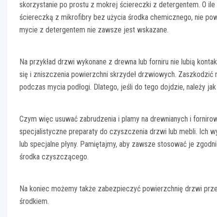
skorzystanie po prostu z mokrej ściereczki z detergentem. O ile
ściereczką z mikrofibry bez użycia środka chemicznego, nie po
mycie z detergentem nie zawsze jest wskazane.
Na przykład drzwi wykonane z drewna lub forniru nie lubią kon
się i zniszczenia powierzchni skrzydeł drzwiowych. Zaszkodzi
podczas mycia podłogi. Dlatego, jeśli do tego dojdzie, należy ja
Czym więc usuwać zabrudzenia i plamy na drewnianych i forniro
specjalistyczne preparaty do czyszczenia drzwi lub mebli. Ich w
lub specjalne płyny. Pamiętajmy, aby zawsze stosować je zgodn
środka czyszczącego.
Na koniec możemy także zabezpieczyć powierzchnię drzwi prz
środkiem.