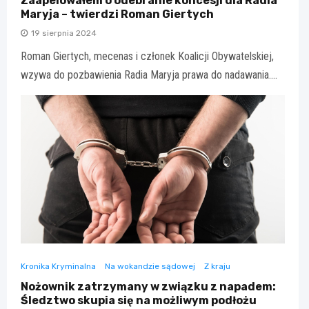
Zaapelowałem o odebranie koncesji dla Radia
Maryja – twierdzi Roman Giertych
19 sierpnia 2024
Roman Giertych, mecenas i członek Koalicji Obywatelskiej,
wzywa do pozbawienia Radia Maryja prawa do nadawania.…
Kronika Kryminalna
Na wokandzie sądowej
Z kraju
Nożownik zatrzymany w związku z napadem:
Śledztwo skupia się na możliwym podłożu