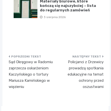
Materiały biurowe, które
kończą się najszybciej – lista
do regularnych zamówień
3 sierpnia 2026
Nawigacja
Sąd Okręgowy w Radomiu
Policjanci z Drzewicy
wpisu
zaprzecza oskarżeniom
prowadzą spotkania
Kaczyńskiego o tortury
edukacyjne na temat
Mariusza Kamińskiego w
ochrony przed
więzieniu
oszustwami