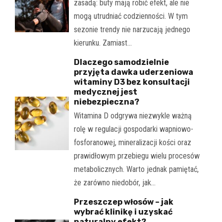
zasadą: buty mają robić efekt, ale nie
mogą utrudniać codzienności. W tym
sezonie trendy nie narzucają jednego
kierunku. Zamiast…
Dlaczego samodzielnie
przyjęta dawka uderzeniowa
witaminy D3 bez konsultacji
medycznej jest
niebezpieczna?
Witamina D odgrywa niezwykle ważną
rolę w regulacji gospodarki wapniowo-
fosforanowej, mineralizacji kości oraz
prawidłowym przebiegu wielu procesów
metabolicznych. Warto jednak pamiętać,
że zarówno niedobór, jak…
Przeszczep włosów – jak
wybrać klinikę i uzyskać
naturalny efekt?