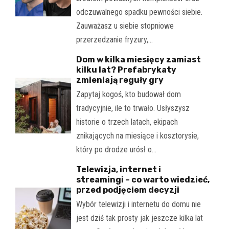
odczuwalnego spadku pewności siebie.
Zauważasz u siebie stopniowe
przerzedzanie fryzury,…
Dom w kilka miesięcy zamiast
kilku lat? Prefabrykaty
zmieniają reguły gry
Zapytaj kogoś, kto budował dom
tradycyjnie, ile to trwało. Usłyszysz
historie o trzech latach, ekipach
znikających na miesiące i kosztorysie,
który po drodze urósł o…
Telewizja, internet i
streamingi – co warto wiedzieć,
przed podjęciem decyzji
Wybór telewizji i internetu do domu nie
jest dziś tak prosty jak jeszcze kilka lat