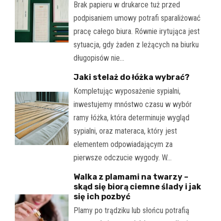
Brak papieru w drukarce tuż przed
podpisaniem umowy potrafi sparaliżować
pracę całego biura. Równie irytująca jest
sytuacja, gdy żaden z leżących na biurku
długopisów nie…
Jaki stelaż do łóżka wybrać?
Kompletując wyposażenie sypialni,
inwestujemy mnóstwo czasu w wybór
ramy łóżka, która determinuje wygląd
sypialni, oraz materaca, który jest
elementem odpowiadającym za
pierwsze odczucie wygody. W…
Walka z plamami na twarzy –
skąd się biorą ciemne ślady i jak
się ich pozbyć
Plamy po trądziku lub słońcu potrafią