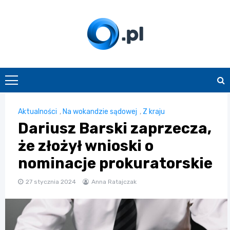
Skip
to
content
O.pl
Aktualności
,
Na wokandzie sądowej
,
Z kraju
Dariusz Barski zaprzecza,
że złożył wnioski o
nominacje prokuratorskie
27 stycznia 2024
Anna Ratajczak