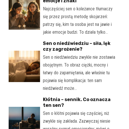
emocje i znaki
Najczęściej sen o koleżance tłumaczy
się przez prostą metodę skojarzeń:
patrzy się, kim ta osoba jest na jawie i
jakie emocje budzi. To działa tylko…
Sen o niedźwiedziu – siła, lęk
czy zagrożenie?
Sen o niedźwiedziu zwykle nie zostawia
obojętnym. To obraz ciężki, mocny i
łatwy do zapamiętania, ale właśnie tu
pojawia się komplikacja: ten sam
niedźwiedź może…
Kłótnia – sennik. Co oznacza
ten sen?
Sen o kłótni pojawia się częściej, niż
zwykle się zakłada. Zazwyczaj niesie
wyraźny sygnał emocjonalny: mówi o