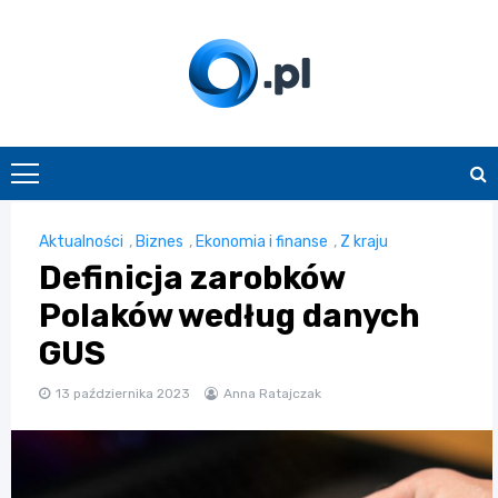
Skip
to
content
O.pl
Aktualności
,
Biznes
,
Ekonomia i finanse
,
Z kraju
Definicja zarobków
Polaków według danych
GUS
13 października 2023
Anna Ratajczak