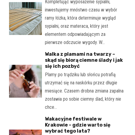
Kompletując wyposażenie sypialni,
inwestujemy mnóstwo czasu w wybór
ramy łóżka, która determinuje wygląd
sypialni, oraz materaca, który jest
elementem odpowiadającym za
pierwsze odczucie wygody. W…
Walka z plamami na twarzy –
skąd się biorą ciemne ślady i jak
się ich pozbyć
Plamy po trądziku lub słońcu potrafią
utrzymać się na naskórku przez długie
miesiące. Czasem drobna zmiana zapalna
zostawia po sobie ciemny ślad, który nie
chce…
Wakacyjne festiwale w
Krakowie – gdzie warto się
wybrać tego lata?