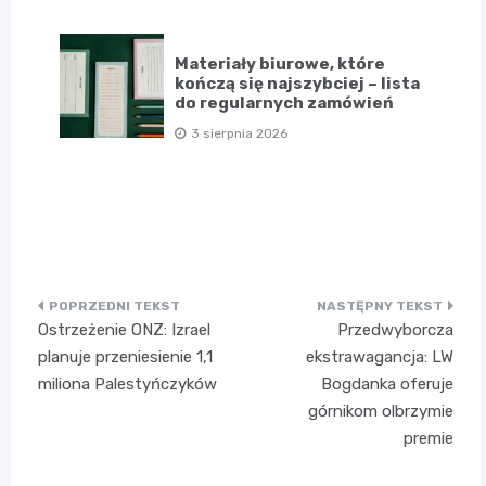
Materiały biurowe, które
kończą się najszybciej – lista
do regularnych zamówień
3 sierpnia 2026
Nawigacja
Ostrzeżenie ONZ: Izrael
Przedwyborcza
wpisu
planuje przeniesienie 1,1
ekstrawagancja: LW
miliona Palestyńczyków
Bogdanka oferuje
górnikom olbrzymie
premie