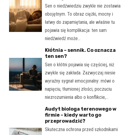
Sen o niedźwiedziu zwykle nie zostawia
obojętnym. To obraz ciężki, mocny i
łatwy do zapamiętania, ale właśnie tu
pojawia się komplikacja: ten sam
niedźwiedź może…
Kłótnia – sennik. Co oznacza
ten sen?
Sen o kłótni pojawia się częściej, niż
zwykle się zakłada. Zazwyczaj niesie
wyraźny sygnał emocjonalny: mówi o
napięciu, tłumionej złości, poczuciu
niezrozumienia albo o konflikcie,…
Audyt biologa terenowego w
firmie – kiedy warto go
przeprowadzić?
Skuteczna ochrona przed szkodnikami