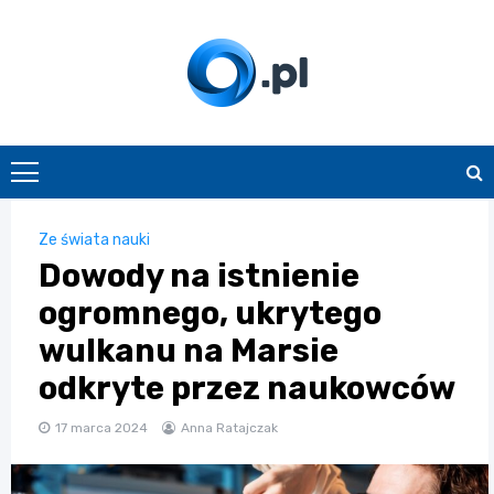
Skip
to
content
O.pl
Ze świata nauki
Dowody na istnienie
ogromnego, ukrytego
wulkanu na Marsie
odkryte przez naukowców
17 marca 2024
Anna Ratajczak