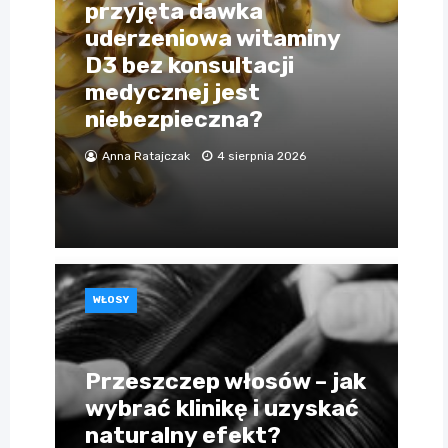
przyjęta dawka
uderzeniowa witaminy
D3 bez konsultacji
medycznej jest
niebezpieczna?
Anna Ratajczak
4 sierpnia 2026
WŁOSY
Przeszczep włosów – jak
wybrać klinikę i uzyskać
naturalny efekt?