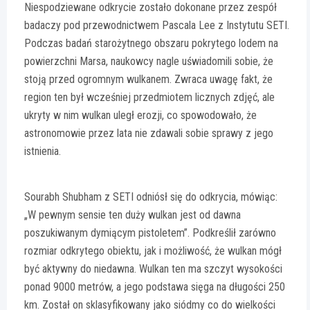
Niespodziewane odkrycie zostało dokonane przez zespół
badaczy pod przewodnictwem Pascala Lee z Instytutu SETI.
Podczas badań starożytnego obszaru pokrytego lodem na
powierzchni Marsa, naukowcy nagle uświadomili sobie, że
stoją przed ogromnym wulkanem. Zwraca uwagę fakt, że
region ten był wcześniej przedmiotem licznych zdjęć, ale
ukryty w nim wulkan uległ erozji, co spowodowało, że
astronomowie przez lata nie zdawali sobie sprawy z jego
istnienia.
Sourabh Shubham z SETI odniósł się do odkrycia, mówiąc:
„W pewnym sensie ten duży wulkan jest od dawna
poszukiwanym dymiącym pistoletem”. Podkreślił zarówno
rozmiar odkrytego obiektu, jak i możliwość, że wulkan mógł
być aktywny do niedawna. Wulkan ten ma szczyt wysokości
ponad 9000 metrów, a jego podstawa sięga na długości 250
km. Został on sklasyfikowany jako siódmy co do wielkości