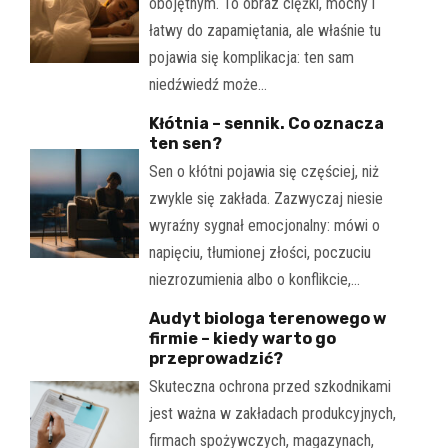
obojętnym. To obraz ciężki, mocny i
łatwy do zapamiętania, ale właśnie tu
pojawia się komplikacja: ten sam
niedźwiedź może…
Kłótnia – sennik. Co oznacza
ten sen?
Sen o kłótni pojawia się częściej, niż
zwykle się zakłada. Zazwyczaj niesie
wyraźny sygnał emocjonalny: mówi o
napięciu, tłumionej złości, poczuciu
niezrozumienia albo o konflikcie,…
Audyt biologa terenowego w
firmie – kiedy warto go
przeprowadzić?
Skuteczna ochrona przed szkodnikami
jest ważna w zakładach produkcyjnych,
firmach spożywczych, magazynach,