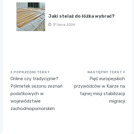
Jaki stelaż do łóżka wybrać?
31 lipca 2026
Nawigacja
Online czy tradycyjnie?
Pięć europejskich
wpisu
Półmetek sezonu zeznań
przywódców w Kairze na
podatkowych w
tajnej misji stabilizacji
województwie
migracji
zachodniopomorskim