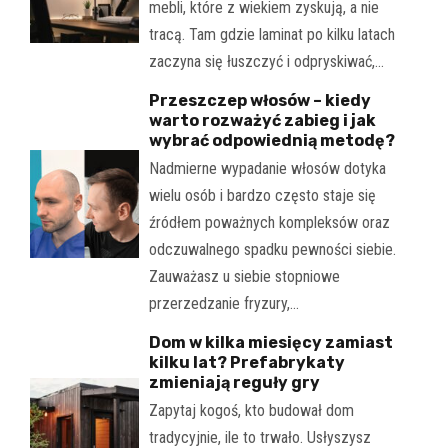
mebli, które z wiekiem zyskują, a nie
tracą. Tam gdzie laminat po kilku latach
zaczyna się łuszczyć i odpryskiwać,…
Przeszczep włosów – kiedy
warto rozważyć zabieg i jak
wybrać odpowiednią metodę?
Nadmierne wypadanie włosów dotyka
wielu osób i bardzo często staje się
źródłem poważnych kompleksów oraz
odczuwalnego spadku pewności siebie.
Zauważasz u siebie stopniowe
przerzedzanie fryzury,…
Dom w kilka miesięcy zamiast
kilku lat? Prefabrykaty
zmieniają reguły gry
Zapytaj kogoś, kto budował dom
tradycyjnie, ile to trwało. Usłyszysz