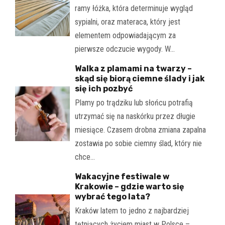
ramy łóżka, która determinuje wygląd
sypialni, oraz materaca, który jest
elementem odpowiadającym za
pierwsze odczucie wygody. W…
Walka z plamami na twarzy –
skąd się biorą ciemne ślady i jak
się ich pozbyć
Plamy po trądziku lub słońcu potrafią
utrzymać się na naskórku przez długie
miesiące. Czasem drobna zmiana zapalna
zostawia po sobie ciemny ślad, który nie
chce…
Wakacyjne festiwale w
Krakowie – gdzie warto się
wybrać tego lata?
Kraków latem to jedno z najbardziej
tętniących życiem miast w Polsce –