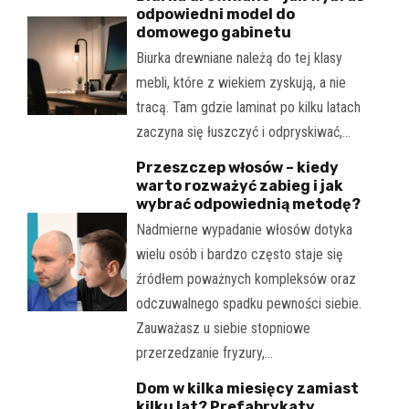
odpowiedni model do
domowego gabinetu
Biurka drewniane należą do tej klasy
mebli, które z wiekiem zyskują, a nie
tracą. Tam gdzie laminat po kilku latach
zaczyna się łuszczyć i odpryskiwać,…
Przeszczep włosów – kiedy
warto rozważyć zabieg i jak
wybrać odpowiednią metodę?
Nadmierne wypadanie włosów dotyka
wielu osób i bardzo często staje się
źródłem poważnych kompleksów oraz
odczuwalnego spadku pewności siebie.
Zauważasz u siebie stopniowe
przerzedzanie fryzury,…
Dom w kilka miesięcy zamiast
kilku lat? Prefabrykaty