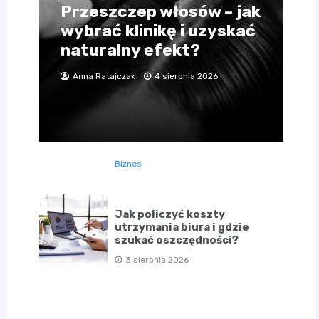
Przeszczep włosów – jak
wybrać klinikę i uzyskać
naturalny efekt?
Anna Ratajczak
4 sierpnia 2026
Biznes
Jak policzyć koszty
utrzymania biura i gdzie
szukać oszczędności?
3 sierpnia 2026