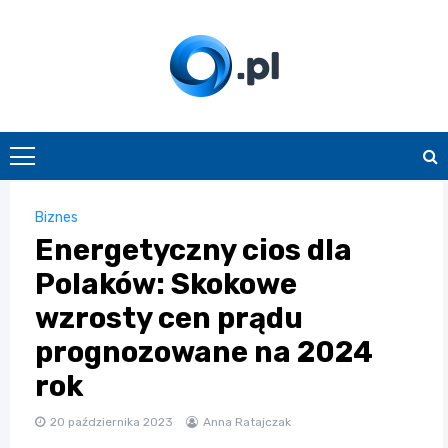
Skip
to
content
O.pl
Biznes
Energetyczny cios dla
Polaków: Skokowe
wzrosty cen prądu
prognozowane na 2024
rok
20 października 2023
Anna Ratajczak