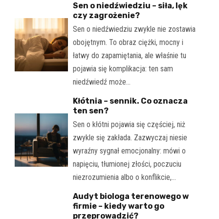
Sen o niedźwiedziu – siła, lęk
czy zagrożenie?
Sen o niedźwiedziu zwykle nie zostawia
obojętnym. To obraz ciężki, mocny i
łatwy do zapamiętania, ale właśnie tu
pojawia się komplikacja: ten sam
niedźwiedź może…
Kłótnia – sennik. Co oznacza
ten sen?
Sen o kłótni pojawia się częściej, niż
zwykle się zakłada. Zazwyczaj niesie
wyraźny sygnał emocjonalny: mówi o
napięciu, tłumionej złości, poczuciu
niezrozumienia albo o konflikcie,…
Audyt biologa terenowego w
firmie – kiedy warto go
przeprowadzić?