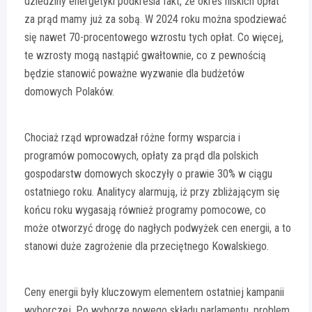
dziedziny energetyki podkreśla fakt, że okres niskich opłat
za prąd mamy już za sobą. W 2024 roku można spodziewać
się nawet 70-procentowego wzrostu tych opłat. Co więcej,
te wzrosty mogą nastąpić gwałtownie, co z pewnością
będzie stanowić poważne wyzwanie dla budżetów
domowych Polaków.
Chociaż rząd wprowadzał różne formy wsparcia i
programów pomocowych, opłaty za prąd dla polskich
gospodarstw domowych skoczyły o prawie 30% w ciągu
ostatniego roku. Analitycy alarmują, iż przy zbliżającym się
końcu roku wygasają również programy pomocowe, co
może otworzyć drogę do nagłych podwyżek cen energii, a to
stanowi duże zagrożenie dla przeciętnego Kowalskiego.
Ceny energii były kluczowym elementem ostatniej kampanii
wyborczej. Po wyborze nowego składu parlamentu, problem