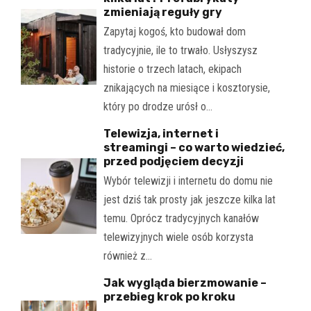
zmieniają reguły gry
Zapytaj kogoś, kto budował dom
tradycyjnie, ile to trwało. Usłyszysz
historie o trzech latach, ekipach
znikających na miesiące i kosztorysie,
który po drodze urósł o…
Telewizja, internet i
streamingi – co warto wiedzieć,
przed podjęciem decyzji
Wybór telewizji i internetu do domu nie
jest dziś tak prosty jak jeszcze kilka lat
temu. Oprócz tradycyjnych kanałów
telewizyjnych wiele osób korzysta
również z…
Jak wygląda bierzmowanie –
przebieg krok po kroku