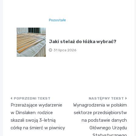
Pozostałe
Jaki stelaż do łóżka wybrać?
31 lipca 2026
Nawigacja
Przerażające wydarzenie
Wynagrodzenia w polskim
wpisu
w Dinslaken: rodzice
sektorze przedsiębiorstw
skazali swoją 3-letnią
na podstawie danych
córkę na śmierć w piwnicy
Głównego Urzędu
Statystycznego