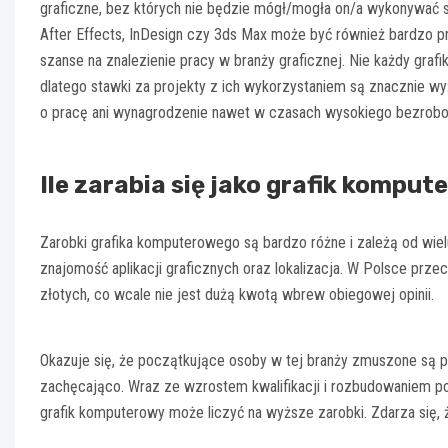
graficzne, bez których nie będzie mógł/mogła on/a wykonywać 
After Effects, InDesign czy 3ds Max może być również bardzo pr
szanse na znalezienie pracy w branży graficznej. Nie każdy gr
dlatego stawki za projekty z ich wykorzystaniem są znacznie wyż
o pracę ani wynagrodzenie nawet w czasach wysokiego bezrobo
Ile zarabia się jako grafik kompu
Zarobki grafika komputerowego są bardzo różne i zależą od wielu
znajomość aplikacji graficznych oraz lokalizacja. W Polsce prze
złotych, co wcale nie jest dużą kwotą wbrew obiegowej opinii.
Okazuje się, że początkujące osoby w tej branży zmuszone są p
zachęcająco. Wraz ze wzrostem kwalifikacji i rozbudowaniem port
grafik komputerowy może liczyć na wyższe zarobki. Zdarza się, 