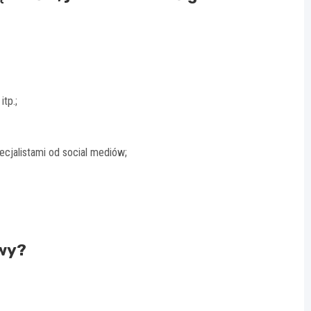
tp.;
ecjalistami od social mediów;
owy?