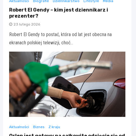
Aktualności
Biografie
Dziennikarstwo
Lifestyle
Media
Robert El Gendy – kim jest dziennikarz i
prezenter?
23 lutego 2026
Robert El Gendy to postać, która od lat jest obecna na
ekranach polskiej telewizji, choć…
Aktualności
Biznes
Z kraju
Orlen jest gotowy na całkowite odcięcie się od