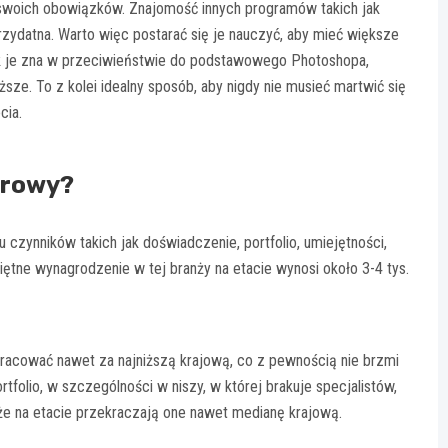
swoich obowiązków. Znajomość innych programów takich jak
zydatna. Warto więc postarać się je nauczyć, aby mieć większe
afik je zna w przeciwieństwie do podstawowego Photoshopa,
sze. To z kolei idealny sposób, aby nigdy nie musieć martwić się
cia.
terowy?
 czynników takich jak doświadczenie, portfolio, umiejętności,
ciętne wynagrodzenie w tej branży na etacie wynosi około 3-4 tys.
racować nawet za najniższą krajową, co z pewnością nie brzmi
folio, w szczególności w niszy, w której brakuje specjalistów,
że na etacie przekraczają one nawet medianę krajową.