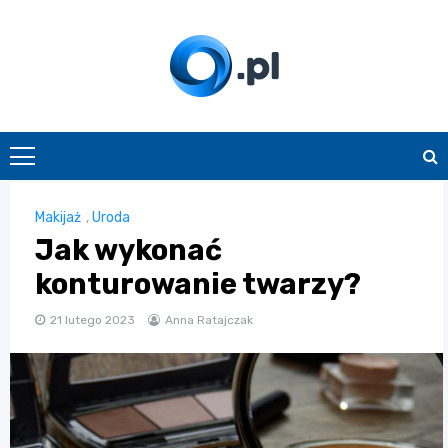
Skip
to
content
O.pl
Makijaż
,
Uroda
Jak wykonać
konturowanie twarzy?
21 lutego 2023
Anna Ratajczak