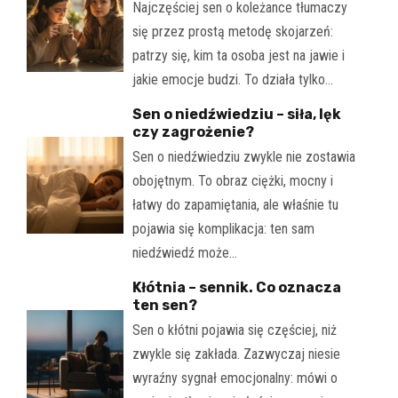
Najczęściej sen o koleżance tłumaczy
się przez prostą metodę skojarzeń:
patrzy się, kim ta osoba jest na jawie i
jakie emocje budzi. To działa tylko…
Sen o niedźwiedziu – siła, lęk
czy zagrożenie?
Sen o niedźwiedziu zwykle nie zostawia
obojętnym. To obraz ciężki, mocny i
łatwy do zapamiętania, ale właśnie tu
pojawia się komplikacja: ten sam
niedźwiedź może…
Kłótnia – sennik. Co oznacza
ten sen?
Sen o kłótni pojawia się częściej, niż
zwykle się zakłada. Zazwyczaj niesie
wyraźny sygnał emocjonalny: mówi o