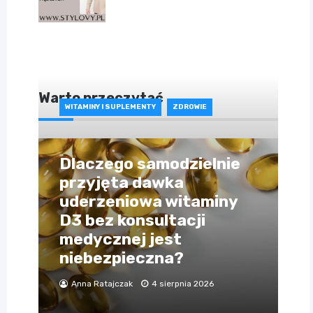
Warto przeczytać
WITAMINY I SUPLEMENTY
ZDROWIE
Dlaczego samodzielnie
przyjęta dawka
uderzeniowa witaminy
D3 bez konsultacji
medycznej jest
niebezpieczna?
Anna Ratajczak
4 sierpnia 2026