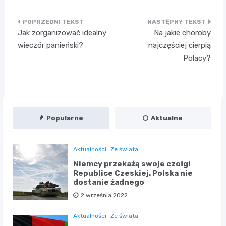
Nawigacja
Jak zorganizować idealny
Na jakie choroby
wpisu
wieczór panieński?
najczęściej cierpią
Polacy?
Popularne
Aktualne
Aktualności
Ze świata
Niemcy przekażą swoje czołgi
Republice Czeskiej. Polska nie
dostanie żadnego
2 września 2022
Aktualności
Ze świata