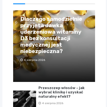
Dlaczego samodzielnie
przyjęta dawka
uderzeniowa witaminy
D3 bez konsultacji
medycznej jest
niebezpieczna?
4 sierpnia 2026
Przeszczep włosów – jak
wybrać klinikę i uzyskać
naturalny efekt?
4 sierpnia 2026