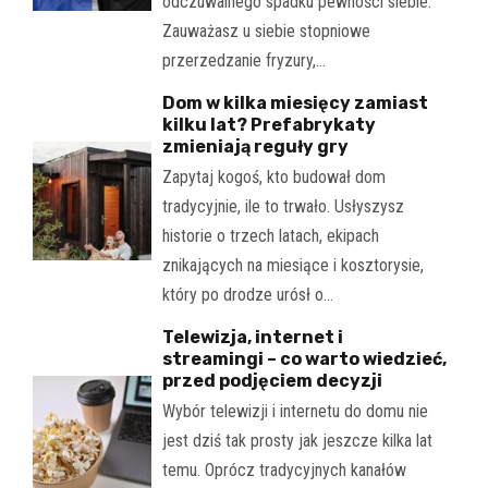
odczuwalnego spadku pewności siebie.
Zauważasz u siebie stopniowe
przerzedzanie fryzury,…
Dom w kilka miesięcy zamiast
kilku lat? Prefabrykaty
zmieniają reguły gry
Zapytaj kogoś, kto budował dom
tradycyjnie, ile to trwało. Usłyszysz
historie o trzech latach, ekipach
znikających na miesiące i kosztorysie,
który po drodze urósł o…
Telewizja, internet i
streamingi – co warto wiedzieć,
przed podjęciem decyzji
Wybór telewizji i internetu do domu nie
jest dziś tak prosty jak jeszcze kilka lat
temu. Oprócz tradycyjnych kanałów