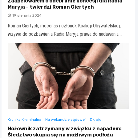
Zaapelowałem o odebranie koncesji dla Radia
Maryja – twierdzi Roman Giertych
19 sierpnia 2024
Roman Giertych, mecenas i członek Koalicji Obywatelskiej,
wzywa do pozbawienia Radia Maryja prawa do nadawania.…
Kronika Kryminalna
Na wokandzie sądowej
Z kraju
Nożownik zatrzymany w związku z napadem:
Śledztwo skupia się na możliwym podłożu