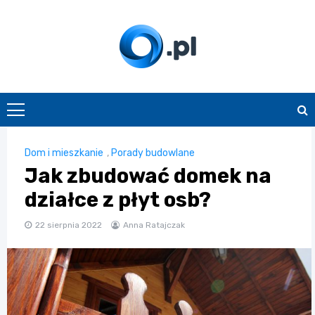
Skip
to
content
O.pl
Dom i mieszkanie
,
Porady budowlane
Jak zbudować domek na
działce z płyt osb?
22 sierpnia 2022
Anna Ratajczak