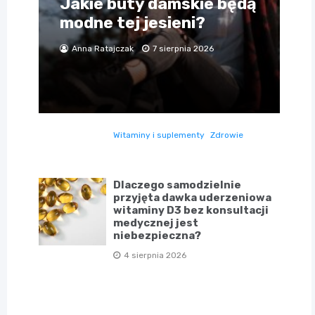
Jakie buty damskie będą
modne tej jesieni?
Anna Ratajczak
7 sierpnia 2026
Witaminy i suplementy
Zdrowie
Dlaczego samodzielnie
przyjęta dawka uderzeniowa
witaminy D3 bez konsultacji
medycznej jest
niebezpieczna?
4 sierpnia 2026