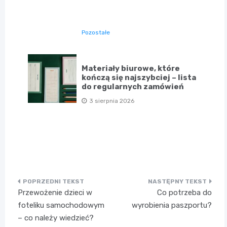
Pozostałe
Materiały biurowe, które
kończą się najszybciej – lista
do regularnych zamówień
3 sierpnia 2026
Nawigacja
Przewożenie dzieci w
Co potrzeba do
wpisu
foteliku samochodowym
wyrobienia paszportu?
– co należy wiedzieć?