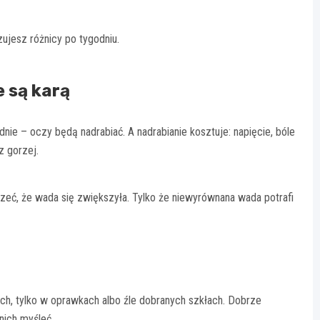
ujesz różnicy po tygodniu.
e są karą
dnie – oczy będą nadrabiać. A nadrabianie kosztuje: napięcie, bóle
z gorzej.
yszeć, że wada się zwiększyła. Tylko że niewyrównana wada potrafi
ach, tylko w oprawkach albo źle dobranych szkłach. Dobrze
nich myśleć.