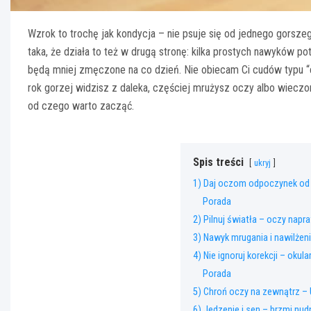
Wzrok to trochę jak kondycja – nie psuje się od jednego gorszeg
taka, że działa to też w drugą stronę: kilka prostych nawyków pot
będą mniej zmęczone na co dzień. Nie obiecam Ci cudów typu “co
rok gorzej widzisz z daleka, częściej mrużysz oczy albo wieczo
od czego warto zacząć.
Spis treści
ukryj
1) Daj oczom odpoczynek od b
Porada
2) Pilnuj światła – oczy napr
3) Nawyk mrugania i nawilżeni
4) Nie ignoruj korekcji – okula
Porada
5) Chroń oczy na zewnątrz – U
6) Jedzenie i sen – brzmi nu