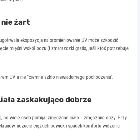
nie żart
Długotrwała ekspozycja na promieniowanie UV może szkodzić
cie mięśni wokół oczu (i zmarszczki gratis, jeśli ktoś potrzebuje
filtrem UV, a nie “ciemne szkło niewiadomego pochodzenia”.
działa zaskakująco dobrze
oś, co wiele osób pomija: zmęczone ciało = zmęczone oczy. Przy
ekranów, uczucie ciężkich powiek i spadek komfortu widzenia.