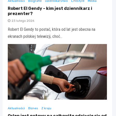
Aktualności
Biografie
Dziennikarstwo
Lifestyle
Media
Robert El Gendy – kim jest dziennikarz i
prezenter?
23 lutego 2026
Robert El Gendy to postać, która od lat jest obecna na
ekranach polskiej telewizji, choć…
Aktualności
Biznes
Z kraju
Orlen jest gotowy na całkowite odcięcie się od