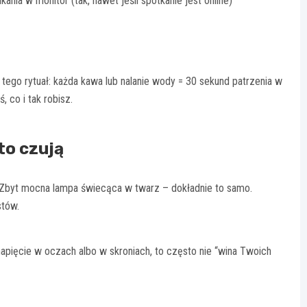
kania w monitor (tak, nawet jeśli spotkanie jest online)
z tego rytuał: każda kawa lub nalanie wody = 30 sekund patrzenia w
 co i tak robisz.
to czują
u. Zbyt mocna lampa świecąca w twarz – dokładnie to samo.
stów.
 napięcie w oczach albo w skroniach, to często nie “wina Twoich