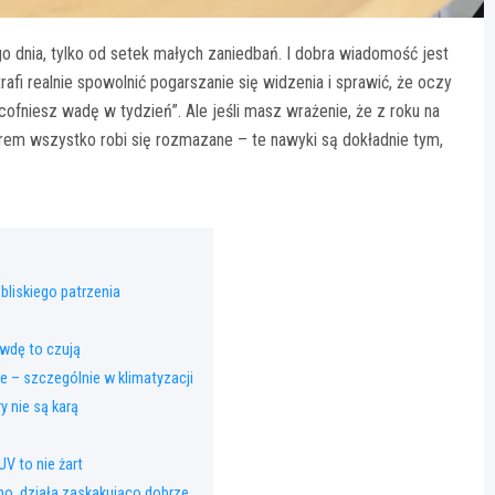
o dnia, tylko od setek małych zaniedbań. I dobra wiadomość jest
rafi realnie spowolnić pogarszanie się widzenia i sprawić, że oczy
fniesz wadę w tydzień”. Ale jeśli masz wrażenie, że z roku na
rem wszystko robi się rozmazane – te nawyki są dokładnie tym,
liskiego patrzenia
awdę to czują
e – szczególnie w klimatyzacji
ry nie są karą
V to nie żart
dno, działa zaskakująco dobrze