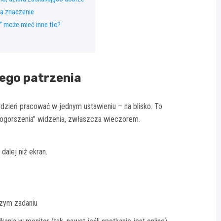
ma znaczenie
” może mieć inne tło?
iego patrzenia
y dzień pracować w jednym ustawieniu – na blisko. To
“pogorszenia” widzenia, zwłaszcza wieczorem.
dalej niż ekran.
szym zadaniu