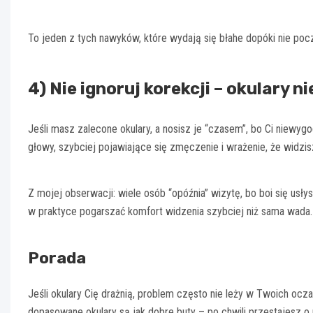
To jeden z tych nawyków, które wydają się błahe dopóki nie pocz
4) Nie ignoruj korekcji – okulary ni
Jeśli masz zalecone okulary, a nosisz je “czasem”, bo Ci niewygo
głowy, szybciej pojawiające się zmęczenie i wrażenie, że widzis
Z mojej obserwacji: wiele osób “opóźnia” wizytę, bo boi się usł
w praktyce pogarszać komfort widzenia szybciej niż sama wada.
Porada
Jeśli okulary Cię drażnią, problem często nie leży w Twoich ocz
dopasowane okulary są jak dobre buty – po chwili przestajesz o 