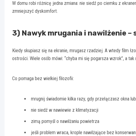
W domu robi różnicę jedna zmiana: nie siedź po ciemku z ekrane
zmniejszyć dyskomfort.
3) Nawyk mrugania i nawilżenie – 
Kiedy skupiasz się na ekranie, mrugasz rzadziej. A wtedy film łz
ostrości. Wiele osób mówi: “chyba mi się pogarsza wzrok”, a ta
Co pomaga bez wielkiej filozofii:
mrugnij świadomie kilka razy, gdy przełączasz okna lub
nie siedź w nawiewie z klimatyzacji
zimą pomyśl o nawilżaniu powietrza
jeśli problem wraca, krople nawilżające bez konserwan