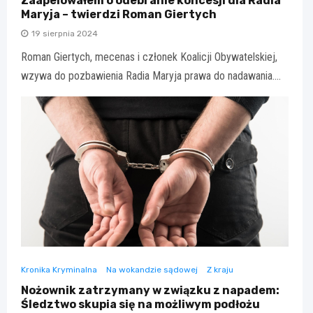
Zaapelowałem o odebranie koncesji dla Radia
Maryja – twierdzi Roman Giertych
19 sierpnia 2024
Roman Giertych, mecenas i członek Koalicji Obywatelskiej,
wzywa do pozbawienia Radia Maryja prawa do nadawania.…
Kronika Kryminalna
Na wokandzie sądowej
Z kraju
Nożownik zatrzymany w związku z napadem:
Śledztwo skupia się na możliwym podłożu