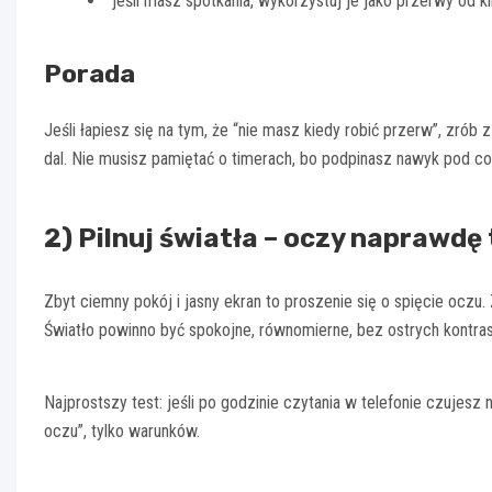
jeśli masz spotkania, wykorzystuj je jako przerwy od kli
Porada
Jeśli łapiesz się na tym, że “nie masz kiedy robić przerw”, zrób 
dal. Nie musisz pamiętać o timerach, bo podpinasz nawyk pod coś,
2) Pilnuj światła – oczy naprawdę 
Zbyt ciemny pokój i jasny ekran to proszenie się o spięcie ocz
Światło powinno być spokojne, równomierne, bez ostrych kontra
Najprostszy test: jeśli po godzinie czytania w telefonie czujesz
oczu”, tylko warunków.