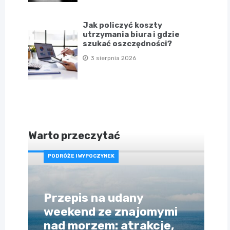
Jak policzyć koszty
utrzymania biura i gdzie
szukać oszczędności?
3 sierpnia 2026
Warto przeczytać
PODRÓŻE I WYPOCZYNEK
Przepis na udany
weekend ze znajomymi
nad morzem: atrakcje,