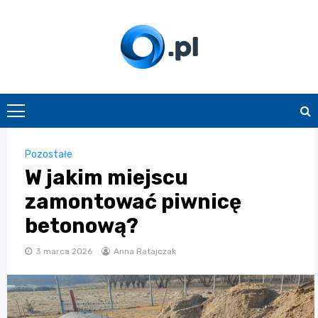
Skip
to
content
O.pl
Pozostałe
W jakim miejscu
zamontować piwnicę
betonową?
3 marca 2026
Anna Ratajczak