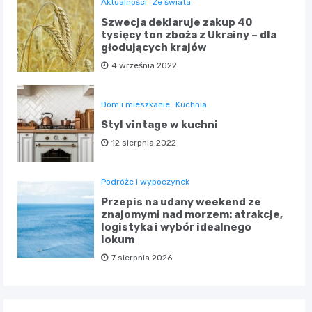
Aktualności
Ze świata
Szwecja deklaruje zakup 40
tysięcy ton zboża z Ukrainy – dla
głodujących krajów
4 września 2022
Dom i mieszkanie
Kuchnia
Styl vintage w kuchni
12 sierpnia 2022
Podróże i wypoczynek
Przepis na udany weekend ze
znajomymi nad morzem: atrakcje,
logistyka i wybór idealnego
lokum
7 sierpnia 2026