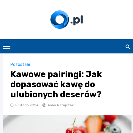
Skip
to
content
O.pl
Pozostałe
Kawowe pairingi: Jak
dopasować kawę do
ulubionych deserów?
6 lutego 2024
Anna Ratajczak