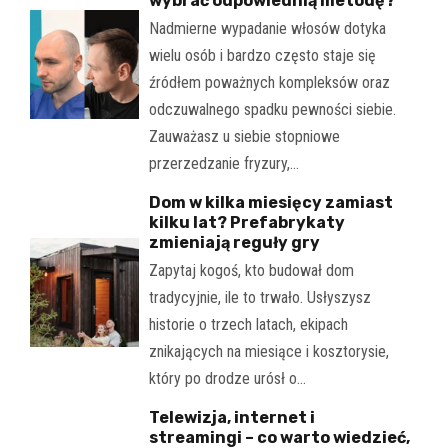
wybrać odpowiednią metodę?
Nadmierne wypadanie włosów dotyka
wielu osób i bardzo często staje się
źródłem poważnych kompleksów oraz
odczuwalnego spadku pewności siebie.
Zauważasz u siebie stopniowe
przerzedzanie fryzury,…
Dom w kilka miesięcy zamiast
kilku lat? Prefabrykaty
zmieniają reguły gry
Zapytaj kogoś, kto budował dom
tradycyjnie, ile to trwało. Usłyszysz
historie o trzech latach, ekipach
znikających na miesiące i kosztorysie,
który po drodze urósł o…
Telewizja, internet i
streamingi – co warto wiedzieć,