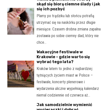
skąd się biorą ciemne ślady i jak
się ich pozbyć
Plamy po trądziku lub słońcu potrafią
utrzymać się na naskórku przez długie
miesiące. Czasem drobna zmiana zapalna
zostawia po sobie ciemny ślad, który nie
chce…
Wakacyjne festiwale w
Krakowie – gdzie warto się
wybrać tego lata?
Kraków latem to jedno z najbardziej
tętniących życiem miast w Polsce –
festiwale, koncerty plenerowe i
wydarzenia uliczne wypełniają kalendarz
niemal codziennie od czerwca aż…
Jak samodzielnie wymienić
wycieraczki i dobrać