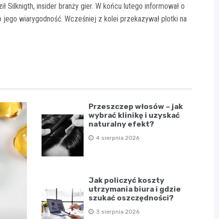
ł Silknigth, insider branży gier. W końcu lutego informował o
 jego wiarygodność. Wcześniej z kolei przekazywał plotki na
Przeszczep włosów – jak
wybrać klinikę i uzyskać
naturalny efekt?
4 sierpnia 2026
Jak policzyć koszty
utrzymania biura i gdzie
szukać oszczędności?
3 sierpnia 2026