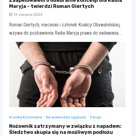
Zaapelowałem o odebranie koncesji dla Radia
Maryja – twierdzi Roman Giertych
19 sierpnia 2024
Roman Giertych, mecenas i członek Koalicji Obywatelskiej,
wzywa do pozbawienia Radia Maryja prawa do nadawania.…
Kronika Kryminalna
Na wokandzie sądowej
Z kraju
Nożownik zatrzymany w związku z napadem:
Śledztwo skupia się na możliwym podłożu