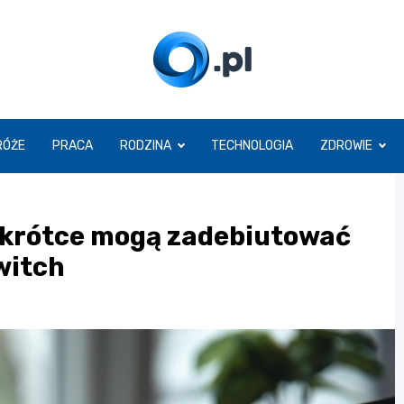
O.pl
RÓŻE
PRACA
RODZINA
TECHNOLOGIA
ZDROWIE
 wkrótce mogą zadebiutować
witch