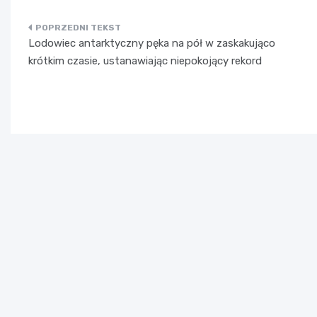
Nawigacja
Lodowiec antarktyczny pęka na pół w zaskakująco
wpisu
krótkim czasie, ustanawiając niepokojący rekord