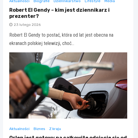
Aktualności
Biografie
Dziennikarstwo
Lifestyle
Media
Robert El Gendy – kim jest dziennikarz i
prezenter?
23 lutego 2026
Robert El Gendy to postać, która od lat jest obecna na
ekranach polskiej telewizji, choć…
Aktualności
Biznes
Z kraju
Orlen jest gotowy na całkowite odcięcie się od