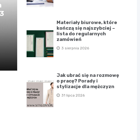
a
D3
Materiały biurowe, które
kończą się najszybciej –
lista do regularnych
zamówień
3 sierpnia 2026
Jak ubrać się na rozmowę
o pracę? Porady i
stylizacje dla mężczyzn
31 lipca 2026