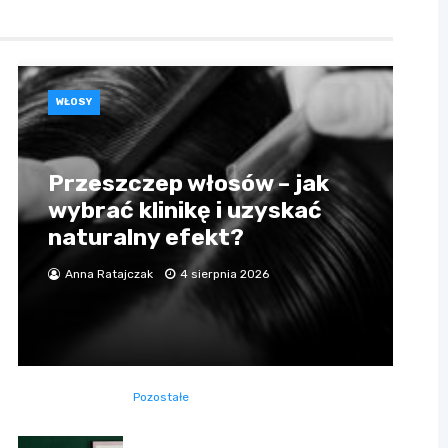
WŁOSY
Przeszczep włosów – jak
wybrać klinikę i uzyskać
naturalny efekt?
Anna Ratajczak
4 sierpnia 2026
Pozostałe