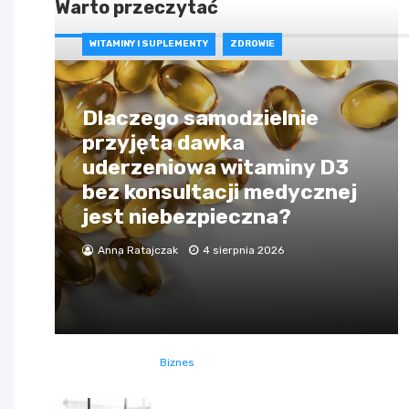
Warto przeczytać
WITAMINY I SUPLEMENTY
ZDROWIE
Dlaczego samodzielnie
przyjęta dawka
uderzeniowa witaminy D3
bez konsultacji medycznej
jest niebezpieczna?
Anna Ratajczak
4 sierpnia 2026
Biznes