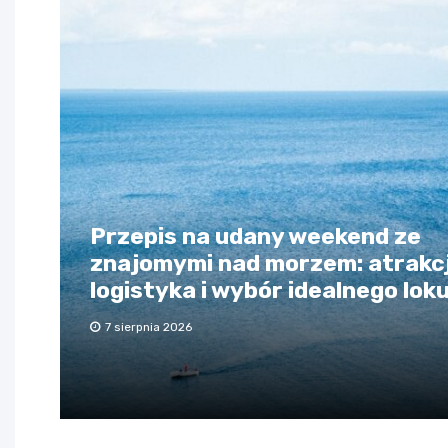
Przepis na udany weekend ze
znajomymi nad morzem: atrakcj
logistyka i wybór idealnego lok
7 sierpnia 2026