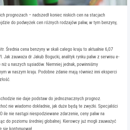
ich prognozach – nadszedł koniec niskich cen na stacjach
jdzie do podwyżek cen różnych rodzajów paliw, w tym benzyny,
tr. Średnia cena benzyny w skali całego kraju to aktualnie 6,07
. Jak zauważa dr Jakub Bogucki, analityk rynku paliw z serwisu e-
 niż u naszych sąsiadów. Niemniej jednak, powinniśmy
nym w naszym kraju. Podobne zdanie mają również inni eksperci
złość.
Wschodzie nie daje podstaw do jednoznacznych prognoz.
 choć nie wiadomo dokładnie, jak duże będą te zwyżki. Specjaliści
 ile nie nastąpi niespodziewane zdarzenie, ceny paliw na
ążąc do poziomu średniej globalnej. Kierowcy już mogli zauważyć
e się kontynuował.