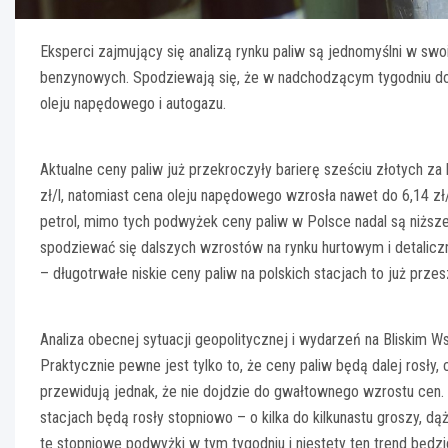
Eksperci zajmujący się analizą rynku paliw są jednomyślni w swo
benzynowych. Spodziewają się, że w nadchodzącym tygodniu do
oleju napędowego i autogazu.
Aktualne ceny paliw już przekroczyły barierę sześciu złotych za li
zł/l, natomiast cena oleju napędowego wzrosła nawet do 6,14 zł/l
petrol, mimo tych podwyżek ceny paliw w Polsce nadal są niższe
spodziewać się dalszych wzrostów na rynku hurtowym i detalicz
– długotrwałe niskie ceny paliw na polskich stacjach to już przes
Analiza obecnej sytuacji geopolitycznej i wydarzeń na Bliskim 
Praktycznie pewne jest tylko to, że ceny paliw będą dalej rosły,
przewidują jednak, że nie dojdzie do gwałtownego wzrostu cen. O
stacjach będą rosły stopniowo – o kilka do kilkunastu groszy, d
te stopniowe podwyżki w tym tygodniu i niestety ten trend będzi