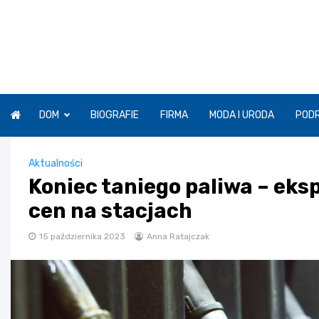
Skip
to
content
DOM
BIOGRAFIE
FIRMA
MODA I URODA
POD
Aktualności
Koniec taniego paliwa – eks
cen na stacjach
15 października 2023
Anna Ratajczak