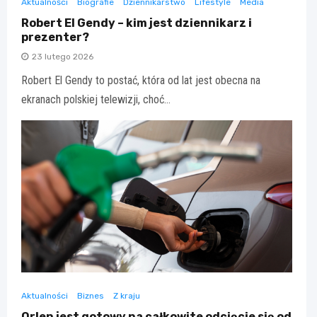
Aktualności
Biografie
Dziennikarstwo
Lifestyle
Media
Robert El Gendy – kim jest dziennikarz i
prezenter?
23 lutego 2026
Robert El Gendy to postać, która od lat jest obecna na
ekranach polskiej telewizji, choć…
Aktualności
Biznes
Z kraju
Orlen jest gotowy na całkowite odcięcie się od