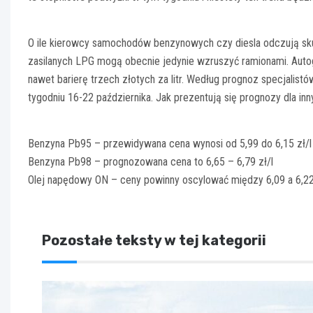
O ile kierowcy samochodów benzynowych czy diesla odczują skutk
zasilanych LPG mogą obecnie jedynie wzruszyć ramionami. Aut
nawet barierę trzech złotych za litr. Według prognoz specjalistó
tygodniu 16-22 października. Jak prezentują się prognozy dla inn
Benzyna Pb95 – przewidywana cena wynosi od 5,99 do 6,15 zł/l
Benzyna Pb98 – prognozowana cena to 6,65 – 6,79 zł/l
Olej napędowy ON – ceny powinny oscylować między 6,09 a 6,22
Pozostałe teksty w tej kategorii