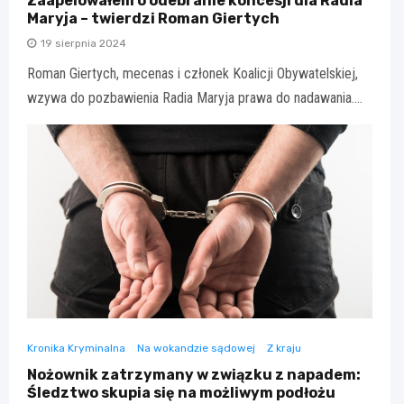
Zaapelowałem o odebranie koncesji dla Radia
Maryja – twierdzi Roman Giertych
19 sierpnia 2024
Roman Giertych, mecenas i członek Koalicji Obywatelskiej,
wzywa do pozbawienia Radia Maryja prawa do nadawania.…
Kronika Kryminalna
Na wokandzie sądowej
Z kraju
Nożownik zatrzymany w związku z napadem:
Śledztwo skupia się na możliwym podłożu