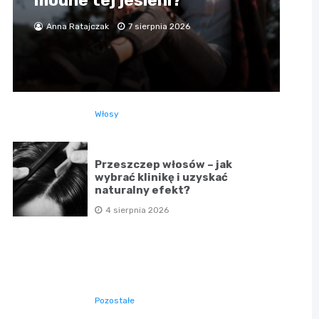
modne tej jesieni?
Anna Ratajczak
7 sierpnia 2026
Włosy
Przeszczep włosów – jak
wybrać klinikę i uzyskać
naturalny efekt?
4 sierpnia 2026
Pozostałe