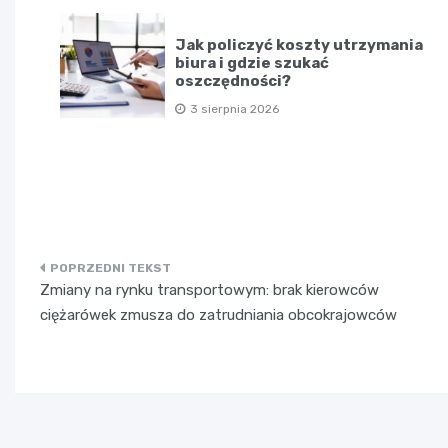
Jak policzyć koszty utrzymania
biura i gdzie szukać
oszczędności?
3 sierpnia 2026
Nawigacja
Zmiany na rynku transportowym: brak kierowców
wpisu
ciężarówek zmusza do zatrudniania obcokrajowców