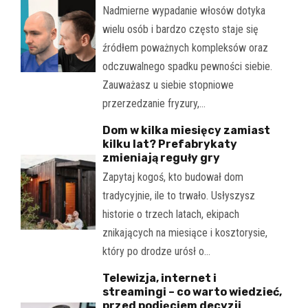
Nadmierne wypadanie włosów dotyka
wielu osób i bardzo często staje się
źródłem poważnych kompleksów oraz
odczuwalnego spadku pewności siebie.
Zauważasz u siebie stopniowe
przerzedzanie fryzury,…
Dom w kilka miesięcy zamiast
kilku lat? Prefabrykaty
zmieniają reguły gry
Zapytaj kogoś, kto budował dom
tradycyjnie, ile to trwało. Usłyszysz
historie o trzech latach, ekipach
znikających na miesiące i kosztorysie,
który po drodze urósł o…
Telewizja, internet i
streamingi – co warto wiedzieć,
przed podjęciem decyzji