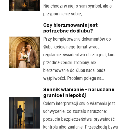
Nie chodzi w niej o sam symbol, ale o
przypomnienie sobie,…
Czy bierzmowanie jest
potrzebne do ślubu?
Przy kompletowaniu dokumentów do
ślubu kościelnego temat wraca
regularnie: świadectwo chrztu jest, kurs
przedmałżeński zrobiony, ale
bierzmowanie do ślubu nadal budzi
wątpliwości. Problem polega na…
Sennik włamanie – naruszone
granice i niepokój
Celem interpretacji snu o włamaniu jest
uchwycenie, co zostało naruszone:
poczucie bezpieczeństwa, prywatność,
kontrola albo zaufanie. Przeszkodą bywa