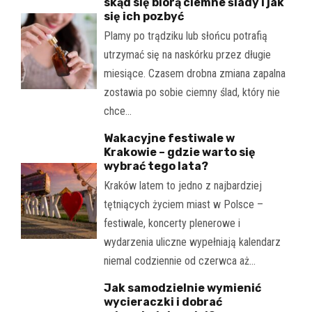
skąd się biorą ciemne ślady i jak
się ich pozbyć
Plamy po trądziku lub słońcu potrafią
utrzymać się na naskórku przez długie
miesiące. Czasem drobna zmiana zapalna
zostawia po sobie ciemny ślad, który nie
chce…
Wakacyjne festiwale w
Krakowie – gdzie warto się
wybrać tego lata?
Kraków latem to jedno z najbardziej
tętniących życiem miast w Polsce –
festiwale, koncerty plenerowe i
wydarzenia uliczne wypełniają kalendarz
niemal codziennie od czerwca aż…
Jak samodzielnie wymienić
wycieraczki i dobrać