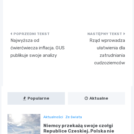
Nawigacja
Najwyższa od
Rząd wprowadza
wpisu
ćwierćwiecza inflacja. GUS
ułatwienia dla
publikuje swoje analizy
zatrudniania
cudzoziemców
Popularne
Aktualne
Aktualności
Ze świata
Niemcy przekażą swoje czołgi
Republice Czeskiej. Polska nie