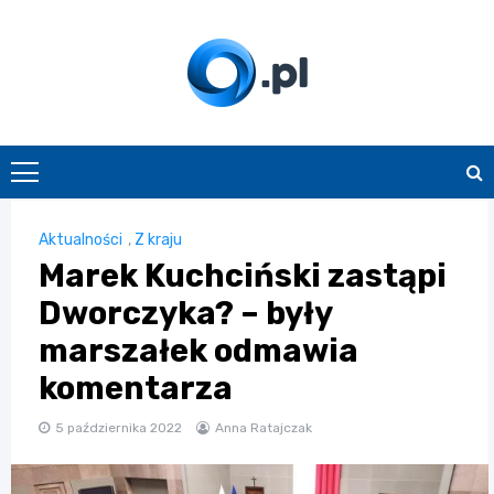
Skip
to
content
O.pl
Aktualności
,
Z kraju
Marek Kuchciński zastąpi
Dworczyka? – były
marszałek odmawia
komentarza
5 października 2022
Anna Ratajczak