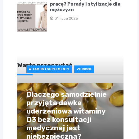
pracę? Porady i stylizacje dla
mężczyzn
31 lipca 2026
Warto przeczytać
WITAMINY I SUPLEMENTY
ZDROWIE
Dlaczego samodzielnie
przyjęta dawka
uderzeniowa witaminy
D3 bez konsultacji
medycznej jest
niebezpieczna?