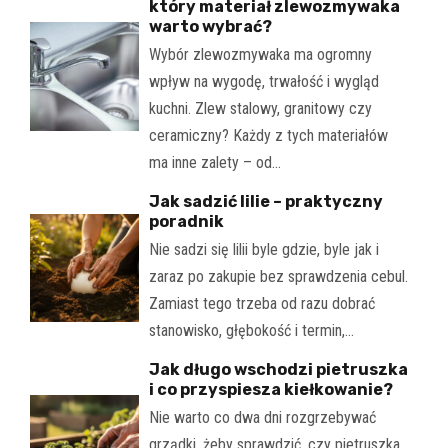
który materiał zlewozmywaka
warto wybrać?
Wybór zlewozmywaka ma ogromny
wpływ na wygodę, trwałość i wygląd
kuchni. Zlew stalowy, granitowy czy
ceramiczny? Każdy z tych materiałów
ma inne zalety – od…
Jak sadzić lilie – praktyczny
poradnik
Nie sadzi się lilii byle gdzie, byle jak i
zaraz po zakupie bez sprawdzenia cebul.
Zamiast tego trzeba od razu dobrać
stanowisko, głębokość i termin,…
Jak długo wschodzi pietruszka
i co przyspiesza kiełkowanie?
Nie warto co dwa dni rozgrzebywać
grządki, żeby sprawdzić, czy pietruszka