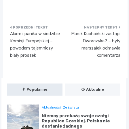
Nawigacja
Alarm i panika w siedzibie
Marek Kuchciński zastąpi
wpisu
Komisji Europejskiej –
Dworczyka? – były
powodem tajemniczy
marszałek odmawia
biały proszek
komentarza
Popularne
Aktualne
Aktualności
Ze świata
Niemcy przekażą swoje czołgi
Republice Czeskiej. Polska nie
dostanie żadnego