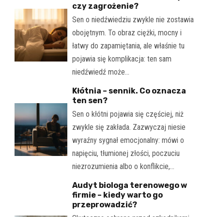
czy zagrożenie?
Sen o niedźwiedziu zwykle nie zostawia
obojętnym. To obraz ciężki, mocny i
łatwy do zapamiętania, ale właśnie tu
pojawia się komplikacja: ten sam
niedźwiedź może…
Kłótnia – sennik. Co oznacza
ten sen?
Sen o kłótni pojawia się częściej, niż
zwykle się zakłada. Zazwyczaj niesie
wyraźny sygnał emocjonalny: mówi o
napięciu, tłumionej złości, poczuciu
niezrozumienia albo o konflikcie,…
Audyt biologa terenowego w
firmie – kiedy warto go
przeprowadzić?