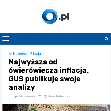
Skip
to
content
O.pl
Aktualności
,
Z kraju
Najwyższa od
ćwierćwiecza inflacja.
GUS publikuje swoje
analizy
5 października 2022
Anna Ratajczak