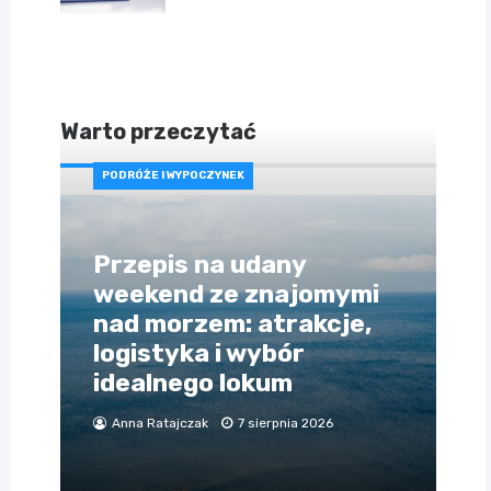
Warto przeczytać
PODRÓŻE I WYPOCZYNEK
Przepis na udany
weekend ze znajomymi
nad morzem: atrakcje,
logistyka i wybór
idealnego lokum
Anna Ratajczak
7 sierpnia 2026