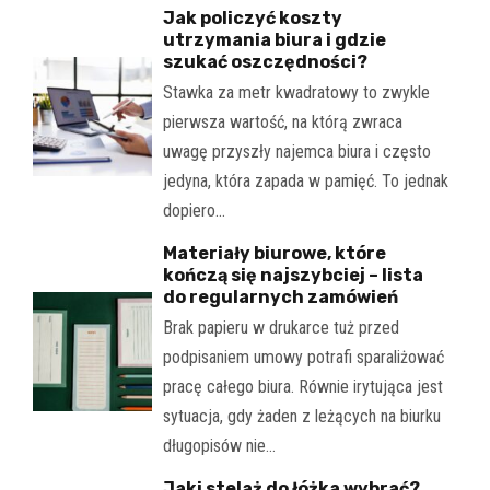
Jak policzyć koszty
utrzymania biura i gdzie
szukać oszczędności?
Stawka za metr kwadratowy to zwykle
pierwsza wartość, na którą zwraca
uwagę przyszły najemca biura i często
jedyna, która zapada w pamięć. To jednak
dopiero…
Materiały biurowe, które
kończą się najszybciej – lista
do regularnych zamówień
Brak papieru w drukarce tuż przed
podpisaniem umowy potrafi sparaliżować
pracę całego biura. Równie irytująca jest
sytuacja, gdy żaden z leżących na biurku
długopisów nie…
Jaki stelaż do łóżka wybrać?