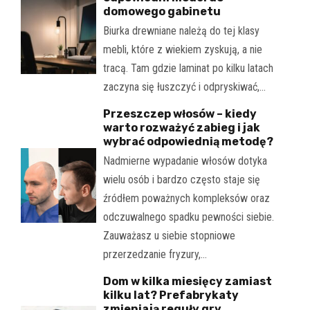
domowego gabinetu
Biurka drewniane należą do tej klasy
mebli, które z wiekiem zyskują, a nie
tracą. Tam gdzie laminat po kilku latach
zaczyna się łuszczyć i odpryskiwać,…
Przeszczep włosów – kiedy
warto rozważyć zabieg i jak
wybrać odpowiednią metodę?
Nadmierne wypadanie włosów dotyka
wielu osób i bardzo często staje się
źródłem poważnych kompleksów oraz
odczuwalnego spadku pewności siebie.
Zauważasz u siebie stopniowe
przerzedzanie fryzury,…
Dom w kilka miesięcy zamiast
kilku lat? Prefabrykaty
zmieniają reguły gry