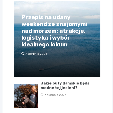
Przepis na udany
weekend ze znajomymi
nad morzem: atrakcje,
logistyka i wybór
idealnego lokum
7 sierpnia 2026
Jakie buty damskie będą
modne tej jesieni?
7 sierpnia 2026