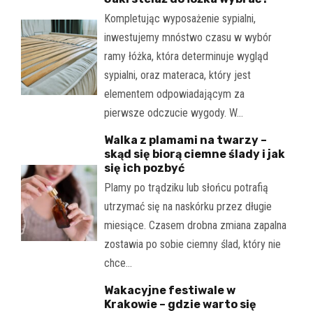
Kompletując wyposażenie sypialni,
inwestujemy mnóstwo czasu w wybór
ramy łóżka, która determinuje wygląd
sypialni, oraz materaca, który jest
elementem odpowiadającym za
pierwsze odczucie wygody. W…
Walka z plamami na twarzy –
skąd się biorą ciemne ślady i jak
się ich pozbyć
Plamy po trądziku lub słońcu potrafią
utrzymać się na naskórku przez długie
miesiące. Czasem drobna zmiana zapalna
zostawia po sobie ciemny ślad, który nie
chce…
Wakacyjne festiwale w
Krakowie – gdzie warto się