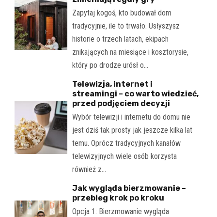
Zapytaj kogoś, kto budował dom
tradycyjnie, ile to trwało. Usłyszysz
historie o trzech latach, ekipach
znikających na miesiące i kosztorysie,
który po drodze urósł o…
Telewizja, internet i
streamingi – co warto wiedzieć,
przed podjęciem decyzji
Wybór telewizji i internetu do domu nie
jest dziś tak prosty jak jeszcze kilka lat
temu. Oprócz tradycyjnych kanałów
telewizyjnych wiele osób korzysta
również z…
Jak wygląda bierzmowanie –
przebieg krok po kroku
Opcja 1: Bierzmowanie wygląda