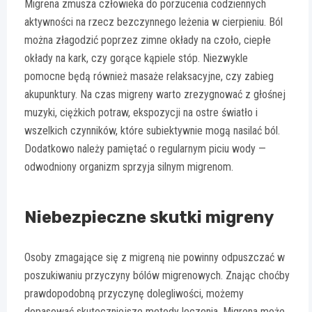
Migrena zmusza człowieka do porzucenia codziennych
aktywności na rzecz bezczynnego leżenia w cierpieniu. Ból
można złagodzić poprzez zimne okłady na czoło, ciepłe
okłady na kark, czy gorące kąpiele stóp. Niezwykle
pomocne będą również masaże relaksacyjne, czy zabieg
akupunktury. Na czas migreny warto zrezygnować z głośnej
muzyki, ciężkich potraw, ekspozycji na ostre światło i
wszelkich czynników, które subiektywnie mogą nasilać ból.
Dodatkowo należy pamiętać o regularnym piciu wody —
odwodniony organizm sprzyja silnym migrenom.
Niebezpieczne skutki migreny
Osoby zmagające się z migreną nie powinny odpuszczać w
poszukiwaniu przyczyny bólów migrenowych. Znając choćby
prawdopodobną przyczynę dolegliwości, możemy
dopasować skuteczniejsze metody leczenia. Migrena może