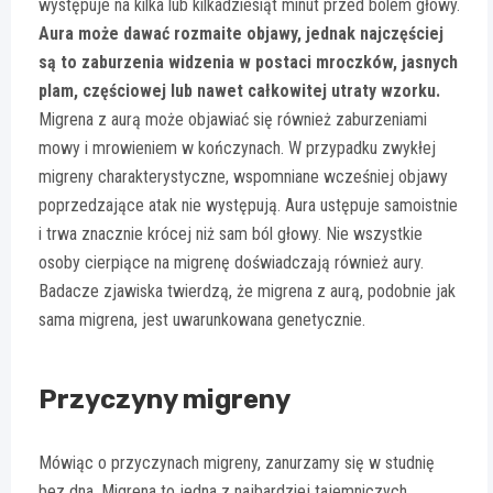
występuje na kilka lub kilkadziesiąt minut przed bólem głowy.
Aura może dawać rozmaite objawy, jednak najczęściej
są to zaburzenia widzenia w postaci mroczków, jasnych
plam, częściowej lub nawet całkowitej utraty wzorku.
Migrena z aurą może objawiać się również zaburzeniami
mowy i mrowieniem w kończynach. W przypadku zwykłej
migreny charakterystyczne, wspomniane wcześniej objawy
poprzedzające atak nie występują. Aura ustępuje samoistnie
i trwa znacznie krócej niż sam ból głowy. Nie wszystkie
osoby cierpiące na migrenę doświadczają również aury.
Badacze zjawiska twierdzą, że migrena z aurą, podobnie jak
sama migrena, jest uwarunkowana genetycznie.
Przyczyny migreny
Mówiąc o przyczynach migreny, zanurzamy się w studnię
bez dna. Migrena to jedna z najbardziej tajemniczych