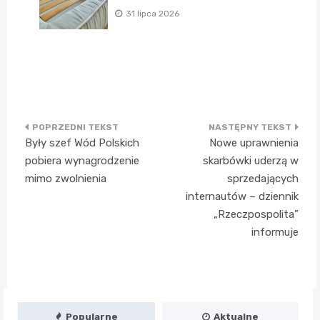
31 lipca 2026
Nawigacja
Były szef Wód Polskich
Nowe uprawnienia
wpisu
pobiera wynagrodzenie
skarbówki uderzą w
mimo zwolnienia
sprzedających
internautów – dziennik
„Rzeczpospolita”
informuje
Popularne
Aktualne