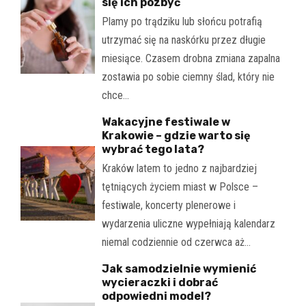
się ich pozbyć
Plamy po trądziku lub słońcu potrafią
utrzymać się na naskórku przez długie
miesiące. Czasem drobna zmiana zapalna
zostawia po sobie ciemny ślad, który nie
chce…
Wakacyjne festiwale w
Krakowie – gdzie warto się
wybrać tego lata?
Kraków latem to jedno z najbardziej
tętniących życiem miast w Polsce –
festiwale, koncerty plenerowe i
wydarzenia uliczne wypełniają kalendarz
niemal codziennie od czerwca aż…
Jak samodzielnie wymienić
wycieraczki i dobrać
odpowiedni model?