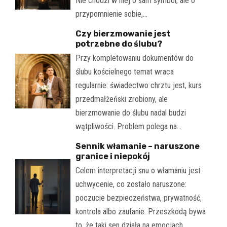
Nie chodzi w niej o sam symbol, ale o
przypomnienie sobie,…
Czy bierzmowanie jest
potrzebne do ślubu?
Przy kompletowaniu dokumentów do
ślubu kościelnego temat wraca
regularnie: świadectwo chrztu jest, kurs
przedmałżeński zrobiony, ale
bierzmowanie do ślubu nadal budzi
wątpliwości. Problem polega na…
Sennik włamanie – naruszone
granice i niepokój
Celem interpretacji snu o włamaniu jest
uchwycenie, co zostało naruszone:
poczucie bezpieczeństwa, prywatność,
kontrola albo zaufanie. Przeszkodą bywa
to, że taki sen działa na emocjach…