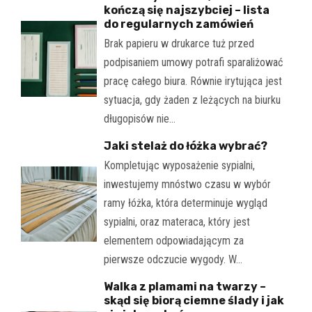
kończą się najszybciej – lista
do regularnych zamówień
Brak papieru w drukarce tuż przed
podpisaniem umowy potrafi sparaliżować
pracę całego biura. Równie irytująca jest
sytuacja, gdy żaden z leżących na biurku
długopisów nie…
Jaki stelaż do łóżka wybrać?
Kompletując wyposażenie sypialni,
inwestujemy mnóstwo czasu w wybór
ramy łóżka, która determinuje wygląd
sypialni, oraz materaca, który jest
elementem odpowiadającym za
pierwsze odczucie wygody. W…
Walka z plamami na twarzy –
skąd się biorą ciemne ślady i jak