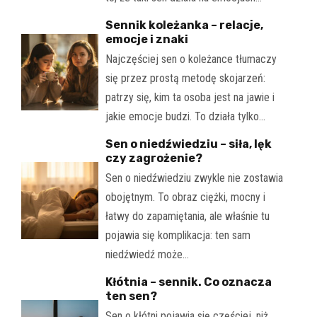
Sennik koleżanka – relacje,
emocje i znaki
Najczęściej sen o koleżance tłumaczy
się przez prostą metodę skojarzeń:
patrzy się, kim ta osoba jest na jawie i
jakie emocje budzi. To działa tylko…
Sen o niedźwiedziu – siła, lęk
czy zagrożenie?
Sen o niedźwiedziu zwykle nie zostawia
obojętnym. To obraz ciężki, mocny i
łatwy do zapamiętania, ale właśnie tu
pojawia się komplikacja: ten sam
niedźwiedź może…
Kłótnia – sennik. Co oznacza
ten sen?
Sen o kłótni pojawia się częściej, niż