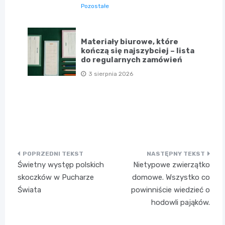
Pozostałe
Materiały biurowe, które
kończą się najszybciej – lista
do regularnych zamówień
3 sierpnia 2026
Nawigacja
Świetny występ polskich
Nietypowe zwierzątko
wpisu
skoczków w Pucharze
domowe. Wszystko co
Świata
powinniście wiedzieć o
hodowli pająków.