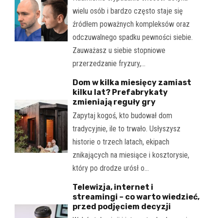
wielu osób i bardzo często staje się
źródłem poważnych kompleksów oraz
odczuwalnego spadku pewności siebie.
Zauważasz u siebie stopniowe
przerzedzanie fryzury,…
Dom w kilka miesięcy zamiast
kilku lat? Prefabrykaty
zmieniają reguły gry
Zapytaj kogoś, kto budował dom
tradycyjnie, ile to trwało. Usłyszysz
historie o trzech latach, ekipach
znikających na miesiące i kosztorysie,
który po drodze urósł o…
Telewizja, internet i
streamingi – co warto wiedzieć,
przed podjęciem decyzji