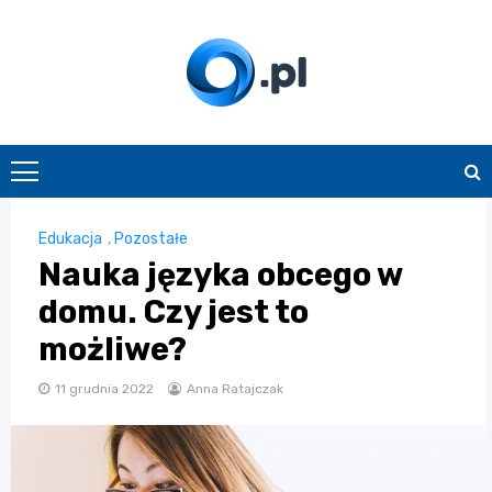
Skip
to
content
O.pl
Edukacja
,
Pozostałe
Nauka języka obcego w
domu. Czy jest to
możliwe?
11 grudnia 2022
Anna Ratajczak