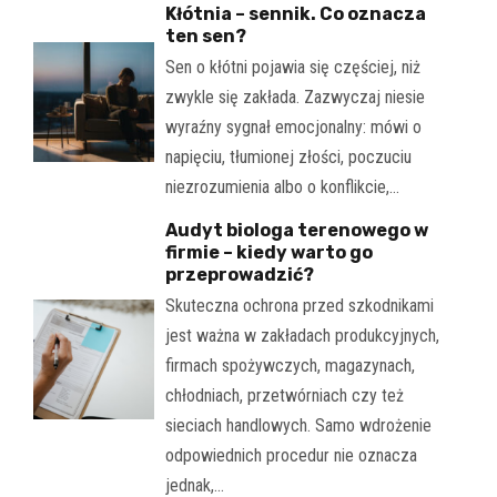
Kłótnia – sennik. Co oznacza
ten sen?
Sen o kłótni pojawia się częściej, niż
zwykle się zakłada. Zazwyczaj niesie
wyraźny sygnał emocjonalny: mówi o
napięciu, tłumionej złości, poczuciu
niezrozumienia albo o konflikcie,…
Audyt biologa terenowego w
firmie – kiedy warto go
przeprowadzić?
Skuteczna ochrona przed szkodnikami
jest ważna w zakładach produkcyjnych,
firmach spożywczych, magazynach,
chłodniach, przetwórniach czy też
sieciach handlowych. Samo wdrożenie
odpowiednich procedur nie oznacza
jednak,…