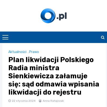
Skip
to
content
O.pl
Aktualności
,
Prawo
Plan likwidacji Polskiego
Radia ministra
Sienkiewicza załamuje
się: sąd odmawia wpisania
likwidacji do rejestru
22 stycznia 2024
Anna Ratajczak