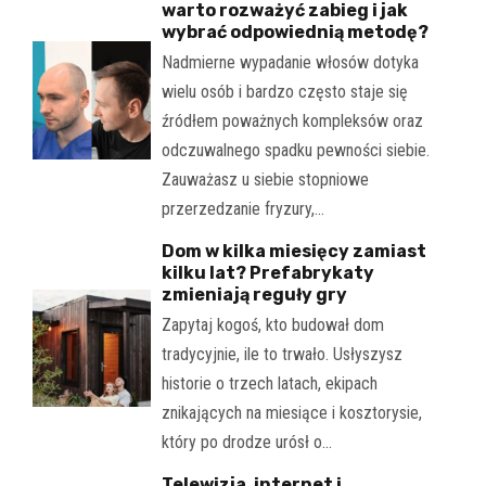
warto rozważyć zabieg i jak
wybrać odpowiednią metodę?
Nadmierne wypadanie włosów dotyka
wielu osób i bardzo często staje się
źródłem poważnych kompleksów oraz
odczuwalnego spadku pewności siebie.
Zauważasz u siebie stopniowe
przerzedzanie fryzury,…
Dom w kilka miesięcy zamiast
kilku lat? Prefabrykaty
zmieniają reguły gry
Zapytaj kogoś, kto budował dom
tradycyjnie, ile to trwało. Usłyszysz
historie o trzech latach, ekipach
znikających na miesiące i kosztorysie,
który po drodze urósł o…
Telewizja, internet i