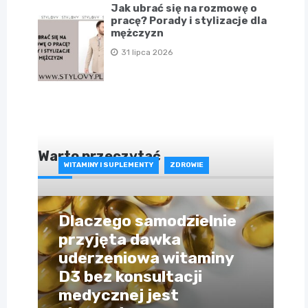
Jak ubrać się na rozmowę o
pracę? Porady i stylizacje dla
mężczyzn
31 lipca 2026
Warto przeczytać
WITAMINY I SUPLEMENTY
ZDROWIE
Dlaczego samodzielnie
przyjęta dawka
uderzeniowa witaminy
D3 bez konsultacji
medycznej jest