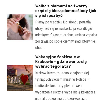
Walka z plamami na twarzy –
skąd się biorą ciemne ślady i jak
się ich pozbyć
Plamy po trądziku lub słońcu potrafią
utrzymać się na naskórku przez długie
miesiące. Czasem drobna zmiana zapalna
zostawia po sobie ciemny ślad, który nie
chce…
Wakacyjne festiwale w
Krakowie – gdzie warto się
wybrać tego lata?
Kraków latem to jedno z najbardziej
tętniących życiem miast w Polsce –
festiwale, koncerty plenerowe i
wydarzenia uliczne wypełniają kalendarz
niemal codziennie od czerwca aż…