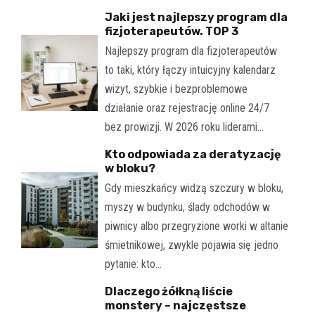
Jaki jest najlepszy program dla
fizjoterapeutów. TOP 3
Najlepszy program dla fizjoterapeutów
to taki, który łączy intuicyjny kalendarz
wizyt, szybkie i bezproblemowe
działanie oraz rejestrację online 24/7
bez prowizji. W 2026 roku liderami…
Kto odpowiada za deratyzację
w bloku?
Gdy mieszkańcy widzą szczury w bloku,
myszy w budynku, ślady odchodów w
piwnicy albo przegryzione worki w altanie
śmietnikowej, zwykle pojawia się jedno
pytanie: kto…
Dlaczego żółkną liście
monstery – najczęstsze