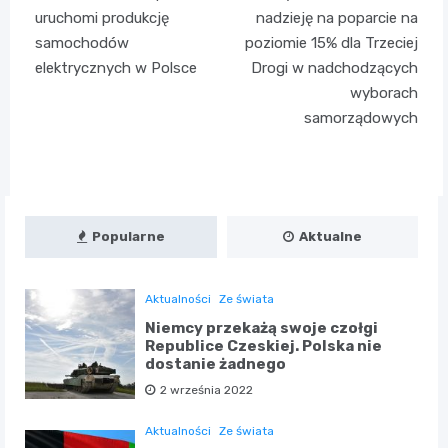
wpisu
uruchomi produkcję
nadzieję na poparcie na
samochodów
poziomie 15% dla Trzeciej
elektrycznych w Polsce
Drogi w nadchodzących
wyborach
samorządowych
Popularne
Aktualne
Aktualności
Ze świata
Niemcy przekażą swoje czołgi
Republice Czeskiej. Polska nie
dostanie żadnego
2 września 2022
Aktualności
Ze świata