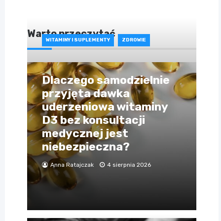
Warto przeczytać
WITAMINY I SUPLEMENTY
ZDROWIE
Dlaczego samodzielnie
przyjęta dawka
uderzeniowa witaminy
D3 bez konsultacji
medycznej jest
niebezpieczna?
Anna Ratajczak
4 sierpnia 2026