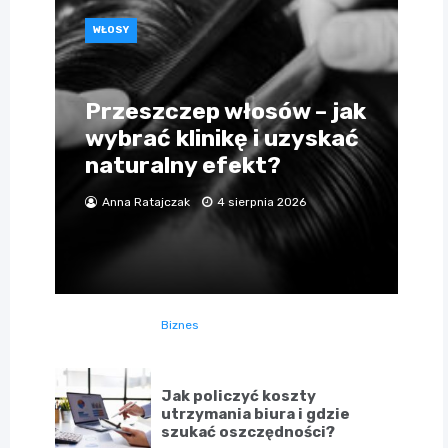
WŁOSY
Przeszczep włosów – jak
wybrać klinikę i uzyskać
naturalny efekt?
Anna Ratajczak
4 sierpnia 2026
Biznes
Jak policzyć koszty
utrzymania biura i gdzie
szukać oszczędności?