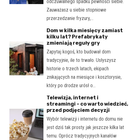
odczuwalnego spadku pewności siebie.
Zauważasz u siebie stopniowe
przerzedzanie fryzury,…
Dom w kilka miesięcy zamiast
kilku lat? Prefabrykaty
zmieniają reguły gry
Zapytaj kogoś, kto budował dom
tradycyjnie, ile to trwało. Usłyszysz
historie o trzech latach, ekipach
znikających na miesiące i kosztorysie,
który po drodze urósł o…
Telewizja, internet i
streamingi – co warto wiedzieć,
przed podjęciem decyzji
Wybór telewizji i internetu do domu nie
jest dziś tak prosty jak jeszcze kilka lat
temu. Oprócz tradycyjnych kanałów