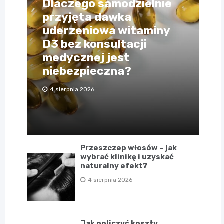
Dlaczego samodzielnie
przyjęta dawka
uderzeniowa witaminy
D3 bez konsultacji
medycznej jest
niebezpieczna?
4 sierpnia 2026
Przeszczep włosów – jak
wybrać klinikę i uzyskać
naturalny efekt?
4 sierpnia 2026
Jak policzyć koszty