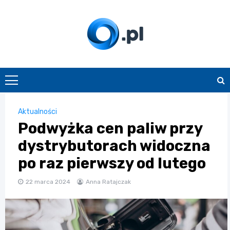
Skip
to
content
O.pl
Aktualności
Podwyżka cen paliw przy
dystrybutorach widoczna
po raz pierwszy od lutego
22 marca 2024
Anna Ratajczak