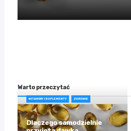
Warto przeczytać
WITAMINY I SUPLEMENTY
ZDROWIE
Dlaczego samodzielnie
przyjęta dawka