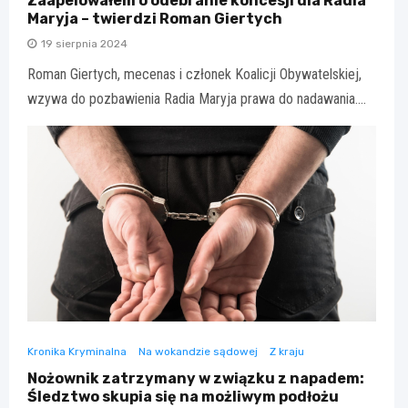
Zaapelowałem o odebranie koncesji dla Radia
Maryja – twierdzi Roman Giertych
19 sierpnia 2024
Roman Giertych, mecenas i członek Koalicji Obywatelskiej,
wzywa do pozbawienia Radia Maryja prawa do nadawania.…
Kronika Kryminalna
Na wokandzie sądowej
Z kraju
Nożownik zatrzymany w związku z napadem:
Śledztwo skupia się na możliwym podłożu