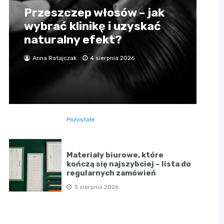
Przeszczep włosów – jak
wybrać klinikę i uzyskać
naturalny efekt?
Anna Ratajczak
4 sierpnia 2026
Pozostałe
Materiały biurowe, które
kończą się najszybciej – lista do
regularnych zamówień
3 sierpnia 2026