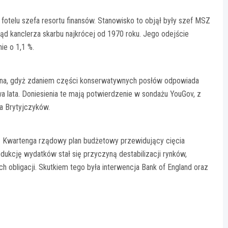
fotelu szefa resortu finansów. Stanowisko to objął były szef MSZ
 kanclerza skarbu najkrócej od 1970 roku. Jego odejście
ie o 1,1 %.
żona, gdyż zdaniem części konserwatywnych posłów odpowiada
wa lata. Doniesienia te mają potwierdzenie w sondażu YouGov, z
wa Brytyjczyków.
z Kwartenga rządowy plan budżetowy przewidujący cięcia
ukcję wydatków stał się przyczyną destabilizacji rynków,
 obligacji. Skutkiem tego była interwencja Bank of England oraz