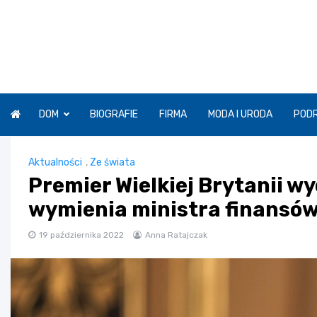
Skip
to
content
DOM
BIOGRAFIE
FIRMA
MODA I URODA
POD
Aktualności
,
Ze świata
Premier Wielkiej Brytanii wy
wymienia ministra finansó
19 października 2022
Anna Ratajczak