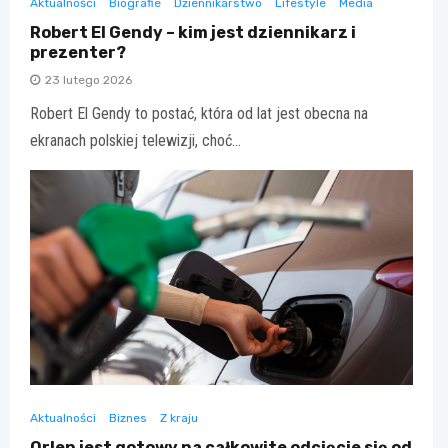
Aktualności
Biografie
Dziennikarstwo
Lifestyle
Media
Robert El Gendy – kim jest dziennikarz i
prezenter?
23 lutego 2026
Robert El Gendy to postać, która od lat jest obecna na
ekranach polskiej telewizji, choć…
Aktualności
Biznes
Z kraju
Orlen jest gotowy na całkowite odcięcie się od