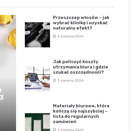
Przeszczep włosów – jak
wybrać klinikę i uzyskać
naturalny efekt?
4 sierpnia 2026
Jak policzyć koszty
utrzymania biura i gdzie
szukać oszczędności?
3 sierpnia 2026
a
D3
Materiały biurowe, które
kończą się najszybciej –
lista do regularnych
zamówień
3 sierpnia 2026