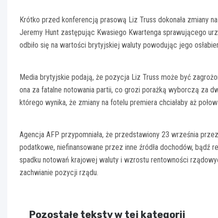
Krótko przed konferencją prasową Liz Truss dokonała zmiany na 
Jeremy Hunt zastępując Kwasiego Kwartenga sprawującego urząd
odbiło się na wartości brytyjskiej waluty powodując jego osłabien
Media brytyjskie podają, że pozycja Liz Truss może być zagro
ona za fatalne notowania partii, co grozi porażką wyborczą za d
którego wynika, że zmiany na fotelu premiera chciałaby aż poło
Agencja AFP przypomniała, że przedstawiony 23 września prze
podatkowe, niefinansowane przez inne źródła dochodów, bądź red
spadku notowań krajowej waluty i wzrostu rentowności rządowych
zachwianie pozycji rządu.
Pozostałe teksty w tej kategorii