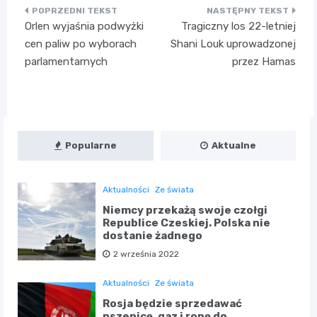
Nawigacja
Orlen wyjaśnia podwyżki
Tragiczny los 22-letniej
wpisu
cen paliw po wyborach
Shani Louk uprowadzonej
parlamentarnych
przez Hamas
Popularne
Aktualne
Aktualności
Ze świata
Niemcy przekażą swoje czołgi
Republice Czeskiej. Polska nie
dostanie żadnego
2 września 2022
Aktualności
Ze świata
Rosja będzie sprzedawać
pszenicę, gaz i ropę do