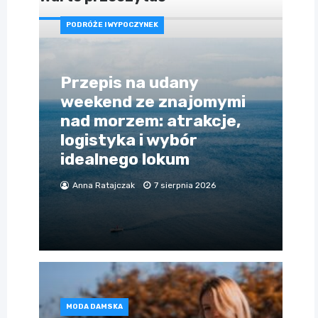
PODRÓŻE I WYPOCZYNEK
Przepis na udany
weekend ze znajomymi
nad morzem: atrakcje,
logistyka i wybór
idealnego lokum
Anna Ratajczak
7 sierpnia 2026
MODA DAMSKA