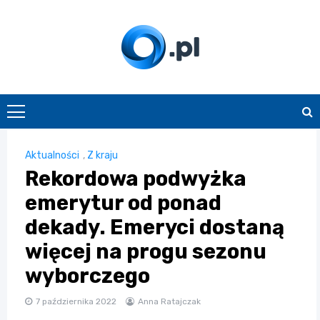
Skip
to
content
O.pl
Aktualności
,
Z kraju
Rekordowa podwyżka
emerytur od ponad
dekady. Emeryci dostaną
więcej na progu sezonu
wyborczego
7 października 2022
Anna Ratajczak