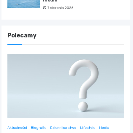
lokum
7 sierpnia 2026
Polecamy
Aktualności
Biografie
Dziennikarstwo
Lifestyle
Media