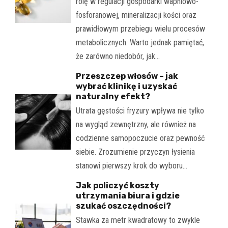
rolę w regulacji gospodarki wapniowo-
fosforanowej, mineralizacji kości oraz
prawidłowym przebiegu wielu procesów
metabolicznych. Warto jednak pamiętać,
że zarówno niedobór, jak…
Przeszczep włosów – jak
wybrać klinikę i uzyskać
naturalny efekt?
Utrata gęstości fryzury wpływa nie tylko
na wygląd zewnętrzny, ale również na
codzienne samopoczucie oraz pewność
siebie. Zrozumienie przyczyn łysienia
stanowi pierwszy krok do wyboru…
Jak policzyć koszty
utrzymania biura i gdzie
szukać oszczędności?
Stawka za metr kwadratowy to zwykle