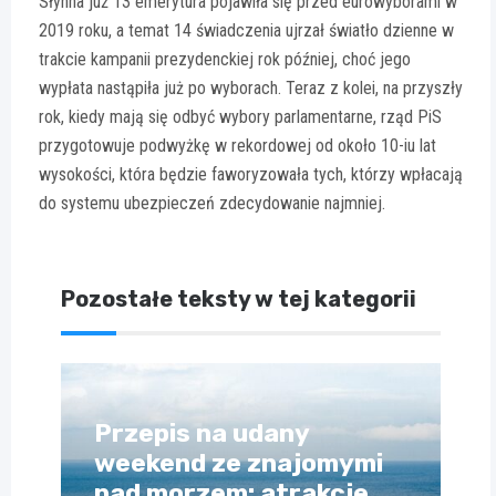
Słynna już 13 emerytura pojawiła się przed eurowyborami w
2019 roku, a temat 14 świadczenia ujrzał światło dzienne w
trakcie kampanii prezydenckiej rok później, choć jego
wypłata nastąpiła już po wyborach. Teraz z kolei, na przyszły
rok, kiedy mają się odbyć wybory parlamentarne, rząd PiS
przygotowuje podwyżkę w rekordowej od około 10-iu lat
wysokości, która będzie faworyzowała tych, którzy wpłacają
do systemu ubezpieczeń zdecydowanie najmniej.
Pozostałe teksty w tej kategorii
Przepis na udany
weekend ze znajomymi
nad morzem: atrakcje,