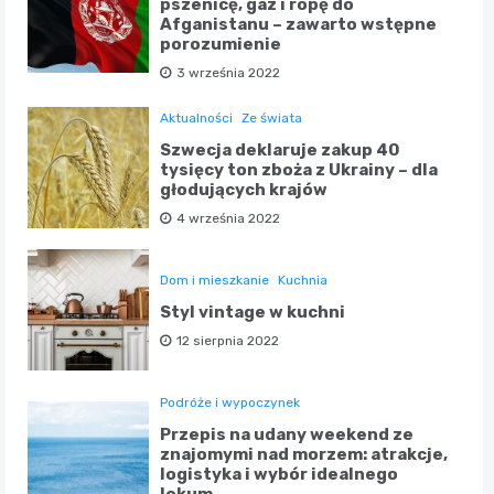
pszenicę, gaz i ropę do
Afganistanu – zawarto wstępne
porozumienie
3 września 2022
Aktualności
Ze świata
Szwecja deklaruje zakup 40
tysięcy ton zboża z Ukrainy – dla
głodujących krajów
4 września 2022
Dom i mieszkanie
Kuchnia
Styl vintage w kuchni
12 sierpnia 2022
Podróże i wypoczynek
Przepis na udany weekend ze
znajomymi nad morzem: atrakcje,
logistyka i wybór idealnego