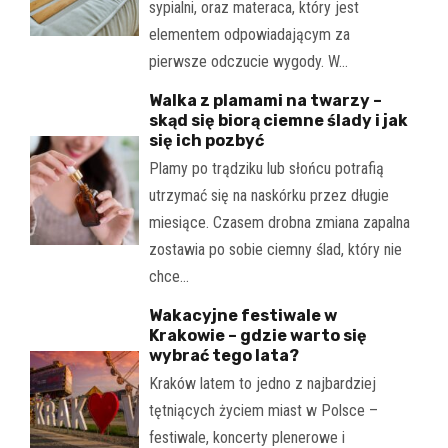
sypialni, oraz materaca, który jest
elementem odpowiadającym za
pierwsze odczucie wygody. W…
Walka z plamami na twarzy –
skąd się biorą ciemne ślady i jak
się ich pozbyć
Plamy po trądziku lub słońcu potrafią
utrzymać się na naskórku przez długie
miesiące. Czasem drobna zmiana zapalna
zostawia po sobie ciemny ślad, który nie
chce…
Wakacyjne festiwale w
Krakowie – gdzie warto się
wybrać tego lata?
Kraków latem to jedno z najbardziej
tętniących życiem miast w Polsce –
festiwale, koncerty plenerowe i