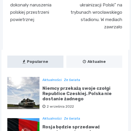
wpisu
dokonały naruszenia
ukrainizacji Polski” na
polskiej przestrzeni
trybunach wrocławskiego
powietrznej
stadionu. W mediach
zawrzało
Popularne
Aktualne
Aktualności
Ze świata
Niemcy przekażą swoje czołgi
Republice Czeskiej. Polska nie
dostanie żadnego
2 września 2022
Aktualności
Ze świata
Rosja będzie sprzedawać