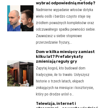
wybrać odpowiednią metodę?
Nadmierne wypadanie włosów dotyka
wielu osób i bardzo często staje się
źródłem poważnych kompleksów oraz
odczuwalnego spadku pewności siebie.
Zauważasz u siebie stopniowe
przerzedzanie fryzury,…
Dom w kilka miesięcy zamiast
kilku lat? Prefabrykaty
zmieniają reguły gry
Zapytaj kogoś, kto budował dom
tradycyjnie, ile to trwało. Usłyszysz
historie o trzech latach, ekipach
znikających na miesiące i kosztorysie,
który po drodze urósł o…
Telewizja, internet i