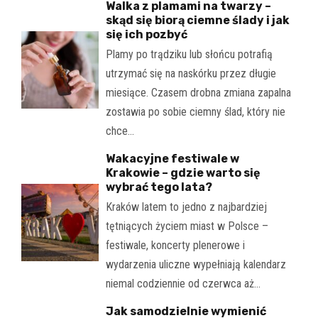
Walka z plamami na twarzy –
skąd się biorą ciemne ślady i jak
się ich pozbyć
Plamy po trądziku lub słońcu potrafią
utrzymać się na naskórku przez długie
miesiące. Czasem drobna zmiana zapalna
zostawia po sobie ciemny ślad, który nie
chce…
Wakacyjne festiwale w
Krakowie – gdzie warto się
wybrać tego lata?
Kraków latem to jedno z najbardziej
tętniących życiem miast w Polsce –
festiwale, koncerty plenerowe i
wydarzenia uliczne wypełniają kalendarz
niemal codziennie od czerwca aż…
Jak samodzielnie wymienić