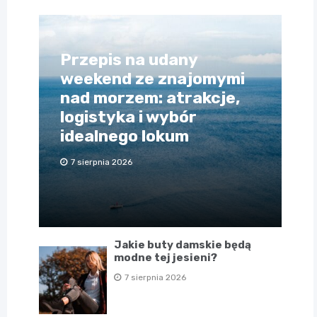
Przepis na udany
weekend ze znajomymi
nad morzem: atrakcje,
logistyka i wybór
idealnego lokum
7 sierpnia 2026
Jakie buty damskie będą
modne tej jesieni?
7 sierpnia 2026