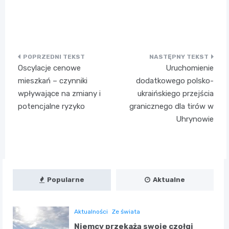
Nawigacja
Oscylacje cenowe
Uruchomienie
wpisu
mieszkań – czynniki
dodatkowego polsko-
wpływające na zmiany i
ukraińskiego przejścia
potencjalne ryzyko
granicznego dla tirów w
Uhrynowie
Popularne
Aktualne
Aktualności
Ze świata
Niemcy przekażą swoje czołgi