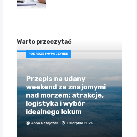
Warto przeczytać
PODRÓŻE I WYPOCZYNEK
Przepis na udany
weekend ze znajomymi
nad morzem: atrakcje,
logistyka i wybór
idealnego lokum
Anna Ratajczak
7 sierpnia 2026