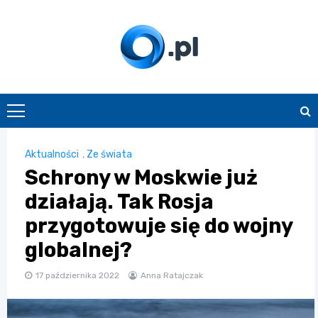
Skip
to
content
O.pl
Aktualności
,
Ze świata
Schrony w Moskwie już
działają. Tak Rosja
przygotowuje się do wojny
globalnej?
17 października 2022
Anna Ratajczak