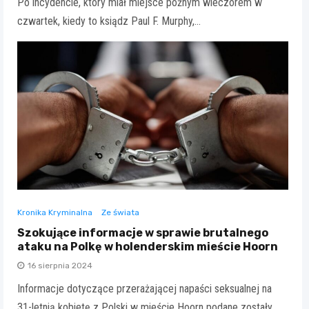
Po incydencie, który miał miejsce późnym wieczorem w
czwartek, kiedy to ksiądz Paul F. Murphy,…
Kronika Kryminalna
Ze świata
Szokujące informacje w sprawie brutalnego
ataku na Polkę w holenderskim mieście Hoorn
16 sierpnia 2024
Informacje dotyczące przerażającej napaści seksualnej na
31-letnią kobietę z Polski w mieście Hoorn podane zostały…