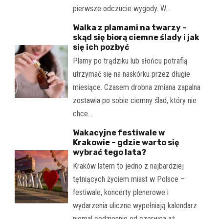
pierwsze odczucie wygody. W…
Walka z plamami na twarzy –
skąd się biorą ciemne ślady i jak
się ich pozbyć
Plamy po trądziku lub słońcu potrafią
utrzymać się na naskórku przez długie
miesiące. Czasem drobna zmiana zapalna
zostawia po sobie ciemny ślad, który nie
chce…
Wakacyjne festiwale w
Krakowie – gdzie warto się
wybrać tego lata?
Kraków latem to jedno z najbardziej
tętniących życiem miast w Polsce –
festiwale, koncerty plenerowe i
wydarzenia uliczne wypełniają kalendarz
niemal codziennie od czerwca aż…