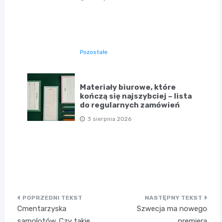
Pozostałe
Materiały biurowe, które
kończą się najszybciej – lista
do regularnych zamówień
3 sierpnia 2026
Nawigacja
Cmentarzyska
Szwecja ma nowego
wpisu
samolotów. Czy takie
premiera