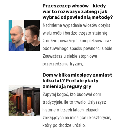
Przeszczep włosów – kiedy
warto rozważyć zabieg i jak
wybrać odpowiednią metodę?
Nadmierne wypadanie włosów dotyka
wielu osób i bardzo często staje się
źródłem poważnych kompleksów oraz
odczuwalnego spadku pewności siebie.
Zauważasz u siebie stopniowe
przerzedzanie fryzury,…
Dom w kilka miesięcy zamiast
kilku lat? Prefabrykaty
zmieniają reguły gry
Zapytaj kogoś, kto budował dom
tradycyjnie, ile to trwało. Usłyszysz
historie o trzech latach, ekipach
znikających na miesiące i kosztorysie,
który po drodze urósł o…