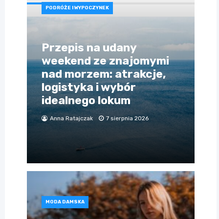
PODRÓŻE I WYPOCZYNEK
Przepis na udany
weekend ze znajomymi
nad morzem: atrakcje,
logistyka i wybór
idealnego lokum
Anna Ratajczak
7 sierpnia 2026
MODA DAMSKA