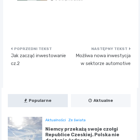
Nawigacja
Jak zacząć inwestowanie
Możliwa nowa inwestycja
wpisu
cz.2
w sektorze automotive
Popularne
Aktualne
Aktualności
Ze świata
Niemcy przekażą swoje czołgi
Republice Czeskiej. Polska nie