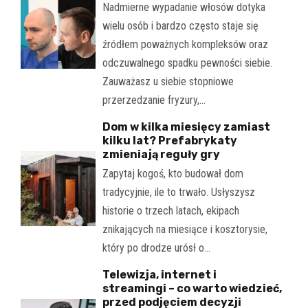
Nadmierne wypadanie włosów dotyka
wielu osób i bardzo często staje się
źródłem poważnych kompleksów oraz
odczuwalnego spadku pewności siebie.
Zauważasz u siebie stopniowe
przerzedzanie fryzury,…
Dom w kilka miesięcy zamiast
kilku lat? Prefabrykaty
zmieniają reguły gry
Zapytaj kogoś, kto budował dom
tradycyjnie, ile to trwało. Usłyszysz
historie o trzech latach, ekipach
znikających na miesiące i kosztorysie,
który po drodze urósł o…
Telewizja, internet i
streamingi – co warto wiedzieć,
przed podjęciem decyzji