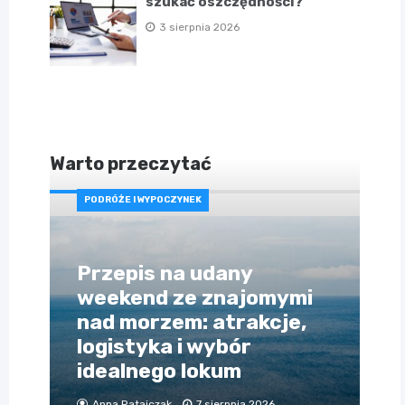
szukać oszczędności?
3 sierpnia 2026
Warto przeczytać
PODRÓŻE I WYPOCZYNEK
Przepis na udany
weekend ze znajomymi
nad morzem: atrakcje,
logistyka i wybór
idealnego lokum
Anna Ratajczak
7 sierpnia 2026