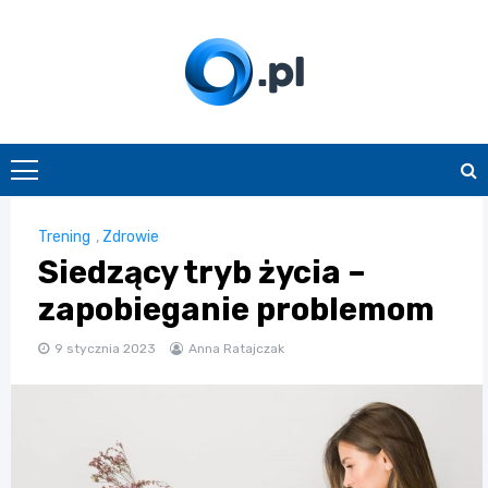
Skip
to
content
O.pl
Trening
,
Zdrowie
Siedzący tryb życia –
zapobieganie problemom
9 stycznia 2023
Anna Ratajczak