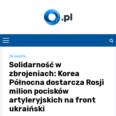
Skip
to
content
O.pl
Ze świata
Solidarność w
zbrojeniach: Korea
Północna dostarcza Rosji
milion pocisków
artyleryjskich na front
ukraiński