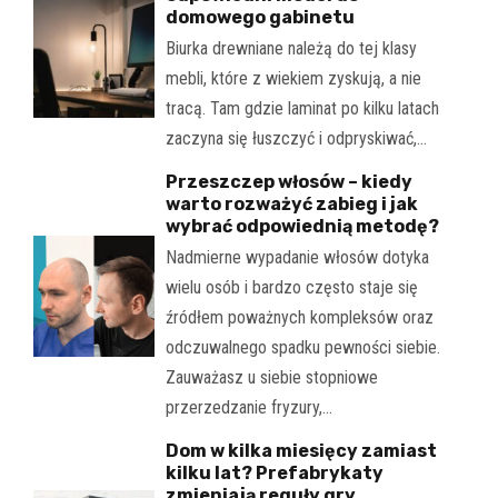
domowego gabinetu
Biurka drewniane należą do tej klasy
mebli, które z wiekiem zyskują, a nie
tracą. Tam gdzie laminat po kilku latach
zaczyna się łuszczyć i odpryskiwać,…
Przeszczep włosów – kiedy
warto rozważyć zabieg i jak
wybrać odpowiednią metodę?
Nadmierne wypadanie włosów dotyka
wielu osób i bardzo często staje się
źródłem poważnych kompleksów oraz
odczuwalnego spadku pewności siebie.
Zauważasz u siebie stopniowe
przerzedzanie fryzury,…
Dom w kilka miesięcy zamiast
kilku lat? Prefabrykaty
zmieniają reguły gry