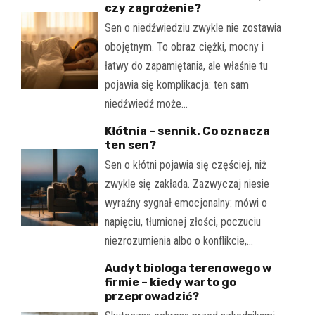
czy zagrożenie?
Sen o niedźwiedziu zwykle nie zostawia
obojętnym. To obraz ciężki, mocny i
łatwy do zapamiętania, ale właśnie tu
pojawia się komplikacja: ten sam
niedźwiedź może…
Kłótnia – sennik. Co oznacza
ten sen?
Sen o kłótni pojawia się częściej, niż
zwykle się zakłada. Zazwyczaj niesie
wyraźny sygnał emocjonalny: mówi o
napięciu, tłumionej złości, poczuciu
niezrozumienia albo o konflikcie,…
Audyt biologa terenowego w
firmie – kiedy warto go
przeprowadzić?