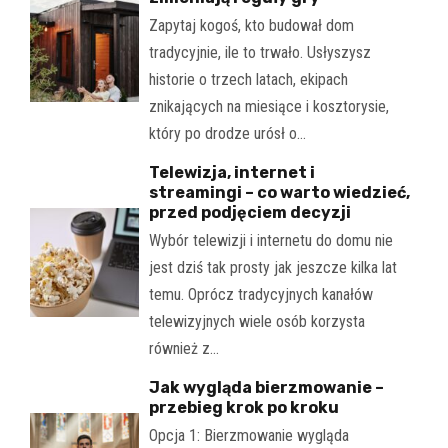
Zapytaj kogoś, kto budował dom
tradycyjnie, ile to trwało. Usłyszysz
historie o trzech latach, ekipach
znikających na miesiące i kosztorysie,
który po drodze urósł o…
Telewizja, internet i
streamingi – co warto wiedzieć,
przed podjęciem decyzji
Wybór telewizji i internetu do domu nie
jest dziś tak prosty jak jeszcze kilka lat
temu. Oprócz tradycyjnych kanałów
telewizyjnych wiele osób korzysta
również z…
Jak wygląda bierzmowanie –
przebieg krok po kroku
Opcja 1: Bierzmowanie wygląda