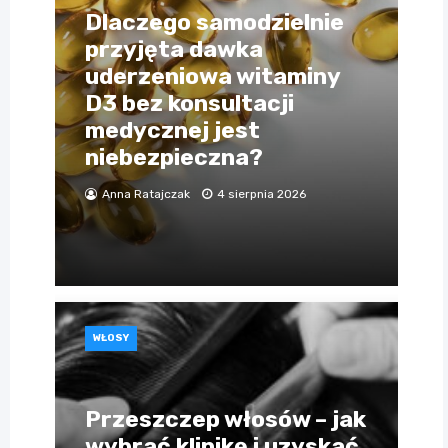
Dlaczego samodzielnie
przyjęta dawka
uderzeniowa witaminy
D3 bez konsultacji
medycznej jest
niebezpieczna?
Anna Ratajczak
4 sierpnia 2026
WŁOSY
Przeszczep włosów – jak
wybrać klinikę i uzyskać