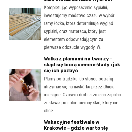
Kompletując wyposażenie sypialni,
inwestujemy mnóstwo czasu w wybór
ramy łóżka, która determinuje wygląd
sypialni, oraz materaca, który jest
elementem odpowiadającym za
pierwsze odczucie wygody. W…
Walka z plamami na twarzy –
skąd się biorą ciemne ślady i jak
się ich pozbyć
Plamy po trądziku lub słońcu potrafią
utrzymać się na naskórku przez długie
miesiące. Czasem drobna zmiana zapalna
zostawia po sobie ciemny ślad, który nie
chce…
Wakacyjne festiwale w
Krakowie – gdzie warto się