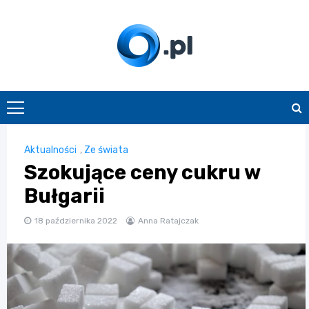
Skip
to
content
O.pl
Aktualności
,
Ze świata
Szokujące ceny cukru w
Bułgarii
18 października 2022
Anna Ratajczak