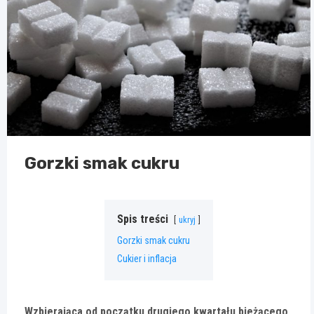
Gorzki smak cukru
Spis treści
ukryj
Gorzki smak cukru
Cukier i inflacja
Wzbierająca od początku drugiego kwartału bieżącego