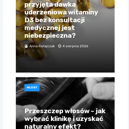
przyjęta dawka
uderzeniowa witaminy
D3 bez konsultacji
medycznej jest
niebezpieczna?
Anna Ratajczak
4 sierpnia 2026
WŁOSY
Przeszczep włosów – jak
wybrać klinikę i uzyskać
naturalny efekt?