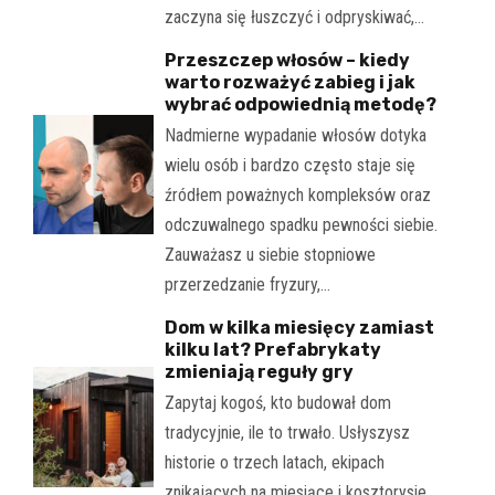
zaczyna się łuszczyć i odpryskiwać,…
Przeszczep włosów – kiedy
warto rozważyć zabieg i jak
wybrać odpowiednią metodę?
Nadmierne wypadanie włosów dotyka
wielu osób i bardzo często staje się
źródłem poważnych kompleksów oraz
odczuwalnego spadku pewności siebie.
Zauważasz u siebie stopniowe
przerzedzanie fryzury,…
Dom w kilka miesięcy zamiast
kilku lat? Prefabrykaty
zmieniają reguły gry
Zapytaj kogoś, kto budował dom
tradycyjnie, ile to trwało. Usłyszysz
historie o trzech latach, ekipach
znikających na miesiące i kosztorysie,