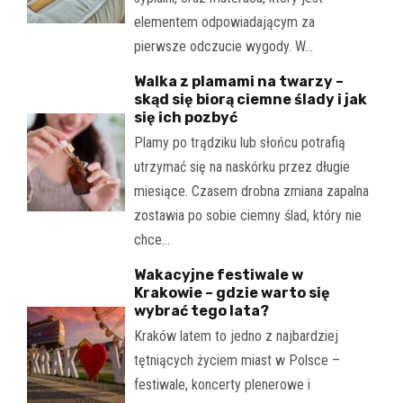
elementem odpowiadającym za
pierwsze odczucie wygody. W…
Walka z plamami na twarzy –
skąd się biorą ciemne ślady i jak
się ich pozbyć
Plamy po trądziku lub słońcu potrafią
utrzymać się na naskórku przez długie
miesiące. Czasem drobna zmiana zapalna
zostawia po sobie ciemny ślad, który nie
chce…
Wakacyjne festiwale w
Krakowie – gdzie warto się
wybrać tego lata?
Kraków latem to jedno z najbardziej
tętniących życiem miast w Polsce –
festiwale, koncerty plenerowe i