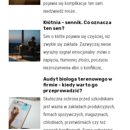
pojawia się komplikacja: ten sam
niedźwiedź może…
Kłótnia – sennik. Co oznacza
ten sen?
Sen o kłótni pojawia się częściej, niż
zwykle się zakłada. Zazwyczaj niesie
wyraźny sygnał emocjonalny: mówi o
napięciu, tłumionej złości, poczuciu
niezrozumienia albo o konflikcie,…
Audyt biologa terenowego w
firmie – kiedy warto go
przeprowadzić?
Skuteczna ochrona przed szkodnikami
jest ważna w zakładach produkcyjnych,
firmach spożywczych, magazynach,
chłodniach, przetwórniach czy też