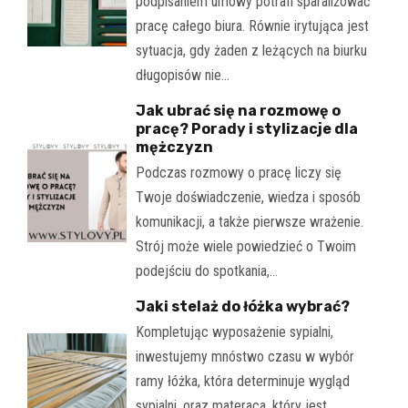
podpisaniem umowy potrafi sparaliżować
pracę całego biura. Równie irytująca jest
sytuacja, gdy żaden z leżących na biurku
długopisów nie…
Jak ubrać się na rozmowę o
pracę? Porady i stylizacje dla
mężczyzn
Podczas rozmowy o pracę liczy się
Twoje doświadczenie, wiedza i sposób
komunikacji, a także pierwsze wrażenie.
Strój może wiele powiedzieć o Twoim
podejściu do spotkania,…
Jaki stelaż do łóżka wybrać?
Kompletując wyposażenie sypialni,
inwestujemy mnóstwo czasu w wybór
ramy łóżka, która determinuje wygląd
sypialni, oraz materaca, który jest