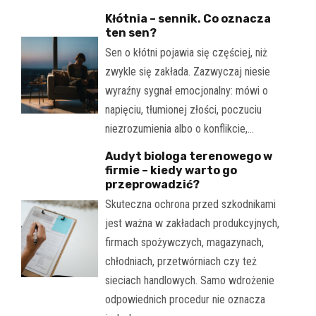
Kłótnia – sennik. Co oznacza
ten sen?
Sen o kłótni pojawia się częściej, niż
zwykle się zakłada. Zazwyczaj niesie
wyraźny sygnał emocjonalny: mówi o
napięciu, tłumionej złości, poczuciu
niezrozumienia albo o konflikcie,…
Audyt biologa terenowego w
firmie – kiedy warto go
przeprowadzić?
Skuteczna ochrona przed szkodnikami
jest ważna w zakładach produkcyjnych,
firmach spożywczych, magazynach,
chłodniach, przetwórniach czy też
sieciach handlowych. Samo wdrożenie
odpowiednich procedur nie oznacza