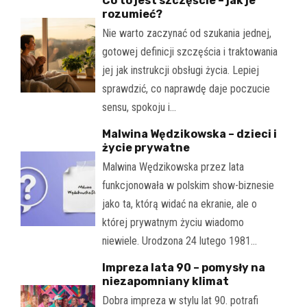
Co to jest szczęście – jak je
rozumieć?
Nie warto zaczynać od szukania jednej,
gotowej definicji szczęścia i traktowania
jej jak instrukcji obsługi życia. Lepiej
sprawdzić, co naprawdę daje poczucie
sensu, spokoju i…
Malwina Wędzikowska – dzieci i
życie prywatne
Malwina Wędzikowska przez lata
funkcjonowała w polskim show-biznesie
jako ta, którą widać na ekranie, ale o
której prywatnym życiu wiadomo
niewiele. Urodzona 24 lutego 1981…
Impreza lata 90 – pomysły na
niezapomniany klimat
Dobra impreza w stylu lat 90. potrafi