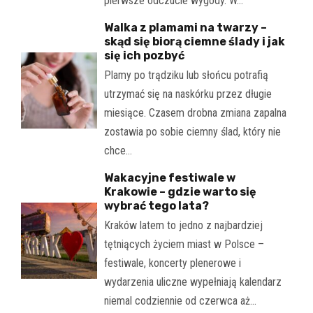
pierwsze odczucie wygody. W…
Walka z plamami na twarzy –
skąd się biorą ciemne ślady i jak
się ich pozbyć
Plamy po trądziku lub słońcu potrafią
utrzymać się na naskórku przez długie
miesiące. Czasem drobna zmiana zapalna
zostawia po sobie ciemny ślad, który nie
chce…
Wakacyjne festiwale w
Krakowie – gdzie warto się
wybrać tego lata?
Kraków latem to jedno z najbardziej
tętniących życiem miast w Polsce –
festiwale, koncerty plenerowe i
wydarzenia uliczne wypełniają kalendarz
niemal codziennie od czerwca aż…