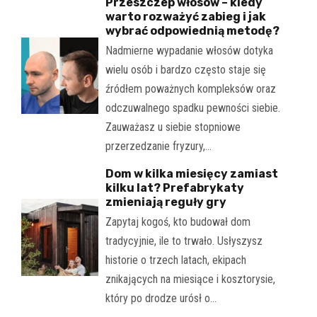
Przeszczep włosów – kiedy
warto rozważyć zabieg i jak
wybrać odpowiednią metodę?
Nadmierne wypadanie włosów dotyka
wielu osób i bardzo często staje się
źródłem poważnych kompleksów oraz
odczuwalnego spadku pewności siebie.
Zauważasz u siebie stopniowe
przerzedzanie fryzury,…
Dom w kilka miesięcy zamiast
kilku lat? Prefabrykaty
zmieniają reguły gry
Zapytaj kogoś, kto budował dom
tradycyjnie, ile to trwało. Usłyszysz
historie o trzech latach, ekipach
znikających na miesiące i kosztorysie,
który po drodze urósł o…