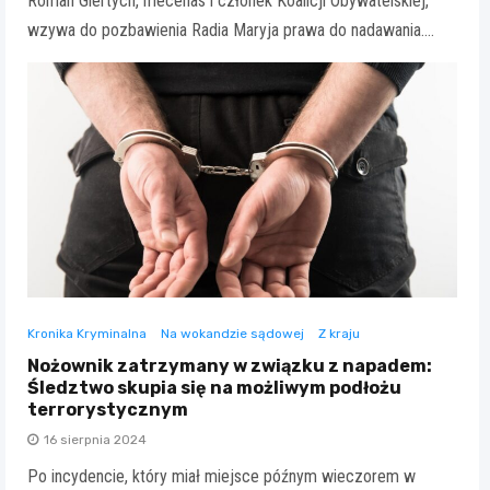
Roman Giertych, mecenas i członek Koalicji Obywatelskiej,
wzywa do pozbawienia Radia Maryja prawa do nadawania.…
Kronika Kryminalna
Na wokandzie sądowej
Z kraju
Nożownik zatrzymany w związku z napadem:
Śledztwo skupia się na możliwym podłożu
terrorystycznym
16 sierpnia 2024
Po incydencie, który miał miejsce późnym wieczorem w