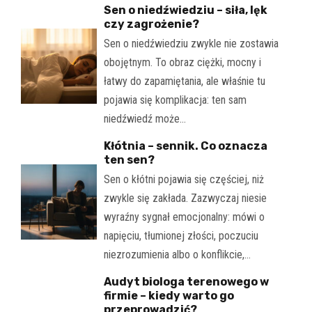
Sen o niedźwiedziu – siła, lęk
czy zagrożenie?
Sen o niedźwiedziu zwykle nie zostawia
obojętnym. To obraz ciężki, mocny i
łatwy do zapamiętania, ale właśnie tu
pojawia się komplikacja: ten sam
niedźwiedź może…
Kłótnia – sennik. Co oznacza
ten sen?
Sen o kłótni pojawia się częściej, niż
zwykle się zakłada. Zazwyczaj niesie
wyraźny sygnał emocjonalny: mówi o
napięciu, tłumionej złości, poczuciu
niezrozumienia albo o konflikcie,…
Audyt biologa terenowego w
firmie – kiedy warto go
przeprowadzić?