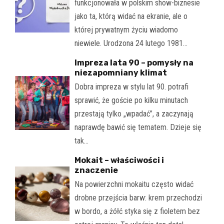
funkcjonowała w polskim show-biznesie
jako ta, którą widać na ekranie, ale o
której prywatnym życiu wiadomo
niewiele. Urodzona 24 lutego 1981…
Impreza lata 90 – pomysły na
niezapomniany klimat
Dobra impreza w stylu lat 90. potrafi
sprawić, że goście po kilku minutach
przestają tylko „wpadać”, a zaczynają
naprawdę bawić się tematem. Dzieje się
tak…
Mokait – właściwości i
znaczenie
Na powierzchni mokaitu często widać
drobne przejścia barw: krem przechodzi
w bordo, a żółć styka się z fioletem bez