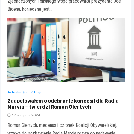
Zjednoczonych i bliskiego współpracownika prezydenta Joe
Bidena, konieczne jest…
Aktualności
Z kraju
Zaapelowałem o odebranie koncesji dla Radia
Maryja – twierdzi Roman Giertych
19 sierpnia 2024
Roman Giertych, mecenas i członek Koalicji Obywatelskiej,
wzywa do pozbawienia Radia Maryja prawa do nadawania.…