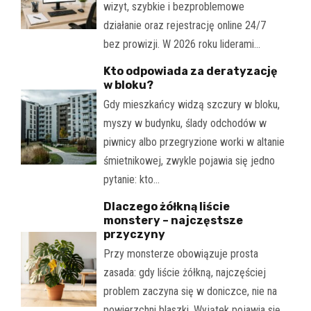
wizyt, szybkie i bezproblemowe
działanie oraz rejestrację online 24/7
bez prowizji. W 2026 roku liderami…
Kto odpowiada za deratyzację
w bloku?
Gdy mieszkańcy widzą szczury w bloku,
myszy w budynku, ślady odchodów w
piwnicy albo przegryzione worki w altanie
śmietnikowej, zwykle pojawia się jedno
pytanie: kto…
Dlaczego żółkną liście
monstery – najczęstsze
przyczyny
Przy monsterze obowiązuje prosta
zasada: gdy liście żółkną, najczęściej
problem zaczyna się w doniczce, nie na
powierzchni blaszki. Wyjątek pojawia się