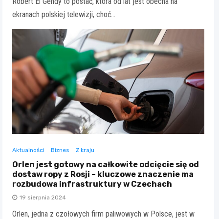
Robert El Gendy to postać, która od lat jest obecna na
ekranach polskiej telewizji, choć…
Aktualności
Biznes
Z kraju
Orlen jest gotowy na całkowite odcięcie się od
dostaw ropy z Rosji – kluczowe znaczenie ma
rozbudowa infrastruktury w Czechach
19 sierpnia 2024
Orlen, jedna z czołowych firm paliwowych w Polsce, jest w