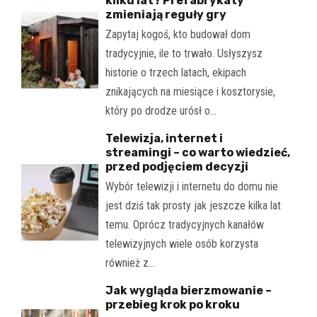
kilku lat? Prefabrykaty
zmieniają reguły gry
Zapytaj kogoś, kto budował dom
tradycyjnie, ile to trwało. Usłyszysz
historie o trzech latach, ekipach
znikających na miesiące i kosztorysie,
który po drodze urósł o…
Telewizja, internet i
streamingi – co warto wiedzieć,
przed podjęciem decyzji
Wybór telewizji i internetu do domu nie
jest dziś tak prosty jak jeszcze kilka lat
temu. Oprócz tradycyjnych kanałów
telewizyjnych wiele osób korzysta
również z…
Jak wygląda bierzmowanie –
przebieg krok po kroku