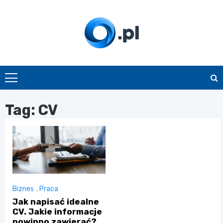
Skip
to
content
O.pl
Tag:
CV
Biznes
,
Praca
Jak napisać idealne
CV. Jakie informacje
powinno zawierać?