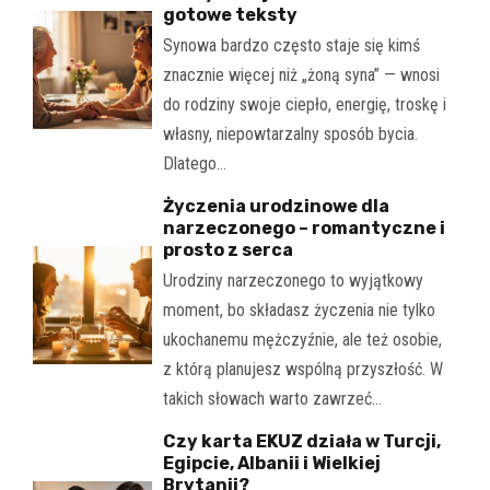
gotowe teksty
Synowa bardzo często staje się kimś
znacznie więcej niż „żoną syna” — wnosi
do rodziny swoje ciepło, energię, troskę i
własny, niepowtarzalny sposób bycia.
Dlatego…
Życzenia urodzinowe dla
narzeczonego – romantyczne i
prosto z serca
Urodziny narzeczonego to wyjątkowy
moment, bo składasz życzenia nie tylko
ukochanemu mężczyźnie, ale też osobie,
z którą planujesz wspólną przyszłość. W
takich słowach warto zawrzeć…
Czy karta EKUZ działa w Turcji,
Egipcie, Albanii i Wielkiej
Brytanii?