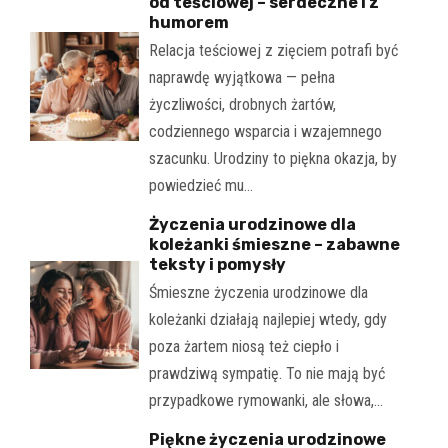
od teściowej – serdeczne i z
humorem
Relacja teściowej z zięciem potrafi być
naprawdę wyjątkowa — pełna
życzliwości, drobnych żartów,
codziennego wsparcia i wzajemnego
szacunku. Urodziny to piękna okazja, by
powiedzieć mu…
Życzenia urodzinowe dla
koleżanki śmieszne – zabawne
teksty i pomysły
Śmieszne życzenia urodzinowe dla
koleżanki działają najlepiej wtedy, gdy
poza żartem niosą też ciepło i
prawdziwą sympatię. To nie mają być
przypadkowe rymowanki, ale słowa,…
Piękne życzenia urodzinowe