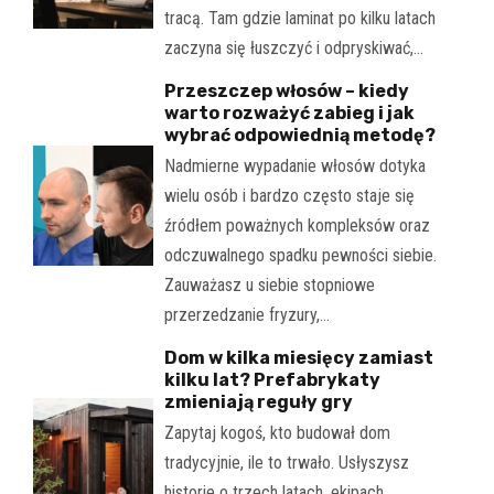
tracą. Tam gdzie laminat po kilku latach
zaczyna się łuszczyć i odpryskiwać,…
Przeszczep włosów – kiedy
warto rozważyć zabieg i jak
wybrać odpowiednią metodę?
Nadmierne wypadanie włosów dotyka
wielu osób i bardzo często staje się
źródłem poważnych kompleksów oraz
odczuwalnego spadku pewności siebie.
Zauważasz u siebie stopniowe
przerzedzanie fryzury,…
Dom w kilka miesięcy zamiast
kilku lat? Prefabrykaty
zmieniają reguły gry
Zapytaj kogoś, kto budował dom
tradycyjnie, ile to trwało. Usłyszysz
historie o trzech latach, ekipach