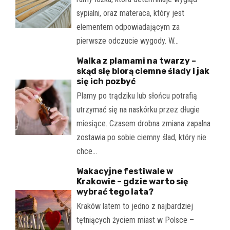
sypialni, oraz materaca, który jest
elementem odpowiadającym za
pierwsze odczucie wygody. W…
Walka z plamami na twarzy –
skąd się biorą ciemne ślady i jak
się ich pozbyć
Plamy po trądziku lub słońcu potrafią
utrzymać się na naskórku przez długie
miesiące. Czasem drobna zmiana zapalna
zostawia po sobie ciemny ślad, który nie
chce…
Wakacyjne festiwale w
Krakowie – gdzie warto się
wybrać tego lata?
Kraków latem to jedno z najbardziej
tętniących życiem miast w Polsce –