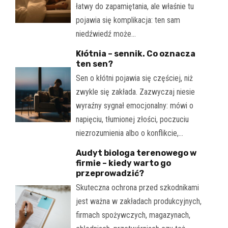
łatwy do zapamiętania, ale właśnie tu
pojawia się komplikacja: ten sam
niedźwiedź może…
Kłótnia – sennik. Co oznacza
ten sen?
Sen o kłótni pojawia się częściej, niż
zwykle się zakłada. Zazwyczaj niesie
wyraźny sygnał emocjonalny: mówi o
napięciu, tłumionej złości, poczuciu
niezrozumienia albo o konflikcie,…
Audyt biologa terenowego w
firmie – kiedy warto go
przeprowadzić?
Skuteczna ochrona przed szkodnikami
jest ważna w zakładach produkcyjnych,
firmach spożywczych, magazynach,