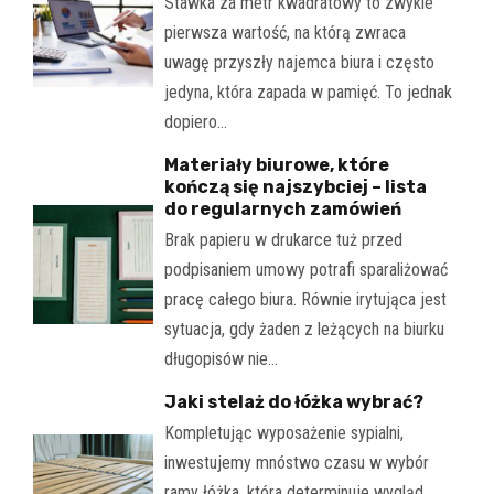
Stawka za metr kwadratowy to zwykle
pierwsza wartość, na którą zwraca
uwagę przyszły najemca biura i często
jedyna, która zapada w pamięć. To jednak
dopiero…
Materiały biurowe, które
kończą się najszybciej – lista
do regularnych zamówień
Brak papieru w drukarce tuż przed
podpisaniem umowy potrafi sparaliżować
pracę całego biura. Równie irytująca jest
sytuacja, gdy żaden z leżących na biurku
długopisów nie…
Jaki stelaż do łóżka wybrać?
Kompletując wyposażenie sypialni,
inwestujemy mnóstwo czasu w wybór
ramy łóżka, która determinuje wygląd