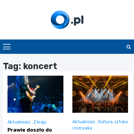
Skip
to
content
O.pl
Tag:
koncert
Aktualności
,
Kultura, sztuka
Aktualności
,
Z kraju
i rozrywka
Prawie doszło do