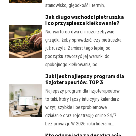
stanowisko, głębokość i termin,…
Jak długo wschodzi pietruszka
i co przyspiesza kiełkowanie?
Nie warto co dwa dni rozgrzebywać
grządki, żeby sprawdzić, czy pietruszka
już ruszyła. Zamiast tego lepiej od
początku stworzyć jej warunki do
spokojnego kiełkowania, bo…
Jaki jest najlepszy program dla
fizjoterapeutów. TOP 3
Najlepszy program dla fizjoterapeutów
to taki, który łączy intuicyjny kalendarz
wizyt, szybkie i bezproblemowe
działanie oraz rejestrację online 24/7
bez prowizji. W 2026 roku liderami…
Kto odpowiada za deratyzację