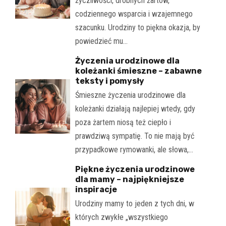
życzliwości, drobnych żartów,
codziennego wsparcia i wzajemnego
szacunku. Urodziny to piękna okazja, by
powiedzieć mu…
Życzenia urodzinowe dla
koleżanki śmieszne – zabawne
teksty i pomysły
Śmieszne życzenia urodzinowe dla
koleżanki działają najlepiej wtedy, gdy
poza żartem niosą też ciepło i
prawdziwą sympatię. To nie mają być
przypadkowe rymowanki, ale słowa,…
Piękne życzenia urodzinowe
dla mamy – najpiękniejsze
inspiracje
Urodziny mamy to jeden z tych dni, w
których zwykłe „wszystkiego