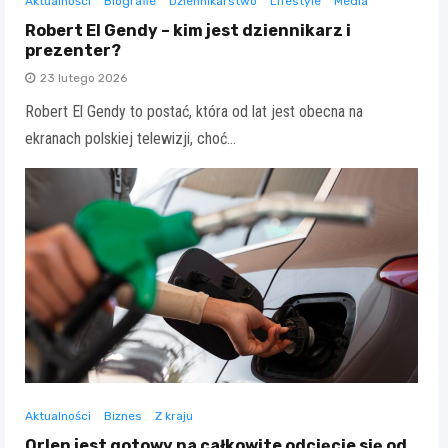
Aktualności
Biografie
Dziennikarstwo
Lifestyle
Media
Robert El Gendy – kim jest dziennikarz i
prezenter?
23 lutego 2026
Robert El Gendy to postać, która od lat jest obecna na
ekranach polskiej telewizji, choć…
Aktualności
Biznes
Z kraju
Orlen jest gotowy na całkowite odcięcie się od