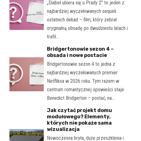
„Diabeł ubiera się u Prady 2" to jeden z
najbardziej wyczekiwanych sequeli
ostatnich dekad – film, który zebrał
oryginalną obsadę po dwudziestu latach i
trafił…
Bridgertonowie sezon 4 –
obsada i nowe postacie
Bridgertonowie sezon 4 to jedna z
najbardziej wyczekiwanych premier
Netfliksa w 2026 roku. Tym razem w
centrum romantycznej opowieści staje
Benedict Bridgerton – postać, na…
Jak czytać projekt domu
modułowego? Elementy,
których nie pokaże sama
wizualizacja
Nowoczesna bryła, duże przeszklenia i