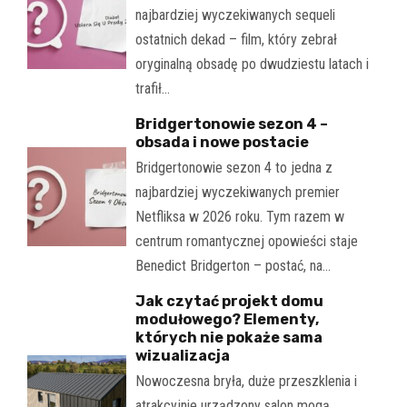
najbardziej wyczekiwanych sequeli
ostatnich dekad – film, który zebrał
oryginalną obsadę po dwudziestu latach i
trafił…
Bridgertonowie sezon 4 –
obsada i nowe postacie
Bridgertonowie sezon 4 to jedna z
najbardziej wyczekiwanych premier
Netfliksa w 2026 roku. Tym razem w
centrum romantycznej opowieści staje
Benedict Bridgerton – postać, na…
Jak czytać projekt domu
modułowego? Elementy,
których nie pokaże sama
wizualizacja
Nowoczesna bryła, duże przeszklenia i
atrakcyjnie urządzony salon mogą