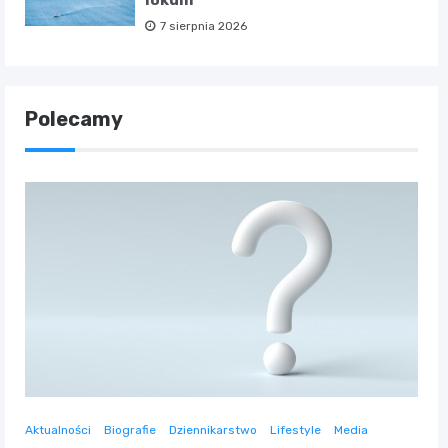
lokum
7 sierpnia 2026
Polecamy
Aktualności
Biografie
Dziennikarstwo
Lifestyle
Media