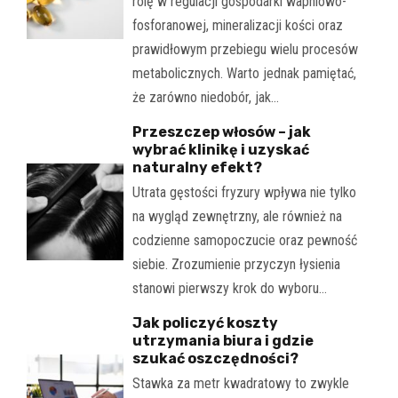
rolę w regulacji gospodarki wapniowo-
fosforanowej, mineralizacji kości oraz
prawidłowym przebiegu wielu procesów
metabolicznych. Warto jednak pamiętać,
że zarówno niedobór, jak…
Przeszczep włosów – jak
wybrać klinikę i uzyskać
naturalny efekt?
Utrata gęstości fryzury wpływa nie tylko
na wygląd zewnętrzny, ale również na
codzienne samopoczucie oraz pewność
siebie. Zrozumienie przyczyn łysienia
stanowi pierwszy krok do wyboru…
Jak policzyć koszty
utrzymania biura i gdzie
szukać oszczędności?
Stawka za metr kwadratowy to zwykle