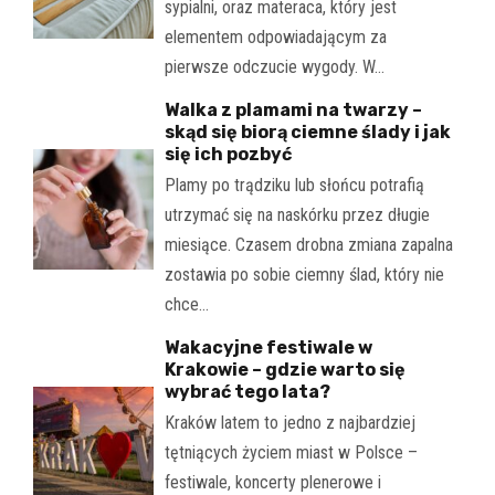
sypialni, oraz materaca, który jest
elementem odpowiadającym za
pierwsze odczucie wygody. W…
Walka z plamami na twarzy –
skąd się biorą ciemne ślady i jak
się ich pozbyć
Plamy po trądziku lub słońcu potrafią
utrzymać się na naskórku przez długie
miesiące. Czasem drobna zmiana zapalna
zostawia po sobie ciemny ślad, który nie
chce…
Wakacyjne festiwale w
Krakowie – gdzie warto się
wybrać tego lata?
Kraków latem to jedno z najbardziej
tętniących życiem miast w Polsce –
festiwale, koncerty plenerowe i