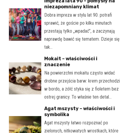
Impreza lata 90 – pomysły na
niezapomniany klimat
Dobra impreza w stylu lat 90. potrafi
sprawić, że goście po kilku minutach
przestają tylko „wpadać”, a zaczynają
naprawdę bawić się tematem. Dzieje się
tak…
Mokait – właściwości i
znaczenie
Na powierzchni mokaitu często widać
drobne przejścia barw: krem przechodzi
w bordo, a żółć styka się z fioletem bez
ostrej granicy. To właśnie ten detal…
Agat mszysty – właściwości i
symbolika
Agat mszysty łatwo rozpoznać po
zielonych, nitkowatych wrostkach, które