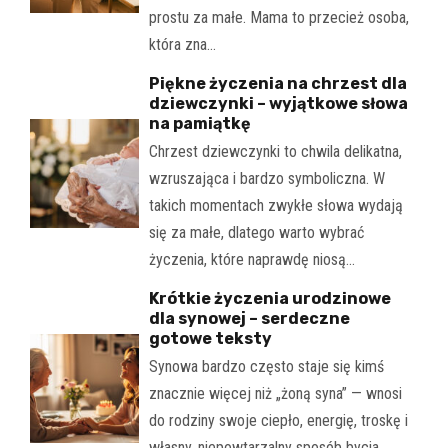
prostu za małe. Mama to przecież osoba,
która zna…
Piękne życzenia na chrzest dla
dziewczynki – wyjątkowe słowa
na pamiątkę
Chrzest dziewczynki to chwila delikatna,
wzruszająca i bardzo symboliczna. W
takich momentach zwykłe słowa wydają
się za małe, dlatego warto wybrać
życzenia, które naprawdę niosą…
Krótkie życzenia urodzinowe
dla synowej – serdeczne
gotowe teksty
Synowa bardzo często staje się kimś
znacznie więcej niż „żoną syna” — wnosi
do rodziny swoje ciepło, energię, troskę i
własny, niepowtarzalny sposób bycia.