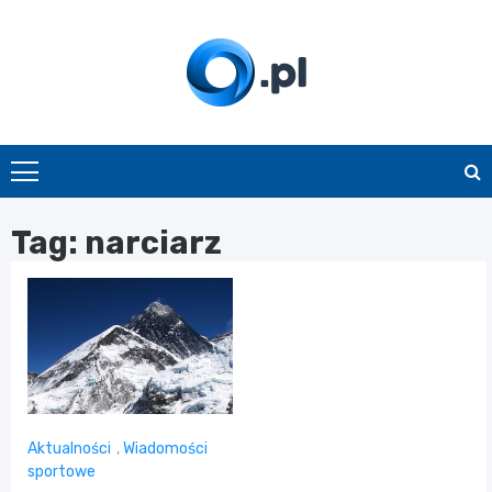
Skip
to
content
O.pl
Tag:
narciarz
Aktualności
,
Wiadomości
sportowe