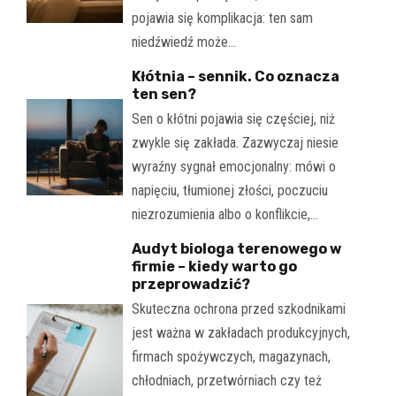
pojawia się komplikacja: ten sam
niedźwiedź może…
Kłótnia – sennik. Co oznacza
ten sen?
Sen o kłótni pojawia się częściej, niż
zwykle się zakłada. Zazwyczaj niesie
wyraźny sygnał emocjonalny: mówi o
napięciu, tłumionej złości, poczuciu
niezrozumienia albo o konflikcie,…
Audyt biologa terenowego w
firmie – kiedy warto go
przeprowadzić?
Skuteczna ochrona przed szkodnikami
jest ważna w zakładach produkcyjnych,
firmach spożywczych, magazynach,
chłodniach, przetwórniach czy też