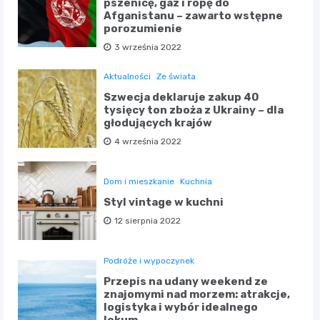
pszenicę, gaz i ropę do
Afganistanu – zawarto wstępne
porozumienie
3 września 2022
Aktualności
Ze świata
Szwecja deklaruje zakup 40
tysięcy ton zboża z Ukrainy – dla
głodujących krajów
4 września 2022
Dom i mieszkanie
Kuchnia
Styl vintage w kuchni
12 sierpnia 2022
Podróże i wypoczynek
Przepis na udany weekend ze
znajomymi nad morzem: atrakcje,
logistyka i wybór idealnego