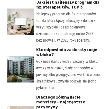
Jaki jest najlepszy program dla
fizjoterapeutów. TOP 3
Najlepszy program dla fizjoterapeutów
to taki, który łączy intuicyjny kalendarz
wizyt, szybkie i bezproblemowe
działanie oraz rejestrację online 24/7
bez prowizji. W 2026 roku liderami…
Kto odpowiada za deratyzację
w bloku?
Gdy mieszkańcy widzą szczury w bloku,
myszy w budynku, ślady odchodów w
piwnicy albo przegryzione worki w altanie
śmietnikowej, zwykle pojawia się jedno
pytanie: kto…
Dlaczego żółkną liście
monstery – najczęstsze
przyczyny