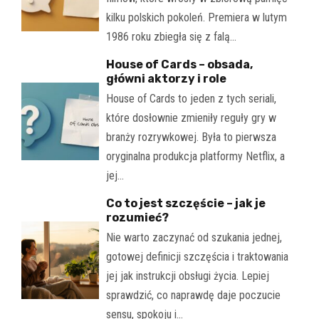
kilku polskich pokoleń. Premiera w lutym
1986 roku zbiegła się z falą…
House of Cards – obsada,
główni aktorzy i role
House of Cards to jeden z tych seriali,
które dosłownie zmieniły reguły gry w
branży rozrywkowej. Była to pierwsza
oryginalna produkcja platformy Netflix, a
jej…
Co to jest szczęście – jak je
rozumieć?
Nie warto zaczynać od szukania jednej,
gotowej definicji szczęścia i traktowania
jej jak instrukcji obsługi życia. Lepiej
sprawdzić, co naprawdę daje poczucie
sensu, spokoju i…