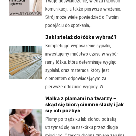
Twoje doświadczenie, wiedza i sposób
komunikacji, a także pierwsze wrażenie.
Strój może wiele powiedzieć o Twoim
podejściu do spotkania,…
Jaki stelaż do łóżka wybrać?
Kompletując wyposażenie sypialni,
inwestujemy mnóstwo czasu w wybór
ramy łóżka, która determinuje wygląd
sypialni, oraz materaca, który jest
elementem odpowiadającym za
pierwsze odczucie wygody. W…
Walka z plamami na twarzy –
skąd się biorą ciemne ślady i jak
się ich pozbyć
Plamy po trądziku lub słońcu potrafią
utrzymać się na naskórku przez długie
miesiące. Czasem drobna zmiana zapalna