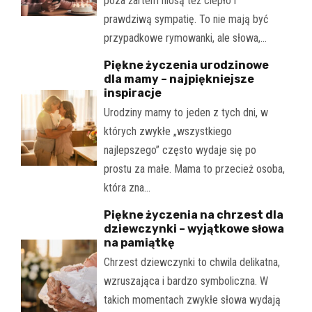
poza żartem niosą też ciepło i
prawdziwą sympatię. To nie mają być
przypadkowe rymowanki, ale słowa,…
Piękne życzenia urodzinowe
dla mamy – najpiękniejsze
inspiracje
Urodziny mamy to jeden z tych dni, w
których zwykłe „wszystkiego
najlepszego” często wydaje się po
prostu za małe. Mama to przecież osoba,
która zna…
Piękne życzenia na chrzest dla
dziewczynki – wyjątkowe słowa
na pamiątkę
Chrzest dziewczynki to chwila delikatna,
wzruszająca i bardzo symboliczna. W
takich momentach zwykłe słowa wydają