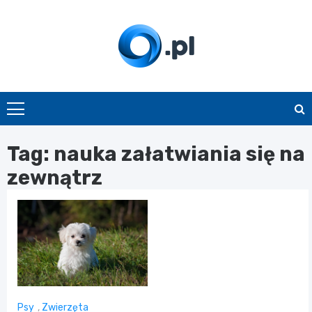
Skip
to
content
O.pl
Tag:
nauka załatwiania się na
zewnątrz
Psy
,
Zwierzęta