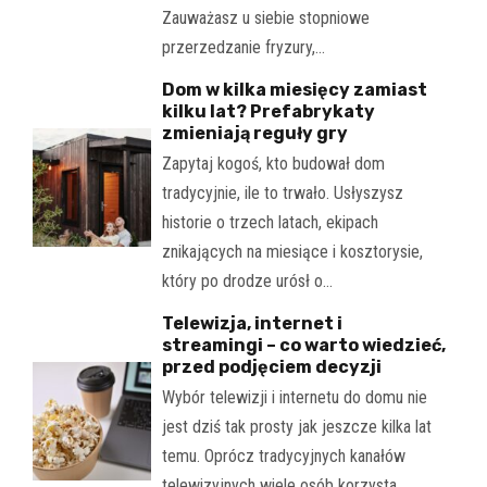
Zauważasz u siebie stopniowe
przerzedzanie fryzury,…
Dom w kilka miesięcy zamiast
kilku lat? Prefabrykaty
zmieniają reguły gry
Zapytaj kogoś, kto budował dom
tradycyjnie, ile to trwało. Usłyszysz
historie o trzech latach, ekipach
znikających na miesiące i kosztorysie,
który po drodze urósł o…
Telewizja, internet i
streamingi – co warto wiedzieć,
przed podjęciem decyzji
Wybór telewizji i internetu do domu nie
jest dziś tak prosty jak jeszcze kilka lat
temu. Oprócz tradycyjnych kanałów
telewizyjnych wiele osób korzysta