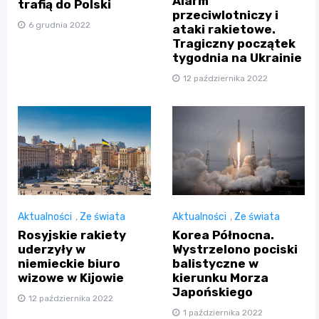
Alarm
trafią do Polski
przeciwlotniczy i
6 grudnia 2022
ataki rakietowe.
Tragiczny początek
tygodnia na Ukrainie
12 października 2022
Aktualności
,
Ze świata
Aktualności
,
Ze świata
Rosyjskie rakiety
Korea Północna.
uderzyły w
Wystrzelono pociski
niemieckie biuro
balistyczne w
wizowe w Kijowie
kierunku Morza
Japońskiego
12 października 2022
1 października 2022