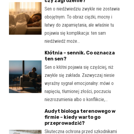
czy zagrożenie?
Sen o niedźwiedziu zwykle nie zostawia
obojętnym. To obraz ciężki, mocny i
łatwy do zapamiętania, ale właśnie tu
pojawia się komplikacja: ten sam
niedźwiedź może…
Kłótnia – sennik. Co oznacza
ten sen?
Sen o kłótni pojawia się częściej, niż
zwykle się zakłada. Zazwyczaj niesie
wyraźny sygnał emocjonalny: mówi o
napięciu, tłumionej złości, poczuciu
niezrozumienia albo o konflikcie,…
Audyt biologa terenowego w
firmie – kiedy warto go
przeprowadzić?
Skuteczna ochrona przed szkodnikami