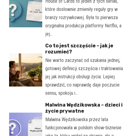
House of Cards to jeden z tych seriali,
które dosłownie zmieniły reguły gry w
branży rozrywkowej. Była to pierwsza
oryginalna produkcja platformy Netflix, a
jej…
Co to jest szczęście – jak je
rozumieć?
Nie warto zaczynać od szukania jednej,
gotowej definicji szczęścia i traktowania
jej jak instrukcji obsługi życia. Lepiej
sprawdzić, co naprawdę daje poczucie
sensu, spokoju i…
Malwina Wędzikowska – dzieci i
życie prywatne
Malwina Wędzikowska przez lata
funkcjonowała w polskim show-biznesie
jako ta, którą widać na ekranie, ale o