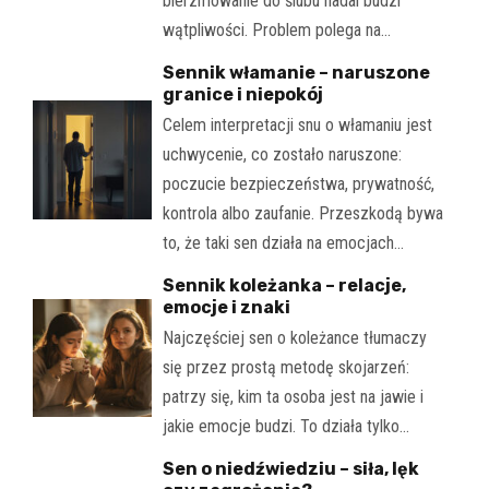
bierzmowanie do ślubu nadal budzi
wątpliwości. Problem polega na…
Sennik włamanie – naruszone
granice i niepokój
Celem interpretacji snu o włamaniu jest
uchwycenie, co zostało naruszone:
poczucie bezpieczeństwa, prywatność,
kontrola albo zaufanie. Przeszkodą bywa
to, że taki sen działa na emocjach…
Sennik koleżanka – relacje,
emocje i znaki
Najczęściej sen o koleżance tłumaczy
się przez prostą metodę skojarzeń:
patrzy się, kim ta osoba jest na jawie i
jakie emocje budzi. To działa tylko…
Sen o niedźwiedziu – siła, lęk