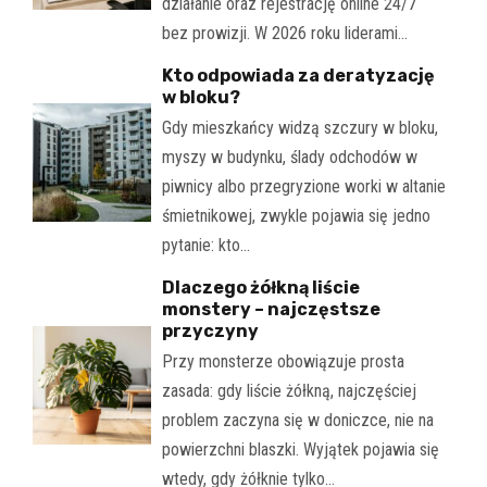
działanie oraz rejestrację online 24/7
bez prowizji. W 2026 roku liderami…
Kto odpowiada za deratyzację
w bloku?
Gdy mieszkańcy widzą szczury w bloku,
myszy w budynku, ślady odchodów w
piwnicy albo przegryzione worki w altanie
śmietnikowej, zwykle pojawia się jedno
pytanie: kto…
Dlaczego żółkną liście
monstery – najczęstsze
przyczyny
Przy monsterze obowiązuje prosta
zasada: gdy liście żółkną, najczęściej
problem zaczyna się w doniczce, nie na
powierzchni blaszki. Wyjątek pojawia się
wtedy, gdy żółknie tylko…