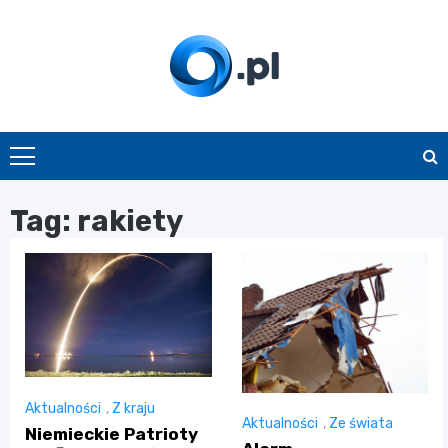
Skip
to
content
O.pl
Tag:
rakiety
Aktualności
,
Z kraju
Aktualności
,
Ze świata
Niemieckie Patrioty