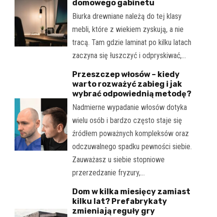
domowego gabinetu
Biurka drewniane należą do tej klasy
mebli, które z wiekiem zyskują, a nie
tracą. Tam gdzie laminat po kilku latach
zaczyna się łuszczyć i odpryskiwać,…
Przeszczep włosów – kiedy
warto rozważyć zabieg i jak
wybrać odpowiednią metodę?
Nadmierne wypadanie włosów dotyka
wielu osób i bardzo często staje się
źródłem poważnych kompleksów oraz
odczuwalnego spadku pewności siebie.
Zauważasz u siebie stopniowe
przerzedzanie fryzury,…
Dom w kilka miesięcy zamiast
kilku lat? Prefabrykaty
zmieniają reguły gry