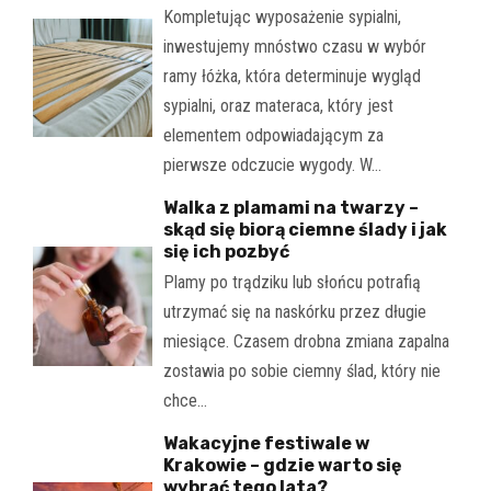
Kompletując wyposażenie sypialni,
inwestujemy mnóstwo czasu w wybór
ramy łóżka, która determinuje wygląd
sypialni, oraz materaca, który jest
elementem odpowiadającym za
pierwsze odczucie wygody. W…
Walka z plamami na twarzy –
skąd się biorą ciemne ślady i jak
się ich pozbyć
Plamy po trądziku lub słońcu potrafią
utrzymać się na naskórku przez długie
miesiące. Czasem drobna zmiana zapalna
zostawia po sobie ciemny ślad, który nie
chce…
Wakacyjne festiwale w
Krakowie – gdzie warto się
wybrać tego lata?