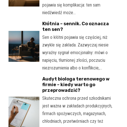
pojawia się komplikacja: ten sam
niedźwiedź może…
Kłótnia – sennik. Co oznacza
ten sen?
Sen o kłótni pojawia się częściej, niż
zwykle się zakłada. Zazwyczaj niesie
wyraźny sygnał emocjonalny: mówi o
napięciu, tłumionej złości, poczuciu
niezrozumienia albo o konflikcie,…
Audyt biologa terenowego w
firmie – kiedy warto go
przeprowadzić?
Skuteczna ochrona przed szkodnikami
jest ważna w zakładach produkcyjnych,
firmach spożywczych, magazynach,
chłodniach, przetwórniach czy też