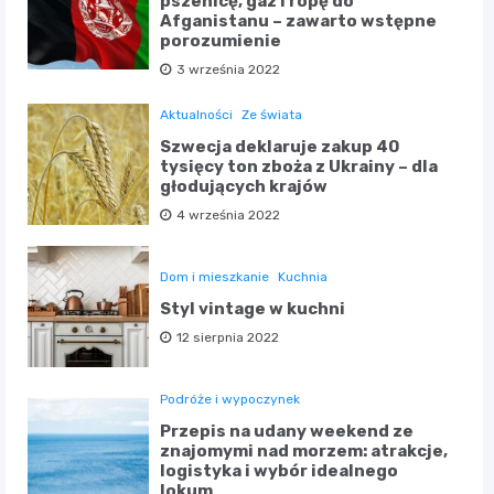
pszenicę, gaz i ropę do
Afganistanu – zawarto wstępne
porozumienie
3 września 2022
Aktualności
Ze świata
Szwecja deklaruje zakup 40
tysięcy ton zboża z Ukrainy – dla
głodujących krajów
4 września 2022
Dom i mieszkanie
Kuchnia
Styl vintage w kuchni
12 sierpnia 2022
Podróże i wypoczynek
Przepis na udany weekend ze
znajomymi nad morzem: atrakcje,
logistyka i wybór idealnego
lokum