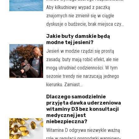
Aby kilkudniowy wypad z paczką
znajomych nie zmienił się w ciągłe
dyskusje o budżecie, brak miejsca czy…
Jakie buty damskie będą
modne tej jesieni?
Jesień w modzie rządzi się prostą
zasadą: buty mają robić efekt, ale nie
mogą utrudniać codzienności. W tym
sezonie trendy nie narzucają jednego
kierunku. Zamiast…
Dlaczego samodzielnie
przyjęta dawka uderzeniowa
witaminy D3 bez konsultacji
medycznej jest
niebezpieczna?
Witamina D odgrywa niezwykle ważną
rolę w regulacji gospodarki wapniowo-