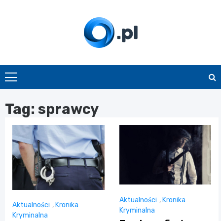
Skip
to
content
O.pl
Tag:
sprawcy
Aktualności
,
Kronika
Aktualności
,
Kronika
Kryminalna
Kryminalna