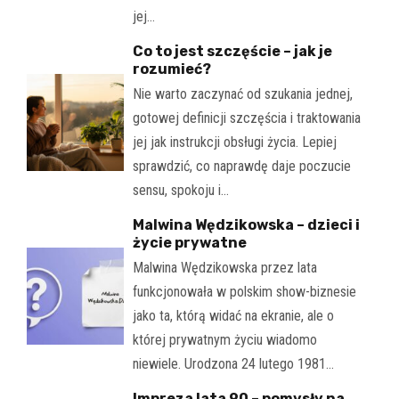
jej…
Co to jest szczęście – jak je
rozumieć?
Nie warto zaczynać od szukania jednej,
gotowej definicji szczęścia i traktowania
jej jak instrukcji obsługi życia. Lepiej
sprawdzić, co naprawdę daje poczucie
sensu, spokoju i…
Malwina Wędzikowska – dzieci i
życie prywatne
Malwina Wędzikowska przez lata
funkcjonowała w polskim show-biznesie
jako ta, którą widać na ekranie, ale o
której prywatnym życiu wiadomo
niewiele. Urodzona 24 lutego 1981…
Impreza lata 90 – pomysły na