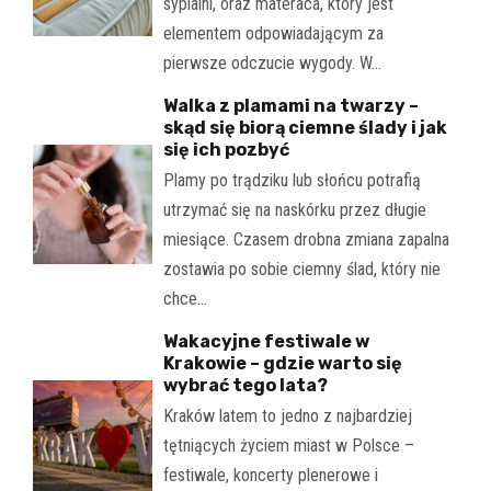
sypialni, oraz materaca, który jest
elementem odpowiadającym za
pierwsze odczucie wygody. W…
Walka z plamami na twarzy –
skąd się biorą ciemne ślady i jak
się ich pozbyć
Plamy po trądziku lub słońcu potrafią
utrzymać się na naskórku przez długie
miesiące. Czasem drobna zmiana zapalna
zostawia po sobie ciemny ślad, który nie
chce…
Wakacyjne festiwale w
Krakowie – gdzie warto się
wybrać tego lata?
Kraków latem to jedno z najbardziej
tętniących życiem miast w Polsce –
festiwale, koncerty plenerowe i