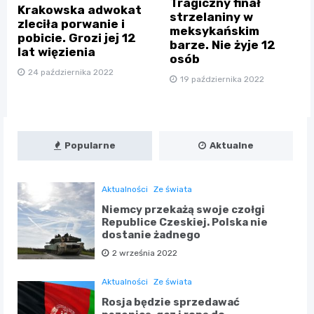
Tragiczny finał
Krakowska adwokat
strzelaniny w
zleciła porwanie i
meksykańskim
pobicie. Grozi jej 12
barze. Nie żyje 12
lat więzienia
osób
24 października 2022
19 października 2022
Popularne
Aktualne
Aktualności
Ze świata
Niemcy przekażą swoje czołgi
Republice Czeskiej. Polska nie
dostanie żadnego
2 września 2022
Aktualności
Ze świata
Rosja będzie sprzedawać