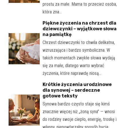
prostu za małe. Mama to przecież osoba,
która zna…
Piękne życzenia na chrzest dla
dziewczynki – wyjątkowe słowa
na pamiątkę
Chrzest dziewczynki to chwila delikatna,
wzruszająca i bardzo symboliczna. W
takich momentach zwykłe słowa wydają
się za małe, dlatego warto wybrać
życzenia, które naprawdę niosą…
Krótkie życzenia urodzinowe
dla synowej – serdeczne
gotowe teksty
Synowa bardzo często staje się kimś
znacznie więcej niż „żoną syna” — wnosi
do rodziny swoje ciepło, energię, troskę i
własny, niepowtarzalny sposób bycia.