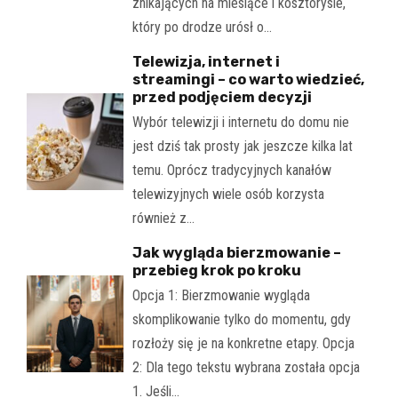
znikających na miesiące i kosztorysie,
który po drodze urósł o…
Telewizja, internet i
streamingi – co warto wiedzieć,
przed podjęciem decyzji
Wybór telewizji i internetu do domu nie
jest dziś tak prosty jak jeszcze kilka lat
temu. Oprócz tradycyjnych kanałów
telewizyjnych wiele osób korzysta
również z…
Jak wygląda bierzmowanie –
przebieg krok po kroku
Opcja 1: Bierzmowanie wygląda
skomplikowanie tylko do momentu, gdy
rozłoży się je na konkretne etapy. Opcja
2: Dla tego tekstu wybrana została opcja
1. Jeśli…