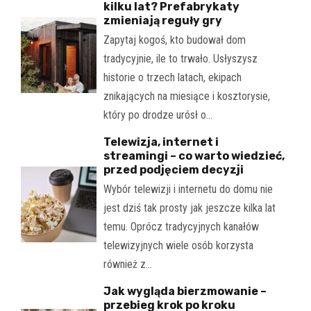
kilku lat? Prefabrykaty
zmieniają reguły gry
Zapytaj kogoś, kto budował dom
tradycyjnie, ile to trwało. Usłyszysz
historie o trzech latach, ekipach
znikających na miesiące i kosztorysie,
który po drodze urósł o…
Telewizja, internet i
streamingi – co warto wiedzieć,
przed podjęciem decyzji
Wybór telewizji i internetu do domu nie
jest dziś tak prosty jak jeszcze kilka lat
temu. Oprócz tradycyjnych kanałów
telewizyjnych wiele osób korzysta
również z…
Jak wygląda bierzmowanie –
przebieg krok po kroku