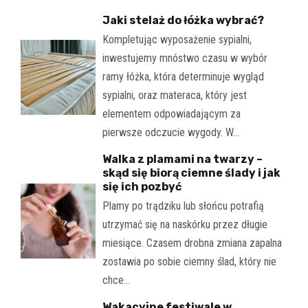
Jaki stelaż do łóżka wybrać?
Kompletując wyposażenie sypialni,
inwestujemy mnóstwo czasu w wybór
ramy łóżka, która determinuje wygląd
sypialni, oraz materaca, który jest
elementem odpowiadającym za
pierwsze odczucie wygody. W…
Walka z plamami na twarzy –
skąd się biorą ciemne ślady i jak
się ich pozbyć
Plamy po trądziku lub słońcu potrafią
utrzymać się na naskórku przez długie
miesiące. Czasem drobna zmiana zapalna
zostawia po sobie ciemny ślad, który nie
chce…
Wakacyjne festiwale w