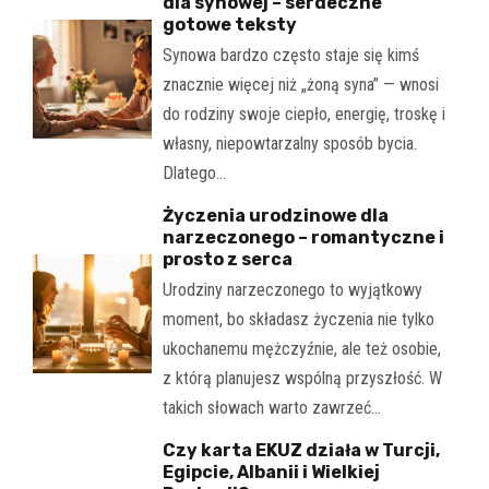
dla synowej – serdeczne
gotowe teksty
Synowa bardzo często staje się kimś
znacznie więcej niż „żoną syna” — wnosi
do rodziny swoje ciepło, energię, troskę i
własny, niepowtarzalny sposób bycia.
Dlatego…
Życzenia urodzinowe dla
narzeczonego – romantyczne i
prosto z serca
Urodziny narzeczonego to wyjątkowy
moment, bo składasz życzenia nie tylko
ukochanemu mężczyźnie, ale też osobie,
z którą planujesz wspólną przyszłość. W
takich słowach warto zawrzeć…
Czy karta EKUZ działa w Turcji,
Egipcie, Albanii i Wielkiej