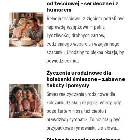
od teściowej – serdeczne i z
humorem
Relacja teściowej z zięciem potrafi być
naprawdę wyjątkowa — pełna
życzliwości, drobnych żartów,
codziennego wsparcia i wzajemnego
szacunku. Urodziny to piękna okazja, by
powiedzieć mu…
Życzenia urodzinowe dla
koleżanki śmieszne – zabawne
teksty i pomysły
Śmieszne życzenia urodzinowe dla
koleżanki działają najlepiej wtedy, gdy
poza żartem niosą też ciepło i
prawdziwą sympatię. To nie mają być
przypadkowe rymowanki, ale słowa,…