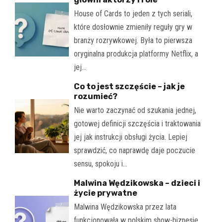
House of Cards to jeden z tych seriali,
które dosłownie zmieniły reguły gry w
branży rozrywkowej. Była to pierwsza
oryginalna produkcja platformy Netflix, a
jej…
Co to jest szczęście – jak je
rozumieć?
Nie warto zaczynać od szukania jednej,
gotowej definicji szczęścia i traktowania
jej jak instrukcji obsługi życia. Lepiej
sprawdzić, co naprawdę daje poczucie
sensu, spokoju i…
Malwina Wędzikowska – dzieci i
życie prywatne
Malwina Wędzikowska przez lata
funkcjonowała w polskim show-biznesie