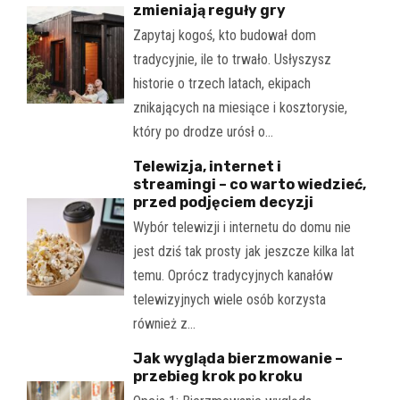
zmieniają reguły gry
Zapytaj kogoś, kto budował dom
tradycyjnie, ile to trwało. Usłyszysz
historie o trzech latach, ekipach
znikających na miesiące i kosztorysie,
który po drodze urósł o…
Telewizja, internet i
streamingi – co warto wiedzieć,
przed podjęciem decyzji
Wybór telewizji i internetu do domu nie
jest dziś tak prosty jak jeszcze kilka lat
temu. Oprócz tradycyjnych kanałów
telewizyjnych wiele osób korzysta
również z…
Jak wygląda bierzmowanie –
przebieg krok po kroku