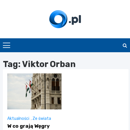
Skip
to
content
O.pl
Tag:
Viktor Orban
Aktualności
,
Ze świata
W co grają Węgry