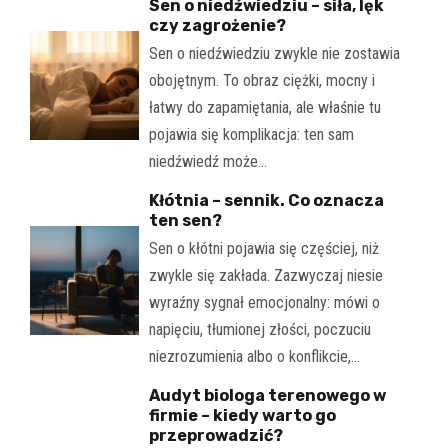
Sen o niedźwiedziu – siła, lęk
czy zagrożenie?
Sen o niedźwiedziu zwykle nie zostawia
obojętnym. To obraz ciężki, mocny i
łatwy do zapamiętania, ale właśnie tu
pojawia się komplikacja: ten sam
niedźwiedź może…
Kłótnia – sennik. Co oznacza
ten sen?
Sen o kłótni pojawia się częściej, niż
zwykle się zakłada. Zazwyczaj niesie
wyraźny sygnał emocjonalny: mówi o
napięciu, tłumionej złości, poczuciu
niezrozumienia albo o konflikcie,…
Audyt biologa terenowego w
firmie – kiedy warto go
przeprowadzić?