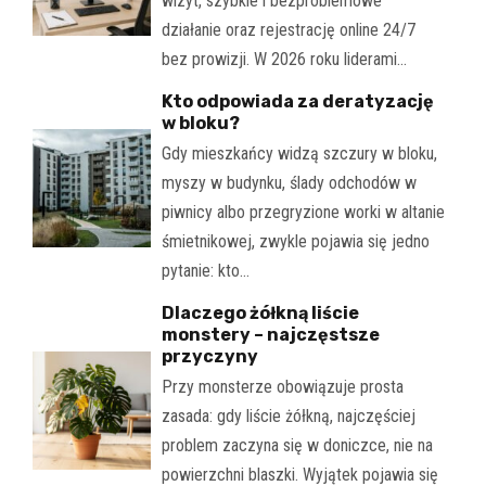
wizyt, szybkie i bezproblemowe
działanie oraz rejestrację online 24/7
bez prowizji. W 2026 roku liderami…
Kto odpowiada za deratyzację
w bloku?
Gdy mieszkańcy widzą szczury w bloku,
myszy w budynku, ślady odchodów w
piwnicy albo przegryzione worki w altanie
śmietnikowej, zwykle pojawia się jedno
pytanie: kto…
Dlaczego żółkną liście
monstery – najczęstsze
przyczyny
Przy monsterze obowiązuje prosta
zasada: gdy liście żółkną, najczęściej
problem zaczyna się w doniczce, nie na
powierzchni blaszki. Wyjątek pojawia się