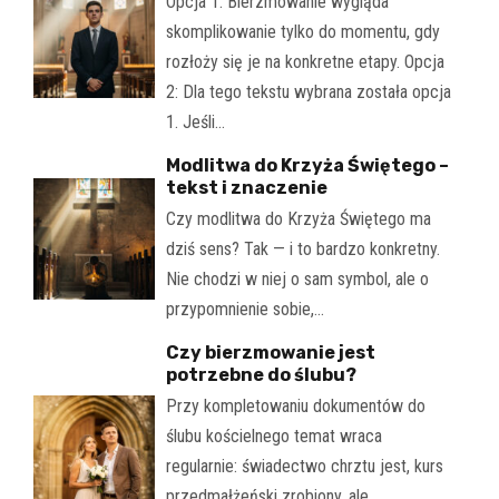
Opcja 1: Bierzmowanie wygląda
skomplikowanie tylko do momentu, gdy
rozłoży się je na konkretne etapy. Opcja
2: Dla tego tekstu wybrana została opcja
1. Jeśli…
Modlitwa do Krzyża Świętego –
tekst i znaczenie
Czy modlitwa do Krzyża Świętego ma
dziś sens? Tak — i to bardzo konkretny.
Nie chodzi w niej o sam symbol, ale o
przypomnienie sobie,…
Czy bierzmowanie jest
potrzebne do ślubu?
Przy kompletowaniu dokumentów do
ślubu kościelnego temat wraca
regularnie: świadectwo chrztu jest, kurs
przedmałżeński zrobiony, ale