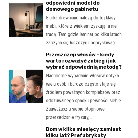
odpowiedni model do
domowego gabinetu
Biurka drewniane należą do tej klasy
mebli, które z wiekiem zyskują, a nie
tracą. Tam gdzie laminat po kilku latach
zaczyna się łuszczyć i odpryskiwać,…
Przeszczep włosów – kiedy
warto rozważyć zabieg i jak
wybrać odpowiednią metodę?
Nadmierne wypadanie włosów dotyka
wielu osób i bardzo często staje się
źródłem poważnych kompleksów oraz
odczuwalnego spadku pewności siebie.
Zauważasz u siebie stopniowe
przerzedzanie fryzury,…
Dom w kilka miesięcy zamiast
kilku lat? Prefabrykaty