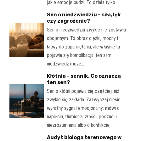
jakie emocje budzi. To działa tylko…
Sen o niedźwiedziu – siła, lęk
czy zagrożenie?
Sen o niedźwiedziu zwykle nie zostawia
obojętnym. To obraz ciężki, mocny i
łatwy do zapamiętania, ale właśnie tu
pojawia się komplikacja: ten sam
niedźwiedź może…
Kłótnia – sennik. Co oznacza
ten sen?
Sen o kłótni pojawia się częściej, niż
zwykle się zakłada. Zazwyczaj niesie
wyraźny sygnał emocjonalny: mówi o
napięciu, tłumionej złości, poczuciu
niezrozumienia albo o konflikcie,…
Audyt biologa terenowego w