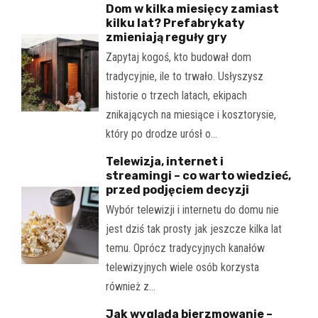
Dom w kilka miesięcy zamiast
kilku lat? Prefabrykaty
zmieniają reguły gry
Zapytaj kogoś, kto budował dom
tradycyjnie, ile to trwało. Usłyszysz
historie o trzech latach, ekipach
znikających na miesiące i kosztorysie,
który po drodze urósł o…
Telewizja, internet i
streamingi – co warto wiedzieć,
przed podjęciem decyzji
Wybór telewizji i internetu do domu nie
jest dziś tak prosty jak jeszcze kilka lat
temu. Oprócz tradycyjnych kanałów
telewizyjnych wiele osób korzysta
również z…
Jak wygląda bierzmowanie –