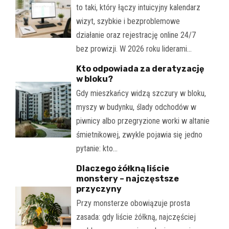
to taki, który łączy intuicyjny kalendarz
wizyt, szybkie i bezproblemowe
działanie oraz rejestrację online 24/7
bez prowizji. W 2026 roku liderami…
Kto odpowiada za deratyzację
w bloku?
Gdy mieszkańcy widzą szczury w bloku,
myszy w budynku, ślady odchodów w
piwnicy albo przegryzione worki w altanie
śmietnikowej, zwykle pojawia się jedno
pytanie: kto…
Dlaczego żółkną liście
monstery – najczęstsze
przyczyny
Przy monsterze obowiązuje prosta
zasada: gdy liście żółkną, najczęściej