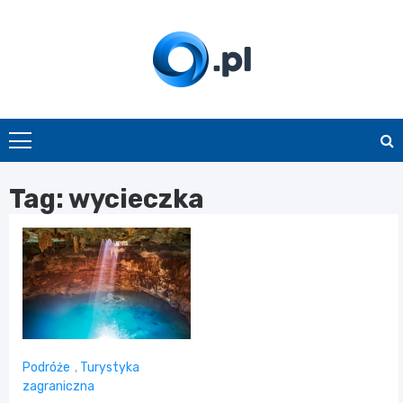
Skip
to
content
O.pl
Tag:
wycieczka
Podróże
,
Turystyka
zagraniczna