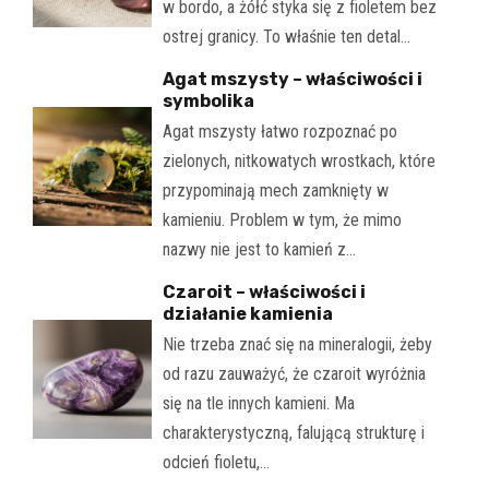
w bordo, a żółć styka się z fioletem bez
ostrej granicy. To właśnie ten detal…
Agat mszysty – właściwości i
symbolika
Agat mszysty łatwo rozpoznać po
zielonych, nitkowatych wrostkach, które
przypominają mech zamknięty w
kamieniu. Problem w tym, że mimo
nazwy nie jest to kamień z…
Czaroit – właściwości i
działanie kamienia
Nie trzeba znać się na mineralogii, żeby
od razu zauważyć, że czaroit wyróżnia
się na tle innych kamieni. Ma
charakterystyczną, falującą strukturę i
odcień fioletu,…