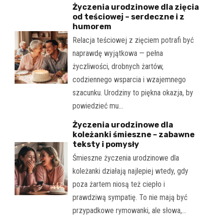
Życzenia urodzinowe dla zięcia
od teściowej – serdeczne i z
humorem
Relacja teściowej z zięciem potrafi być
naprawdę wyjątkowa — pełna
życzliwości, drobnych żartów,
codziennego wsparcia i wzajemnego
szacunku. Urodziny to piękna okazja, by
powiedzieć mu…
Życzenia urodzinowe dla
koleżanki śmieszne – zabawne
teksty i pomysły
Śmieszne życzenia urodzinowe dla
koleżanki działają najlepiej wtedy, gdy
poza żartem niosą też ciepło i
prawdziwą sympatię. To nie mają być
przypadkowe rymowanki, ale słowa,…