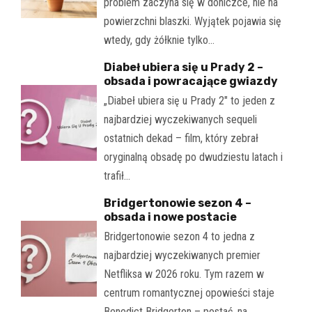
problem zaczyna się w doniczce, nie na
powierzchni blaszki. Wyjątek pojawia się
wtedy, gdy żółknie tylko…
Diabeł ubiera się u Prady 2 –
obsada i powracające gwiazdy
„Diabeł ubiera się u Prady 2" to jeden z
najbardziej wyczekiwanych sequeli
ostatnich dekad – film, który zebrał
oryginalną obsadę po dwudziestu latach i
trafił…
Bridgertonowie sezon 4 –
obsada i nowe postacie
Bridgertonowie sezon 4 to jedna z
najbardziej wyczekiwanych premier
Netfliksa w 2026 roku. Tym razem w
centrum romantycznej opowieści staje
Benedict Bridgerton – postać, na…