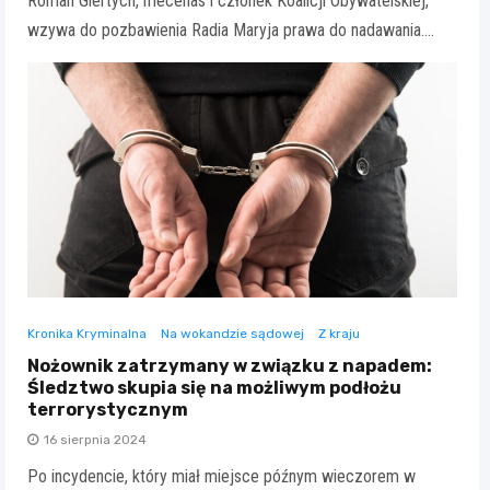
Roman Giertych, mecenas i członek Koalicji Obywatelskiej,
wzywa do pozbawienia Radia Maryja prawa do nadawania.…
Kronika Kryminalna
Na wokandzie sądowej
Z kraju
Nożownik zatrzymany w związku z napadem:
Śledztwo skupia się na możliwym podłożu
terrorystycznym
16 sierpnia 2024
Po incydencie, który miał miejsce późnym wieczorem w