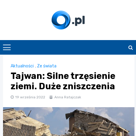
Skip
to
content
O.pl
Aktualności
,
Ze świata
Tajwan: Silne trzęsienie
ziemi. Duże zniszczenia
19 września 2022
Anna Ratajczak