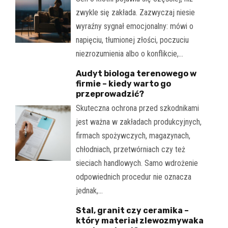
zwykle się zakłada. Zazwyczaj niesie
wyraźny sygnał emocjonalny: mówi o
napięciu, tłumionej złości, poczuciu
niezrozumienia albo o konflikcie,…
Audyt biologa terenowego w
firmie – kiedy warto go
przeprowadzić?
Skuteczna ochrona przed szkodnikami
jest ważna w zakładach produkcyjnych,
firmach spożywczych, magazynach,
chłodniach, przetwórniach czy też
sieciach handlowych. Samo wdrożenie
odpowiednich procedur nie oznacza
jednak,…
Stal, granit czy ceramika –
który materiał zlewozmywaka