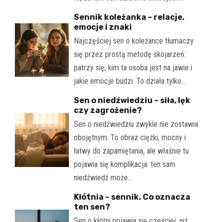
Sennik koleżanka – relacje,
emocje i znaki
Najczęściej sen o koleżance tłumaczy
się przez prostą metodę skojarzeń:
patrzy się, kim ta osoba jest na jawie i
jakie emocje budzi. To działa tylko…
Sen o niedźwiedziu – siła, lęk
czy zagrożenie?
Sen o niedźwiedziu zwykle nie zostawia
obojętnym. To obraz ciężki, mocny i
łatwy do zapamiętania, ale właśnie tu
pojawia się komplikacja: ten sam
niedźwiedź może…
Kłótnia – sennik. Co oznacza
ten sen?
Sen o kłótni pojawia się częściej, niż