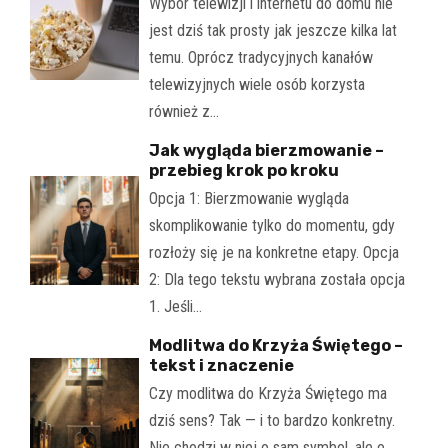
Wybór telewizji i internetu do domu nie
jest dziś tak prosty jak jeszcze kilka lat
temu. Oprócz tradycyjnych kanałów
telewizyjnych wiele osób korzysta
również z…
Jak wygląda bierzmowanie –
przebieg krok po kroku
Opcja 1: Bierzmowanie wygląda
skomplikowanie tylko do momentu, gdy
rozłoży się je na konkretne etapy. Opcja
2: Dla tego tekstu wybrana została opcja
1. Jeśli…
Modlitwa do Krzyża Świętego –
tekst i znaczenie
Czy modlitwa do Krzyża Świętego ma
dziś sens? Tak — i to bardzo konkretny.
Nie chodzi w niej o sam symbol, ale o