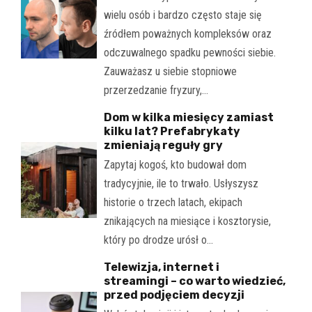
wielu osób i bardzo często staje się
źródłem poważnych kompleksów oraz
odczuwalnego spadku pewności siebie.
Zauważasz u siebie stopniowe
przerzedzanie fryzury,…
Dom w kilka miesięcy zamiast
kilku lat? Prefabrykaty
zmieniają reguły gry
Zapytaj kogoś, kto budował dom
tradycyjnie, ile to trwało. Usłyszysz
historie o trzech latach, ekipach
znikających na miesiące i kosztorysie,
który po drodze urósł o…
Telewizja, internet i
streamingi – co warto wiedzieć,
przed podjęciem decyzji