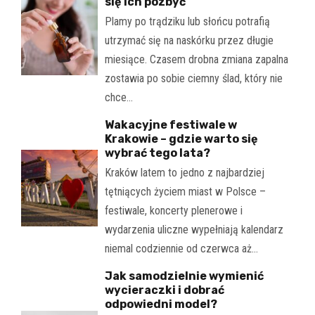
się ich pozbyć
Plamy po trądziku lub słońcu potrafią
utrzymać się na naskórku przez długie
miesiące. Czasem drobna zmiana zapalna
zostawia po sobie ciemny ślad, który nie
chce…
Wakacyjne festiwale w
Krakowie – gdzie warto się
wybrać tego lata?
Kraków latem to jedno z najbardziej
tętniących życiem miast w Polsce –
festiwale, koncerty plenerowe i
wydarzenia uliczne wypełniają kalendarz
niemal codziennie od czerwca aż…
Jak samodzielnie wymienić
wycieraczki i dobrać
odpowiedni model?