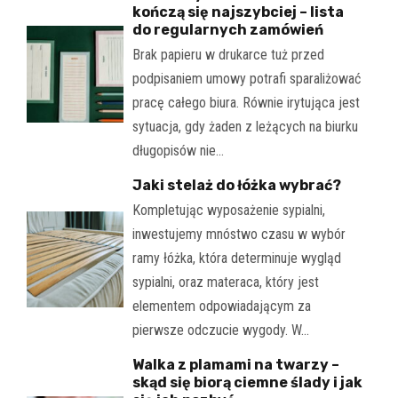
kończą się najszybciej – lista
do regularnych zamówień
Brak papieru w drukarce tuż przed
podpisaniem umowy potrafi sparaliżować
pracę całego biura. Równie irytująca jest
sytuacja, gdy żaden z leżących na biurku
długopisów nie…
Jaki stelaż do łóżka wybrać?
Kompletując wyposażenie sypialni,
inwestujemy mnóstwo czasu w wybór
ramy łóżka, która determinuje wygląd
sypialni, oraz materaca, który jest
elementem odpowiadającym za
pierwsze odczucie wygody. W…
Walka z plamami na twarzy –
skąd się biorą ciemne ślady i jak