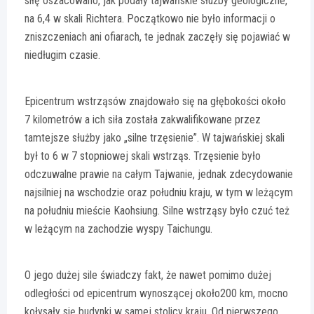
siłę oszacowano, jak podały tajwańskie służby geologiczne,
na 6,4 w skali Richtera. Początkowo nie było informacji o
zniszczeniach ani ofiarach, te jednak zaczęły się pojawiać w
niedługim czasie.
Epicentrum wstrząsów znajdowało się na głębokości około
7 kilometrów a ich siła została zakwalifikowane przez
tamtejsze służby jako „silne trzęsienie”. W tajwańskiej skali
był to 6 w 7 stopniowej skali wstrząs. Trzęsienie było
odczuwalne prawie na całym Tajwanie, jednak zdecydowanie
najsilniej na wschodzie oraz południu kraju, w tym w leżącym
na południu mieście Kaohsiung. Silne wstrząsy było czuć też
w leżącym na zachodzie wyspy Taichungu.
O jego dużej sile świadczy fakt, że nawet pomimo dużej
odległości od epicentrum wynoszącej około200 km, mocno
kołysały się budynki w samej stolicy kraju. Od pierwszego